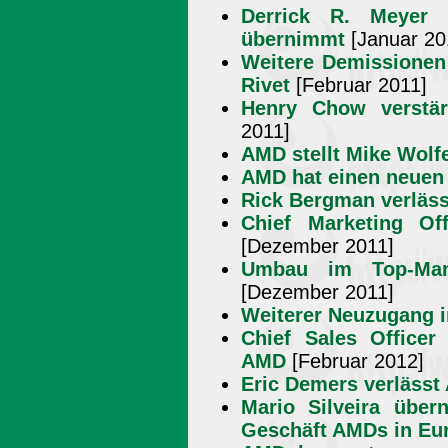
Derrick R. Meyer 
übernimmt
[Januar 20
Weitere Demissionen
Rivet
[Februar 2011]
Henry Chow verstä
2011]
AMD stellt Mike Wolf
AMD hat einen neue
Rick Bergman verläs
Chief Marketing Of
[Dezember 2011]
Umbau im Top-Man
[Dezember 2011]
Weiterer Neuzugang
Chief Sales Officer 
AMD
[Februar 2012]
Eric Demers verläss
Mario Silveira übe
Geschäft AMDs in Eu