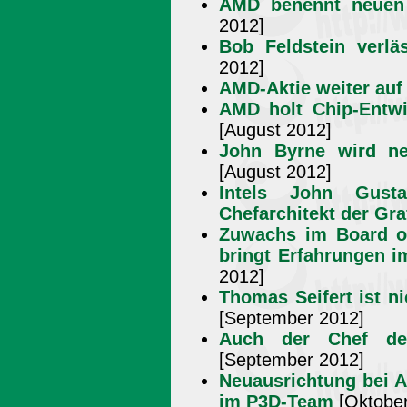
AMD benennt neuen 
2012]
Bob Feldstein verl
2012]
AMD-Aktie weiter auf
AMD holt Chip-Entwi
[August 2012]
John Byrne wird ne
[August 2012]
Intels John Gust
Chefarchitekt der Gra
Zuwachs im Board of
bringt Erfahrungen i
2012]
Thomas Seifert ist n
[September 2012]
Auch der Chef der
[September 2012]
Neuausrichtung bei 
im P3D-Team
[Oktober