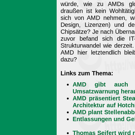
würde, wie zu AMDs glor
draußen ist kein Wohltäti
sich von AMD nehmen, was
Design, Lizenzen) und de
Chipsätze? Je nach Übernah
zuvor befand sich die IT-
Strukturwandel wie derzei
AMD hier letztendlich bl
dazu?
Links zum Thema:
AMD gibt auch f
Umsatzwarnung hera
AMD präsentiert Stea
Architektur auf Hotc
AMD plant Stellenab
Entlassungen und Geh
Thomas Seifert wird