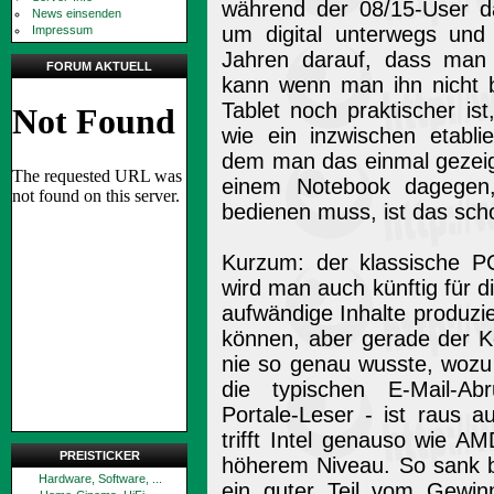
während der 08/15-User d
News einsenden
um digital unterwegs und 
Impressum
Jahren darauf, dass man
FORUM AKTUELL
kann wenn man ihn nicht b
Tablet noch praktischer i
wie ein inzwischen etabli
dem man das einmal gezeigt
einem Notebook dagegen
bedienen muss, ist das scho
Kurzum: der klassische PC
wird man auch künftig für d
aufwändige Inhalte produzi
können, aber gerade der 
nie so genau wusste, wozu
die typischen E-Mail-Ab
Portale-Leser - ist raus 
trifft Intel genauso wie AM
PREISTICKER
höherem Niveau. So sank b
Hardware, Software, ...
ein guter Teil vom Gewin