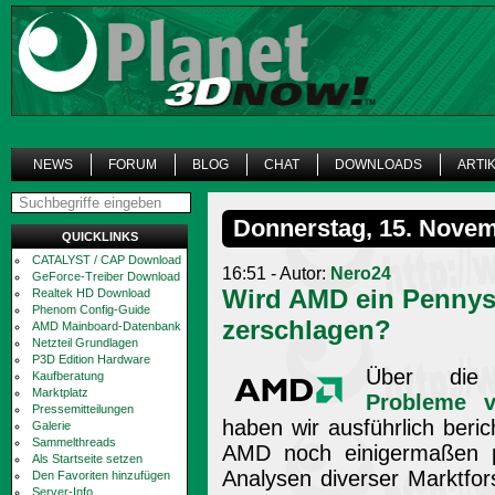
NEWS
FORUM
BLOG
CHAT
DOWNLOADS
ARTI
Donnerstag, 15. Nove
QUICKLINKS
CATALYST / CAP Download
16:51 - Autor:
Nero24
GeForce-Treiber Download
Wird AMD ein Pennyst
Realtek HD Download
Phenom Config-Guide
zerschlagen?
AMD Mainboard-Datenbank
Netzteil Grundlagen
P3D Edition Hardware
Über d
Kaufberatung
Marktplatz
Probleme 
Pressemitteilungen
haben wir ausführlich beri
Galerie
Sammelthreads
AMD noch einigermaßen prä
Als Startseite setzen
Analysen diverser Marktfors
Den Favoriten hinzufügen
Server-Info