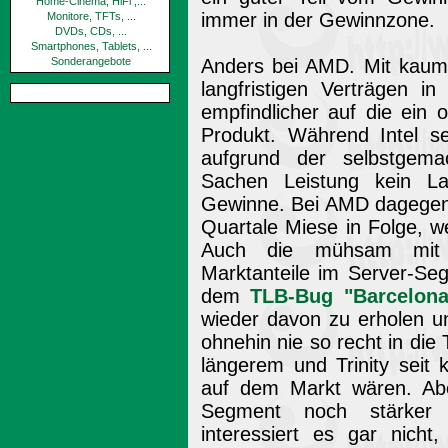
Home-Cinema, HiFi ,...
immer in der Gewinnzone.
Monitore, TFTs, ...
DVDs, CDs, ...
Smartphones, Tablets, ...
Sonderangebote
Anders bei AMD. Mit kaum
langfristigen Verträgen i
empfindlicher auf die ein 
Produkt. Während Intel s
aufgrund der selbstgem
Sachen Leistung kein L
Gewinne. Bei AMD dagegen 
Quartale Miese in Folge, we
Auch die mühsam mit
Marktanteile im Server-Se
dem
TLB-Bug "Barcelona
wieder davon zu erholen 
ohnehin nie so recht in di
längerem und Trinity seit
auf dem Markt wären. Aber
Segment noch stärker 
interessiert es gar nicht