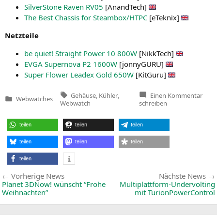
Sil­ver­Stone Raven
RV05
[Anand­Tech]
The Best Chas­sis for Steambox/
HTPC
[eTe­knix]
Netz­tei­le
be quiet! Straight Power 10
800W
[NikkTech]
EVGA
Super­no­va
P2
1600W
[jon­ny­GU­RU]
Super Flower Lea­dex Gold
650W
[Kit­Gu­ru]
Tags:
zu
Gehäuse
,
Kühler
,
Einen Kommentar
Webwatches
Kühle
Veröffentlicht
Webwatch
schreiben
und
in
Gehä
Web
teilen
teilen
teilen
(28.1
teilen
teilen
teilen
teilen
Beitragsnavigation
Vorherige
Vorherige News
Nächste News
News:
Planet 3DNow! wünscht “Frohe
Multiplattform-Undervolting
Weihnachten”
mit TurionPowerControl