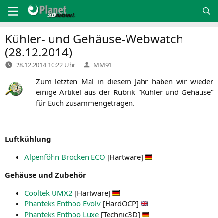
Zum
Inhalt
springen
Kühler- und Gehäuse-Webwatch
(28.12.2014)
Verfasst
28.12.2014 10:22 Uhr
MM91
von
Zum letz­ten Mal in die­sem Jahr haben wir wie­der
eini­ge Arti­kel aus der Rubrik “Küh­ler und Gehäu­se”
für Euch zusammengetragen.
Luft­küh­lung
Alpen­föhn Bro­cken
ECO
[Hart­wa­re]
Gehäu­se und Zubehör
Cool­tek
UMX2
[Hart­wa­re]
Phan­teks Enthoo Evolv
[Har­dOCP]
Phan­teks Enthoo Luxe
[Technic3D]