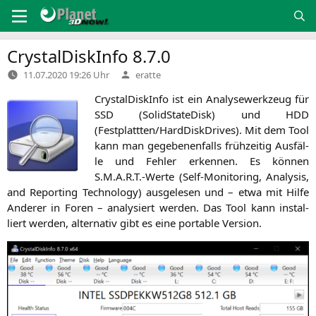
Zum
Inhalt
springen
CrystalDiskInfo 8.7.0
Verfasst
11.07.2020 19:26 Uhr
eratte
von
Crystal­Disk­In­fo ist ein Ana­ly­se­werk­zeug für
SSD
(Solid­Sta­te­Disk) und
HDD
(Festplattten/HardDiskDrives). Mit dem Tool
kann man gege­be­nen­falls früh­zei­tig Aus­fäl­
le und Feh­ler erken­nen. Es kön­nen
S.M.A.R.T.-Werte (Self-Moni­to­ring, Ana­ly­sis,
and Report­ing Tech­no­lo­gy) aus­ge­le­sen und – etwa mit Hil­fe
Ande­rer in Foren – ana­ly­siert wer­den. Das Tool kann instal­
liert wer­den, alter­na­tiv gibt es eine por­ta­ble Version.