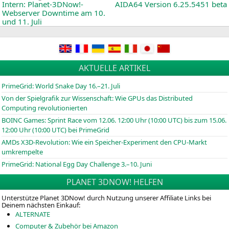
News:
Intern: Planet-3DNow!-
AIDA64
Version 6.25.5451 beta
Webserver Downtime am 10.
und 11. Juli
AKTUELLE ARTIKEL
PrimeGrid: World Snake Day 16.–21. Juli
Von der Spielgrafik zur Wissenschaft: Wie GPUs das Distributed
Computing revolutionierten
BOINC
Games: Sprint Race vom 12.06. 12:00 Uhr (10:00
UTC
) bis zum 15.06.
12:00 Uhr (10:00
UTC
) bei PrimeGrid
AMDs X3D-Revolution: Wie ein Speicher-Experiment den CPU-Markt
umkrempelte
PrimeGrid: National Egg Day Challenge 3.–10. Juni
PLANET 3DNOW! HELFEN
Unterstütze Planet 3DNow! durch Nutzung unserer Affiliate Links bei
Deinem nächsten Einkauf:
ALTERNATE
Computer & Zubehör bei Amazon