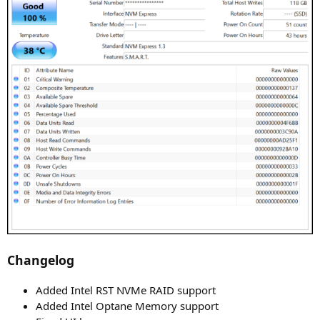
Changelog
Added Intel
RST
NVMe
RAID
support
Added Intel Opta­ne Memo­ry support