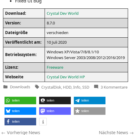
Fixed
UI
bug
Down­load:
Crys­tal Dev World
Ver­si­on:
8.7.0
Datei­grö­ße
ver­schie­den
Ver­öf­fent­licht am:
10 Juli 2020
Win­dows
XP
/Vista/7/8/8.1/10
Betriebs­sys­tem:
Win­dows Ser­ver 2003/2008/2012/2016/2019
Lizenz:
Free­ware
Web­sei­te
Crys­tal Dev World
HP
Tags:
zu
Downloads
CrystalDisk
,
HDD
,
Info
,
SSD
3 Kommentare
Veröffentlicht
Crys
in
8.7.
teilen
teilen
teilen
teilen
teilen
teilen
teilen
Beitragsnavigation
Vorherige
Vorherige News
Nächste News