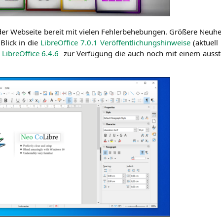
Web­sei­te bereit mit vie­len Feh­ler­be­he­bun­gen. Grö­ße­re Neu­heit
 Blick in die
Libre­Of­fice 7.0.1 Ver­öf­fent­li­chungs­hin­wei­se
(aktu­ell
n
Libre­Of­fice 6.4.6
zur Ver­fü­gung die auch noch mit einem aus­s