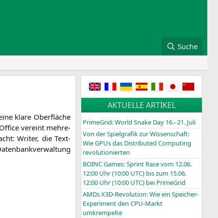
Suche
AKTUELLE ARTIKEL
ei­ne kla­re Ober­flä­che
PrimeGrid: World Snake Day 16.–21. Juli
­Of­fice ver­eint meh­re­
Von der Spielgrafik zur Wissenschaft:
ht: Wri­ter, die Text­
Wie GPUs das Distributed Computing
Daten­bank­ver­wal­tung
revolutionierten
BOINC
Games: Sprint Race vom 12.06.
12:00 Uhr (10:00
UTC
) bis zum 15.06.
12:00 Uhr (10:00
UTC
) bei PrimeGrid
AMDs X3D-Revolution: Wie ein Speicher-
Experiment den CPU-Markt
umkrempelte