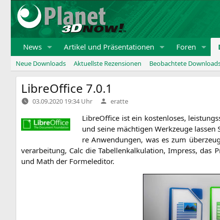
Zum
Inhalt
springen
News
Artikel und Präsentationen
Foren
Neue Downloads
Aktuellste Rezensionen
Beobachtete Download
LibreOffice 7.0.1
Verfasst
03.09.2020 19:34 Uhr
eratte
von
Libre­Of­fice ist ein kos­ten­lo­ses, leis­tun
und sei­ne mäch­ti­gen Werk­zeu­ge las­sen Sie 
re Anwen­dun­gen, was es zum über­zeu­gen
ver­ar­bei­tung, Calc die Tabel­len­kal­ku­la­ti­on, Impress, d
und Math der Formeleditor.