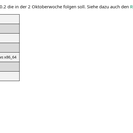
7.0.2 die in der 2 Okto­ber­wo­che fol­gen soll. Sie­he dazu auch den
R
ws x86_64