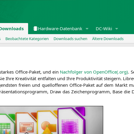
Downloads
Hardware-Datenbank
DC-Wiki
s
Beobachtete Kategorien
Downloads suchen
Ältere Downloads
gs­star­kes Office-Paket, und ein
Nach­fol­ger von OpenOffice(.org)
. S
Ihre Krea­ti­vi­tät ent­fal­ten und Ihre Pro­duk­ti­vi­tät stei­gern. Libre
ds­ten frei­en und quell­of­fe­nen Office-Paket auf dem Markt mac
as Prä­sen­ta­ti­ons­pro­gramm, Draw das Zei­chen­pro­gramm, Base die 