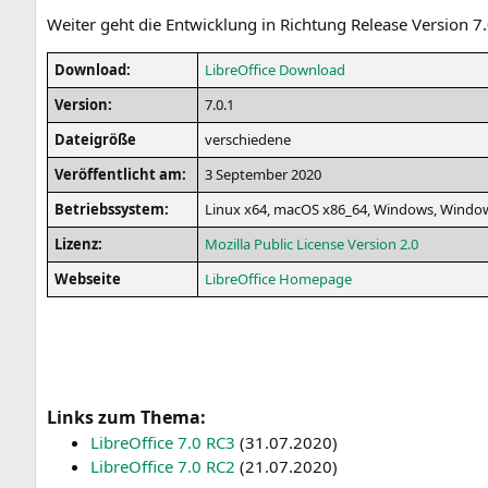
Wei­ter geht die Ent­wick­lung in Rich­tung Release Ver­si­on 
Down­load:
Libre­Of­fice Download
Ver­si­on:
7.0.1
Datei­grö­ße
ver­schie­de­ne
Ver­öf­fent­licht am:
3 Sep­tem­ber 2020
Betriebs­sys­tem:
Linux x64, macOS x86_64, Win­dows, Win­do
Lizenz:
Mozil­la Public Licen­se Ver­si­on 2.0
Web­sei­te
Libre­Of­fice Homepage
Links zum Thema:
Libre­Of­fice 7.0
RC3
(
31.07.2020
)
Libre­Of­fice 7.0
RC2
(
21.07.2020
)