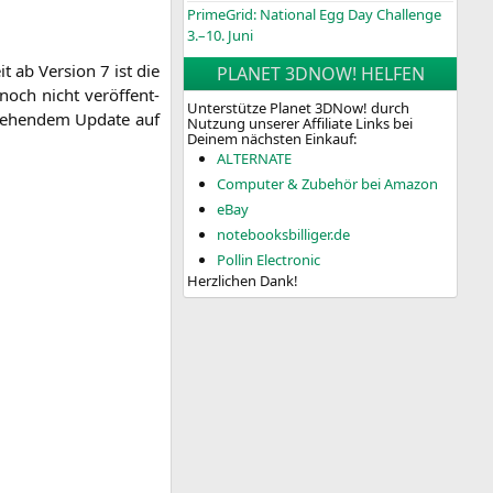
PrimeGrid: National Egg Day Challenge
3.–10. Juni
 ab Ver­si­on 7 ist die
PLANET 3DNOW! HELFEN
 noch nicht ver­öf­fent­
Unterstütze Planet 3DNow! durch
te­hen­dem Update auf
Nutzung unserer Affiliate Links bei
Deinem nächsten Einkauf:
ALTERNATE
Computer & Zubehör bei Amazon
eBay
notebooksbilliger.de
Pollin Electronic
Herzlichen Dank!