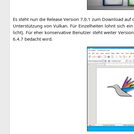
Es steht nun die Release Ver­si­on 7.0.1 zum Down­load auf der 
Unter­stüt­zung von Vul­kan. Für Ein­zel­hei­ten lohnt sich ein
licht). Für
eher kon­ser­va­ti­ve Benut­zer
steht wei­ter Ver­si­o
6.4.7 bedacht wird.