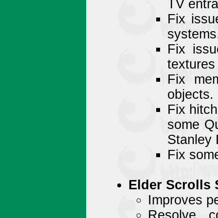
TV entr
Fix iss
systems
Fix iss
textures
Fix mem
objects.
Fix hitc
some Qu
Stanley 
Fix som
Elder Scrolls
Improves pe
Resolve c