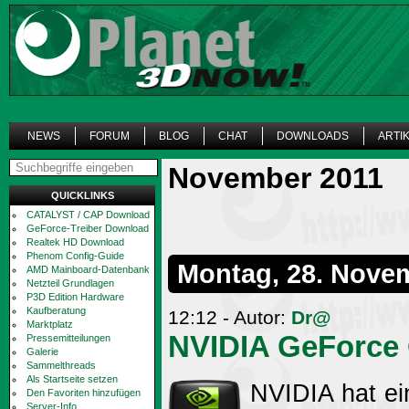
NEWS
FORUM
BLOG
CHAT
DOWNLOADS
ARTI
November 2011
QUICKLINKS
CATALYST / CAP Download
GeForce-Treiber Download
Realtek HD Download
Phenom Config-Guide
Montag, 28. Nove
AMD Mainboard-Datenbank
Netzteil Grundlagen
P3D Edition Hardware
Kaufberatung
12:12 - Autor:
Dr@
Marktplatz
NVIDIA GeForce G
Pressemitteilungen
Galerie
Sammelthreads
Als Startseite setzen
NVIDIA hat ei
Den Favoriten hinzufügen
Server-Info