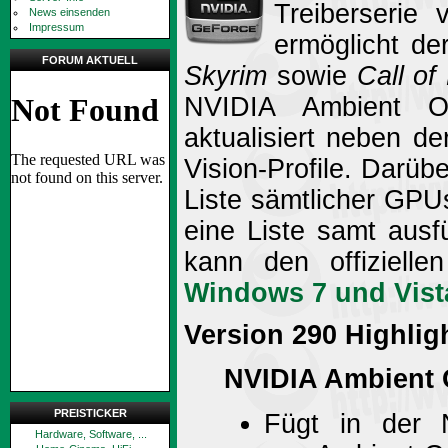
Treiberserie 
News einsenden
Impressum
ermöglicht de
FORUM AKTUELL
Skyrim
sowie
Call of
NVIDIA Ambient O
aktualisiert neben d
Vision-Profile. Darü
Liste sämtlicher GPUs
eine Liste samt ausf
kann den offiziell
Windows 7 und Vist
Version 290 Highlig
NVIDIA Ambient 
PREISTICKER
Fügt in der 
Hardware, Software, ...