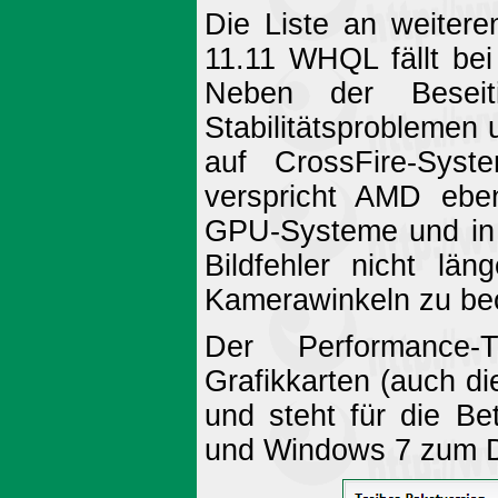
Die Liste an weiter
11.11 WHQL fällt be
Neben der Beseiti
Stabilitätsproblemen u
auf CrossFire-Syst
verspricht AMD eben
GPU-Systeme und i
Bildfehler nicht lä
Kamerawinkeln zu be
Der Performance-T
Grafikkarten (auch di
und steht für die B
und Windows 7 zum D