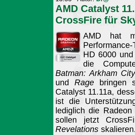
AMD Catalyst 11.
CrossFire für Sk
AMD hat mi
Performance-T
HD 6000 und 5
die Comput
Batman: Arkham Cit
und
Rage
bringen s
Catalyst 11.11a, dess
ist die Unterstützu
lediglich die Radeon
sollen jetzt Cross
Revelations
skalieren