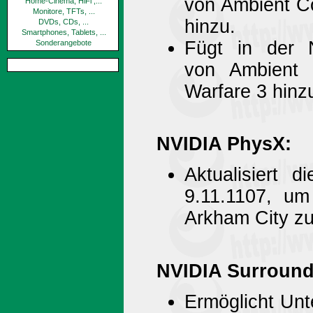
von Ambient Co
Home-Cinema, HiFi ,...
Monitore, TFTs, ...
hinzu.
DVDs, CDs, ...
Smartphones, Tablets, ...
Fügt in der 
Sonderangebote
von Ambient 
Warfare 3 hinz
NVIDIA PhysX:
Aktualisiert 
9.11.1107, um
Arkham City zu
NVIDIA Surround
Ermöglicht Unt