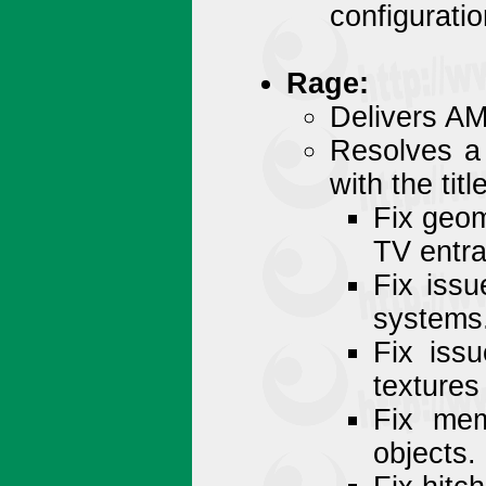
configurati
Rage:
Delivers AM
Resolves a 
with the title
Fix geom
TV entr
Fix iss
systems
Fix iss
textures
Fix mem
objects.