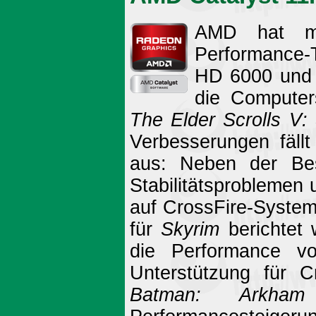
AMD hat mi
Performance-T
HD 6000 und 5
die Computer
The Elder Scrolls V:
Verbesserungen fäll
aus: Neben der Bese
Stabilitätsproblemen u
auf CrossFire-Systeme
für
Skyrim
berichtet 
die Performance vo
Unterstützung für C
Batman: Arkham