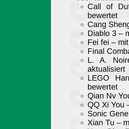
Call of Du
bewertet
Cang Sheng 
Diablo 3 – 
Fei fei – mi
Final Comba
L. A. Noi
aktualisiert
LEGO Harr
bewertet
Qian Nv You
QQ Xi You –
Sonic Gener
Xian Tu – m