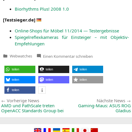
Bio­rhyth­ms Plus! 2008 1.0
[
Testsieger.de
]
Online-Shops für Möbel 11/2014 — Testergebnisse
Spie­gel­re­flex­ka­me­ras für Ein­stei­ger – mit Objektiv-
Empfehlungen
zu
Webwatches
Einen Kommentar
schreiben
Veröffentlicht
Der
in
Partner-
Webwatch
teilen
teilen
teilen
von
Planet
3DNow!
teilen
teilen
teilen
(18.11.2014)
teilen
Beitragsnavigation
Vorherige
Vorherige News
Nächste News
News:
AMD
und PathScale treten
Gaming-Maus:
ASUS
ROG
OpenACC Standards Group bei
Gladius