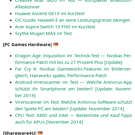
Alleskönner
Hua­wei Ascend
G610
im Kurztest
OC-Gui­de: Haswell‑E an sei­ne Leis­tungs­gren­ze zwingen
Acer Aspi­re Switch 10
FHD
im Kurztest
Scy­the Mugen
MAX
im Test
[
PC
Games Hard­ware
]
Dra­gon Age: Inqui­si­ti­on im Tech­nik-Test — Nvi­di­as Per­
for­mance-Patch mit bis zu 27 Pro­zent Plus [Update]
Far Cry 4: Nvi­di­as Game­works-Fea­tures im Bil­der­ver­
gleich, Hair­works spä­ter, Performance-Patch
Android-Viren­scan­ner im Test — Wel­che Anti­vi­rus-App
schützt ihr Smart­phone am bes­ten? [Update: Novem­
ber 2014]
Viren­scan­ner im Test: Wel­che Anti­vi­rus-Soft­ware schützt
den Spie­le-PC am bes­ten? [Update: Novem­ber 2014]
CPU
Test:
AMD
und Intel — Bes­ten­lis­te und Kauf-Tipps
auch für APUs [Novem­ber 2014]
[
Shareware4U
]