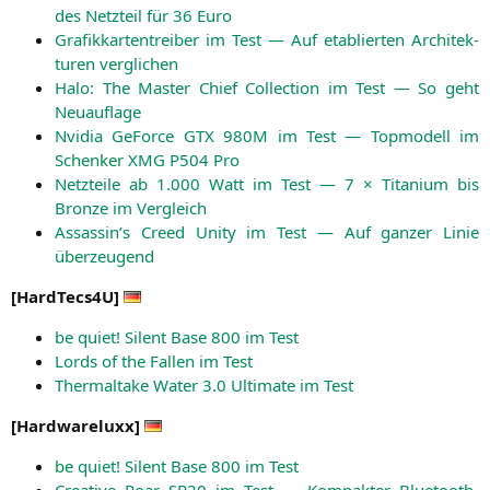
des Netz­teil für 36 Euro
Gra­fik­kar­ten­trei­ber im Test — Auf eta­blier­ten Archi­tek­
tu­ren verglichen
Halo: The Mas­ter Chief Coll­ec­tion im Test — So geht
Neuauflage
Nvi­dia GeForce
GTX
980M
im Test — Top­mo­dell im
Schen­ker
XMG
P504
Pro
Netz­tei­le ab 1.000 Watt im Test — 7 × Tita­ni­um bis
Bron­ze im Vergleich
Assassin’s Creed Unity im Test — Auf gan­zer Linie
überzeugend
[
HardTecs4U
]
be quiet! Silent Base 800 im Test
Lords of the Fal­len im Test
Ther­mal­ta­ke Water 3.0 Ulti­ma­te im Test
[
Hard­ware­lu­xx
]
be quiet! Silent Base 800 im Test
Crea­ti­ve Roar
SR20
im Test — Kom­pak­ter Bluetooth-