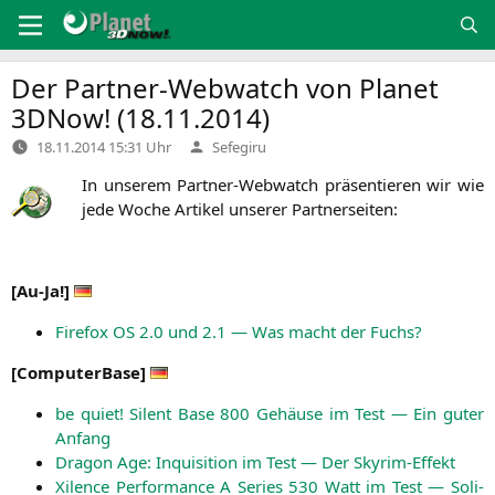
Zum
Inhalt
springen
Der Partner-Webwatch von Planet
3DNow! (18.11.2014)
Verfasst
18.11.2014 15:31 Uhr
Sefegiru
von
In unse­rem Part­ner-Web­watch prä­sen­tie­ren wir wie
jede Woche Arti­kel unse­rer Partnerseiten:
[
Au-Ja!
]
Fire­fox
OS
2.0 und 2.1 — Was macht der Fuchs?
[
Com­pu­ter­Ba­se
]
be quiet! Silent Base 800 Gehäu­se im Test — Ein guter
Anfang
Dra­gon Age: Inqui­si­ti­on im Test — Der Skyrim-Effekt
Xilence Per­for­mance A Series 530 Watt im Test — Soli­