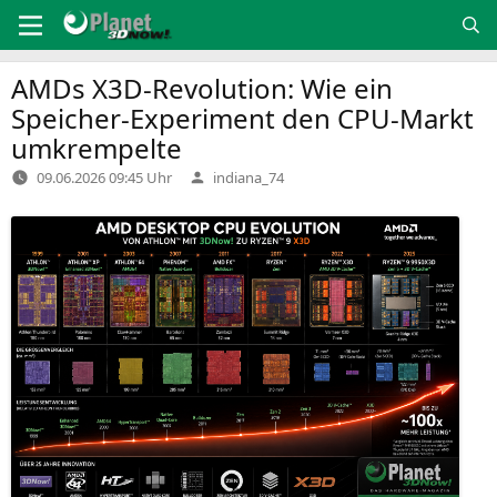
Zum
Inhalt
springen
AMDs X3D-Revolution: Wie ein
Speicher-Experiment den CPU-Markt
umkrempelte
Verfasst
09.06.2026 09:45 Uhr
indiana_74
von