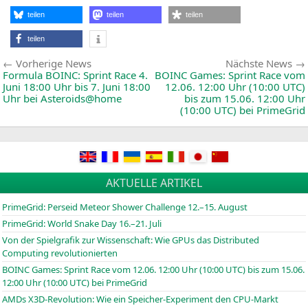
S
E
teilen
teilen
teilen
d
C
teilen
M
u
Beitragsnavigation
Vorherige
Vorherige News
Nächste News
News:
Formula
BOINC
: Sprint Race 4.
BOINC
Games: Sprint Race vom
Juni 18:00 Uhr bis 7. Juni 18:00
12.06. 12:00 Uhr (10:00
UTC
)
Uhr bei Asteroids@home
bis zum 15.06. 12:00 Uhr
(10:00
UTC
) bei PrimeGrid
AKTUELLE ARTIKEL
PrimeGrid: Perseid Meteor Shower Challenge 12.–15. August
PrimeGrid: World Snake Day 16.–21. Juli
Von der Spielgrafik zur Wissenschaft: Wie GPUs das Distributed
Computing revolutionierten
BOINC
Games: Sprint Race vom 12.06. 12:00 Uhr (10:00
UTC
) bis zum 15.06.
12:00 Uhr (10:00
UTC
) bei PrimeGrid
AMDs X3D-Revolution: Wie ein Speicher-Experiment den CPU-Markt