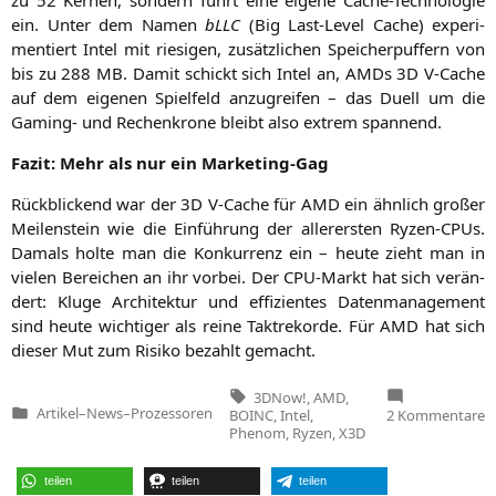
ein. Unter dem Namen
bLLC
(Big Last-Level Cache) expe­ri­
men­tiert Intel mit rie­si­gen, zusätz­li­chen Spei­cher­puf­fern von
bis zu 288
MB
. Damit schickt sich Intel an, AMDs
3D
V‑Cache
auf dem eige­nen Spiel­feld anzu­grei­fen – das Duell um die
Gam­ing- und Rechen­kro­ne bleibt also extrem spannend.
Fazit: Mehr als nur ein Marketing-Gag
Rück­bli­ckend war der
3D
V‑Cache für
AMD
ein ähn­lich gro­ßer
Mei­len­stein wie die Ein­füh­rung der aller­ers­ten Ryzen-CPUs.
Damals hol­te man die Kon­kur­renz ein – heu­te zieht man in
vie­len Berei­chen an ihr vor­bei. Der CPU-Markt hat sich ver­än­
dert: Klu­ge Archi­tek­tur und effi­zi­en­tes Daten­ma­nage­ment
sind heu­te wich­ti­ger als rei­ne Takt­re­kor­de. Für
AMD
hat sich
die­ser Mut zum Risi­ko bezahlt gemacht.
Tags:
3DNow!
,
AMD
,
z
Artikel
–
News
–
Prozessoren
BOINC
,
Intel
,
2 Kommentare
Veröffentlicht
A
Phenom
,
Ryzen
,
X3D
in
X
R
W
teilen
teilen
teilen
e