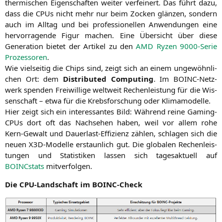
ther­mi­schen Eigen­schaf­ten wei­ter ver­fei­nert. Das führt dazu,
dass die CPUs nicht mehr nur beim Zocken glän­zen, son­dern
auch im All­tag und bei pro­fes­sio­nel­len Anwen­dun­gen eine
her­vor­ra­gen­de Figur machen. Eine Über­sicht über die­se
Gene­ra­ti­on bie­tet der Arti­kel zu den
AMD
Ryzen 9000-Serie
Pro­zes­so­ren
.
Wie viel­sei­tig die Chips sind, zeigt sich an einem unge­wöhn­li­
chen Ort: dem
Dis­tri­bu­ted Com­pu­ting
. Im BOINC-Netz­
werk spen­den Frei­wil­li­ge welt­weit Rechen­leis­tung für die Wis­
sen­schaft – etwa für die Krebs­for­schung oder Klimamodelle.
Hier zeigt sich ein inter­es­san­tes Bild: Wäh­rend rei­ne Gam­ing-
CPUs dort oft das Nach­se­hen haben, weil vor allem rohe
Kern-Gewalt und Dau­er­last-Effi­zi­enz zäh­len, schla­gen sich die
neu­en X3D-Model­le erstaun­lich gut. Die glo­ba­len Rechen­leis­
tun­gen und Sta­tis­ti­ken las­sen sich tages­ak­tu­ell auf
BOINCstats
mitverfolgen.
Die CPU-Land­schaft im BOINC-Check