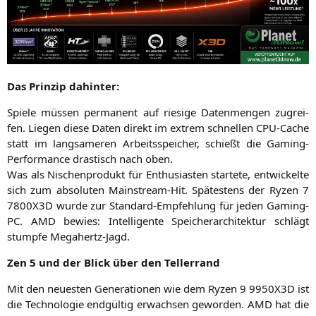
Das Prin­zip dahinter:
Spie­le müs­sen per­ma­nent auf rie­si­ge Daten­men­gen zugrei­
fen. Lie­gen die­se Daten direkt im extrem schnel­len CPU-Cache
statt im lang­sa­me­ren Arbeits­spei­cher, schießt die Gam­ing-
Per­for­mance dras­tisch nach oben.
Was als Nischen­pro­dukt für Enthu­si­as­ten star­te­te, ent­wi­ckel­te
sich zum abso­lu­ten Main­stream-Hit. Spä­tes­tens der Ryzen 7
7800X3D
wur­de zur Stan­dard-Emp­feh­lung für jeden Gam­ing-
PC.
AMD
bewies: Intel­li­gen­te Spei­cher­ar­chi­tek­tur schlägt
stump­fe Megahertz-Jagd.
Zen 5 und der Blick über den Tellerrand
Mit den neu­es­ten Gene­ra­tio­nen wie dem Ryzen 9
9950X3D
ist
die Tech­no­lo­gie end­gül­tig erwach­sen gewor­den.
AMD
hat die