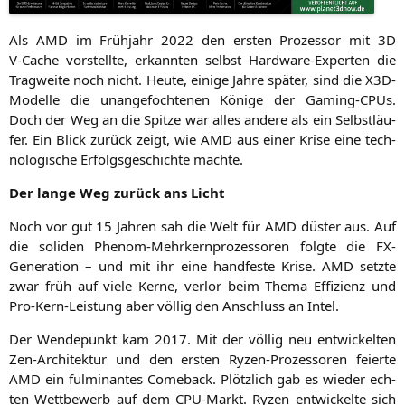
Als
AMD
im Früh­jahr 2022 den ers­ten Pro­zes­sor mit
3D
V‑Cache vor­stell­te, erkann­ten selbst Hard­ware-Exper­ten die
Trag­wei­te noch nicht. Heu­te, eini­ge Jah­re spä­ter, sind die X3D-
Model­le die unan­ge­foch­te­nen Köni­ge der Gam­ing-CPUs.
Doch der Weg an die Spit­ze war alles ande­re als ein Selbst­läu­
fer. Ein Blick zurück zeigt, wie
AMD
aus einer Kri­se eine tech­
no­lo­gi­sche Erfolgs­ge­schich­te machte.
Der lan­ge Weg zurück ans Licht
Noch vor gut 15 Jah­ren sah die Welt für
AMD
düs­ter aus. Auf
die soli­den Phe­nom-Mehr­kern­pro­zes­so­ren folg­te die FX-
Gene­ra­ti­on – und mit ihr eine hand­fes­te Kri­se.
AMD
setz­te
zwar früh auf vie­le Ker­ne, ver­lor beim The­ma Effi­zi­enz und
Pro-Kern-Leis­tung aber völ­lig den Anschluss an Intel.
Der Wen­de­punkt kam 2017. Mit der völ­lig neu ent­wi­ckel­ten
Zen-Archi­tek­tur und den ers­ten Ryzen-Pro­zes­so­ren fei­er­te
AMD
ein ful­mi­nan­tes Come­back. Plötz­lich gab es wie­der ech­
ten Wett­be­werb auf dem CPU-Markt. Ryzen ent­wi­ckel­te sich