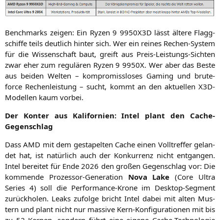
Bench­marks zei­gen: Ein Ryzen 9
9950X3D
lässt älte­re Flagg­
schif­fe teils deut­lich hin­ter sich. Wer ein rei­nes Rechen-Sys­tem
für die Wis­sen­schaft baut, greift aus Preis-Leis­tungs-Sich­ten
zwar eher zum regu­lä­ren Ryzen 9
9950X
. Wer aber das Bes­te
aus bei­den Wel­ten – kom­pro­miss­lo­ses Gam­ing und bru­te-
force Rechen­leis­tung – sucht, kommt an den aktu­el­len X3D-
Model­len kaum vorbei.
Der Kon­ter aus Kali­for­ni­en: Intel plant den Cache-
Gegenschlag
Dass
AMD
mit dem gesta­pel­ten Cache einen Voll­tref­fer gelan­
det hat, ist natür­lich auch der Kon­kur­renz nicht ent­gan­gen.
Intel berei­tet für Ende 2026 den gro­ßen Gegen­schlag vor: Die
kom­men­de Pro­zes­sor-Gene­ra­ti­on
Nova Lake
(Core Ultra
Series 4) soll die Per­for­mance-Kro­ne im Desk­top-Seg­ment
zurück­ho­len. Leaks zufol­ge bricht Intel dabei mit alten Mus­
tern und plant nicht nur mas­si­ve Kern-Kon­fi­gu­ra­tio­nen mit bis
zu 52 Ker­nen, son­dern führt eine eige­ne Cache-Tech­no­lo­gie