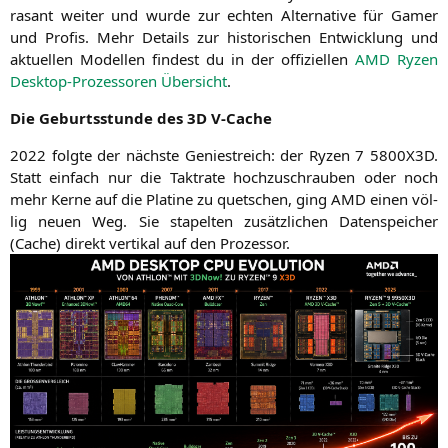
rasant wei­ter und wur­de zur ech­ten Alter­na­ti­ve für Gamer
und Pro­fis. Mehr Details zur his­to­ri­schen Ent­wick­lung und
aktu­el­len Model­len fin­dest du in der offi­zi­el­len
AMD
Ryzen
Desk­top-Pro­zes­so­ren Über­sicht
.
Die Geburts­stun­de des
3D
V‑Cache
2022 folg­te der nächs­te Genie­streich: der Ryzen 7
5800X3D
.
Statt ein­fach nur die Takt­ra­te hoch­zu­schrau­ben oder noch
mehr Ker­ne auf die Pla­ti­ne zu quet­schen, ging
AMD
einen völ­
lig neu­en Weg. Sie sta­pel­ten zusätz­li­chen Daten­spei­cher
(Cache) direkt ver­ti­kal auf den Prozessor.