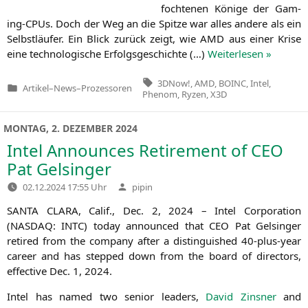
foch­te­nen Köni­ge der Gam­
ing-CPUs. Doch der Weg an die Spit­ze war alles ande­re als ein
Selbst­läu­fer. Ein Blick zurück zeigt, wie
AMD
aus einer Kri­se
eine tech­no­lo­gi­sche Erfolgs­ge­schich­te (…)
Wei­ter­le­sen »
Tags:
3DNow!
,
AMD
,
BOINC
,
Intel
,
Artikel
–
News
–
Prozessoren
Veröffentlicht
Phenom
,
Ryzen
,
X3D
in
MONTAG, 2. DEZEMBER 2024
Intel Announces Retirement of
CEO
Pat Gelsinger
Verfasst
02.12.2024 17:55 Uhr
pipin
von
SANTA
CLARA
, Calif., Dec. 2, 2024 – Intel Cor­po­ra­ti­on
(
NASDAQ
:
INTC
) today announ­ced that
CEO
Pat Gel­sin­ger
reti­red from the com­pa­ny after a distin­gu­is­hed 40-plus-year
care­er and has step­ped down from the board of direc­tors,
effec­ti­ve Dec. 1, 2024.
Intel has named two seni­or lea­ders,
David Zins­ner
and