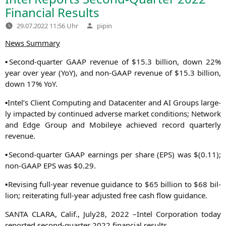
Financial Results
Verfasst
29.07.2022 11:56 Uhr
pipin
von
News Sum­ma­ry
▪Second-quar­ter
GAAP
reve­nue of $15.3 bil­li­on, down 22%
year over year (YoY), and non-GAAP reve­nue of $15.3 bil­li­on,
down 17% YoY.
▪Intel’s Cli­ent Com­pu­ting and Dat­a­cen­ter and
AI
Groups lar­ge­
ly impac­ted by con­tin­ued adver­se mar­ket con­di­ti­ons; Net­work
and Edge Group and Mobi­leye achie­ved record quar­ter­ly
revenue.
▪Second-quar­ter
GAAP
ear­nings per share (
EPS
) was $(0.11);
non-GAAP
EPS
was $0.29.
▪Revi­sing full-year reve­nue gui­dance to $65 bil­li­on to $68 bil­
li­on; rei­te­ra­ting full-year adjus­ted free cash flow guidance.
SANTA
CLARA
, Calif., July28, 2022 –Intel Cor­po­ra­ti­on today
repor­ted second-quar­ter 2022 finan­cial results.