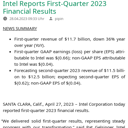
Intel Reports First-Quarter 2023
Financial Results
Verfasst
28.04.2023 09:33 Uhr
pipin
von
NEWS
SUMMARY
First-quar­ter reve­nue of $11.7 bil­li­on, down 36% year
over year (YoY).
First-quar­ter
GAAP
ear­nings (loss) per share (
EPS
) attri­
bu­ta­ble to Intel was $(0.66); non-GAAP
EPS
attri­bu­ta­ble
to Intel was $(0.04).
Fore­cas­ting second-quar­ter 2023 reve­nue of $11.5 bil­li­
on to $12.5 bil­li­on; expec­ting second-quar­ter
EPS
of
$(0.62); non-GAAP
EPS
of $(0.04).
SANTA
CLARA
, Calif., April 27, 2023 – Intel Cor­po­ra­ti­on today
repor­ted first-quar­ter 2023 finan­cial results.
“
We deli­ver­ed solid first-quar­ter results, repre­sen­ting ste­ady
pro­gress with our trans­for­ma­ti­on,” said Pat Gel­sin­ger, Intel