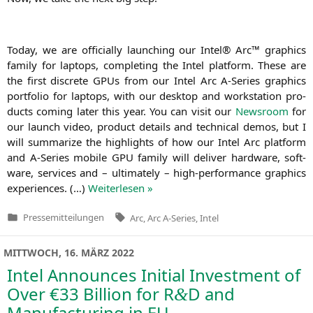
Today, we are offi­ci­al­ly laun­ching our Intel® Arc™ gra­phics
fami­ly for lap­tops, com­ple­ting the Intel plat­form. The­se are
the first dis­crete GPUs from our Intel Arc A‑Series gra­phics
port­fo­lio for lap­tops, with our desk­top and work­sta­tion pro­
ducts coming later this year. You can visit our
News­room
for
our launch video, pro­duct details and tech­ni­cal demos, but I
will sum­ma­ri­ze the high­lights of how our Intel Arc plat­form
and A‑Series mobi­le
GPU
fami­ly will deli­ver hard­ware, soft­
ware, ser­vices and – ulti­m­ate­ly – high-per­for­mance gra­phics
expe­ri­en­ces. (…)
Wei­ter­le­sen »
Tags:
Pressemitteilungen
Arc
,
Arc A-Series
,
Intel
Veröffentlicht
in
MITTWOCH, 16. MÄRZ 2022
Intel Announces Initial Investment of
Over €33 Billion for R
D and
&
Manufacturing in
EU