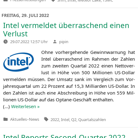
Veröffentlicht
in
FREITAG, 29. JULI 2022
Intel vermeldet überraschend einen
Verlust
Verfasst
29.07.2022 12:57 Uhr
pipin
von
Ohne vor­her­ge­hen­de Gewinn­war­nung hat
Intel über­ra­schend im Rah­men der Zah­len
zum zwei­ten Quar­tal 2022 einen Net­to­ver­
lust in Höhe von 500 Mil­lio­nen US-Dol­lar
ver­mel­den müs­sen. Der Umsatz sank im Ver­gleich zum Vor­
jah­res­quar­tal um 22 Pro­zent auf 15,3 Mil­li­ar­den US-Dol­lar. In
den Zah­len ist auch eine Abschrei­bung in Höhe von 559 Mil­
lio­nen US-Dol­lar auf das Opta­ne-Geschäft enthalten.
(…)
Wei­ter­le­sen »
Tags:
Aktuelles
–
News
2022
,
Intel
,
Q2
,
Quartalszahlen
Veröffentlicht
in
Intel Reports Second-Quarter 2022