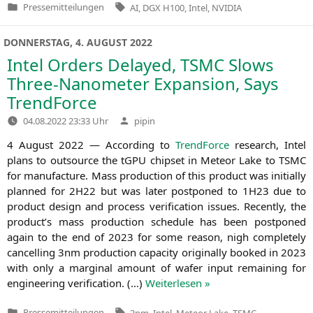
Tags:
Pressemitteilungen
AI
,
DGX H100
,
Intel
,
NVIDIA
Veröffentlicht
in
DONNERSTAG, 4. AUGUST 2022
Intel Orders Delayed,
TSMC
Slows
Three-Nanometer Expansion, Says
TrendForce
Verfasst
04.08.2022 23:33 Uhr
pipin
von
4 August 2022 — Accor­ding to
Trend­Force
rese­arch, Intel
plans to out­sour­ce the tGPU chip­set in Mete­or Lake to
TSMC
for manu­fac­tu­re. Mass pro­duc­tion of this pro­duct was initi­al­ly
plan­ned for
2H22
but was later post­po­ned to
1H23
due to
pro­duct design and pro­cess veri­fi­ca­ti­on issues. Recent­ly, the
product’s mass pro­duc­tion sche­du­le has been post­po­ned
again to the end of 2023 for some reason, nigh com­ple­te­ly
can­cel­ling 3nm pro­duc­tion capa­ci­ty ori­gi­nal­ly boo­ked in 2023
with only a mar­gi­nal amount of wafer input remai­ning for
engi­nee­ring veri­fi­ca­ti­on. (…)
Wei­ter­le­sen »
Tags:
Pressemitteilungen
3nm
,
Intel
,
Meteor Lake
,
TSMC