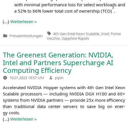
with mini­mal per­for­mance loss for sel­ect workloads and
3
a 52% to 66% lower total cost of owner­ship (
TCO
)
.
(…)
Wei­ter­le­sen »
Tags:
4th Gen Intel Xeon Scalable
,
Intel
,
Ponte
Pressemitteilungen
Veröffentlicht
Vecchio
,
Sapphire Rapids
in
The Greenest Generation:
NVIDIA
,
Intel and Partners Supercharge
AI
Computing Efficiency
Verfasst
10.01.2023 19:57 Uhr
pipin
von
Acce­le­ra­ted
NVIDIA
Hop­per sys­tems with 4th Gen Intel Xeon
Sca­lable pro­ces­sors — inclu­ding
NVIDIA
DGX
H100
and 60+
sys­tems from
NVIDIA
part­ners — pro­vi­de 25x more effi­ci­en­cy
than tra­di­tio­nal data cen­ter ser­vers to save big on ener­
gy costs.
(…)
Wei­ter­le­sen »