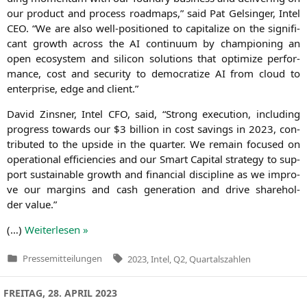
our pro­duct and pro­cess road­maps,” said Pat Gel­sin­ger, Intel
CEO
. “We are also well-posi­tio­ned to capi­ta­li­ze on the signi­fi­
cant growth across the
AI
con­ti­nu­um by cham­pio­ning an
open eco­sys­tem and sili­con solu­ti­ons that opti­mi­ze per­for­
mance, cost and secu­ri­ty to demo­cra­ti­ze
AI
from cloud to
enter­pri­se, edge and client.”
David Zins­ner, Intel
CFO
, said, “Strong exe­cu­ti­on, inclu­ding
pro­gress towards our $3 bil­li­on in cost savings in 2023, con­
tri­bu­ted to the upsi­de in the quar­ter. We remain focu­sed on
ope­ra­tio­nal effi­ci­en­ci­es and our Smart Capi­tal stra­tegy to sup­
port sus­tainable growth and finan­cial disci­pli­ne as we impro­
ve our mar­gins and cash gene­ra­ti­on and dri­ve share­hol­
der value.”
(…)
Wei­ter­le­sen »
Tags:
Pressemitteilungen
2023
,
Intel
,
Q2
,
Quartalszahlen
Veröffentlicht
in
FREITAG, 28. APRIL 2023