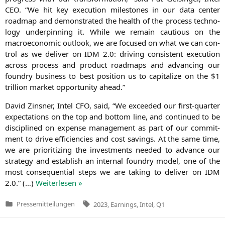
CEO
. “We hit key exe­cu­ti­on mile­sto­nes in our data cen­ter
road­map and demons­tra­ted the health of the pro­cess tech­no­
lo­gy under­pin­ning it. While we remain cau­tious on the
macroe­co­no­mic out­look, we are focu­sed on what we can con­
trol as we deli­ver on
IDM
2.0: dri­ving con­sis­tent exe­cu­ti­on
across pro­cess and pro­duct road­maps and advan­cing our
foundry busi­ness to best posi­ti­on us to capi­ta­li­ze on the $1
tril­li­on mar­ket oppor­tu­ni­ty ahead.”
David Zins­ner, Intel
CFO
, said, “We excee­ded our first-quar­ter
expec­ta­ti­ons on the top and bot­tom line, and con­tin­ued to be
disci­pli­ned on expen­se manage­ment as part of our com­mit­
ment to dri­ve effi­ci­en­ci­es and cost savings. At the same time,
we are prio­ri­tiz­ing the invest­ments nee­ded to advan­ce our
stra­tegy and estab­lish an inter­nal foundry model, one of the
most con­se­quen­ti­al steps we are taking to deli­ver on
IDM
2.0.” (…)
Wei­ter­le­sen »
Tags:
Pressemitteilungen
2023
,
Earnings
,
Intel
,
Q1
Veröffentlicht
in