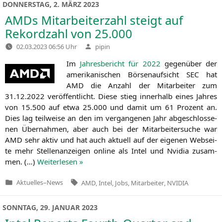
DONNERSTAG, 2. MÄRZ 2023
AMDs Mitarbeiterzahl steigt auf
Rekordzahl von 25.000
Verfasst
02.03.2023 06:56 Uhr
pipin
von
Im
Jah­res­be­richt für 2022
gegen­über der
ame­ri­ka­ni­schen Bör­sen­auf­sicht
SEC
hat
AMD
die Anzahl der Mit­ar­bei­ter zum
31.12.2022 ver­öf­fent­licht. Die­se stieg inner­halb eines Jah­res
von 15.500 auf etwa 25.000 und damit um 61 Pro­zent an.
Dies lag teil­wei­se an den im ver­gan­ge­nen Jahr abge­schlos­se­
nen Über­nah­men, aber auch bei der Mit­ar­bei­ter­su­che war
AMD
sehr aktiv und hat auch aktu­ell auf der eige­nen Web­sei­
te mehr Stel­len­an­zei­gen online als Intel und Nvi­dia zusam­
men. (…)
Wei­ter­le­sen »
Tags:
Aktuelles
–
News
AMD
,
Intel
,
Jobs
,
Mitarbeiter
,
NVIDIA
Veröffentlicht
in
SONNTAG, 29. JANUAR 2023