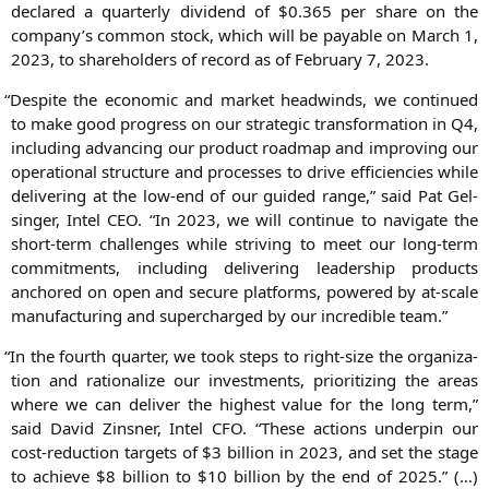
declared a quar­ter­ly divi­dend of $0.365 per share on the
company’s com­mon stock, which will be paya­ble on March 1,
2023, to share­hol­ders of record as of Febru­ary 7, 2023.
“
Despi­te the eco­no­mic and mar­ket head­winds, we con­tin­ued
to make good pro­gress on our stra­te­gic trans­for­ma­ti­on in
Q4
,
inclu­ding advan­cing our pro­duct road­map and impro­ving our
ope­ra­tio­nal struc­tu­re and pro­ces­ses to dri­ve effi­ci­en­ci­es while
deli­ve­ring at the low-end of our gui­ded ran­ge,” said Pat Gel­
sin­ger, Intel
CEO
. “In 2023, we will con­ti­nue to navi­ga­te the
short-term chal­lenges while stri­ving to meet our long-term
com­mit­ments, inclu­ding deli­ve­ring lea­der­ship pro­ducts
ancho­red on open and secu­re plat­forms, powered by at-sca­le
manu­fac­tu­ring and super­char­ged by our incre­di­ble team.”
“
In the fourth quar­ter, we took steps to right-size the orga­niza­
ti­on and ratio­na­li­ze our invest­ments, prio­ri­tiz­ing the are­as
whe­re we can deli­ver the hig­hest value for the long term,”
said David Zins­ner, Intel
CFO
. “The­se actions under­pin our
cost-reduc­tion tar­gets of $3 bil­li­on in 2023, and set the stage
to achie­ve $8 bil­li­on to $10 bil­li­on by the end of 2025.” (…)