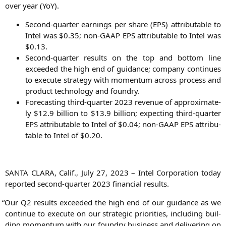
over year (YoY).
Second-quar­ter ear­nings per share (
EPS
) attri­bu­ta­ble to
Intel was $0.35; non-GAAP
EPS
attri­bu­ta­ble to Intel was
$0.13.
Second-quar­ter results on the top and bot­tom line
excee­ded the high end of gui­dance; com­pa­ny con­ti­nues
to exe­cu­te stra­tegy with momen­tum across pro­cess and
pro­duct tech­no­lo­gy and foundry.
Fore­cas­ting third-quar­ter 2023 reve­nue of appro­xi­m­ate­
ly $12.9 bil­li­on to $13.9 bil­li­on; expec­ting third-quar­ter
EPS
attri­bu­ta­ble to Intel of $0.04; non-GAAP
EPS
attri­bu­
ta­ble to Intel of $0.20.
SANTA
CLARA
, Calif., July 27, 2023 – Intel Cor­po­ra­ti­on today
repor­ted second-quar­ter 2023 finan­cial results.
“
Our
Q2
results excee­ded the high end of our gui­dance as we
con­ti­nue to exe­cu­te on our stra­te­gic prio­ri­ties, inclu­ding buil­
ding momen­tum with our foundry busi­ness and deli­ve­ring on