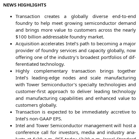
NEWS
HIGHLIGHTS
Tran­sac­tion crea­tes a glo­bal­ly diver­se end-to-end
foundry to help meet gro­wing semi­con­duc­tor demand
and brings more value to cus­to­mers across the near­ly
$100 bil­li­on addressa­ble foundry market.
Acqui­si­ti­on acce­le­ra­tes Intel’s path to beco­ming a major
pro­vi­der of foundry ser­vices and capa­ci­ty glo­bal­ly, now
offe­ring one of the industry’s broa­dest port­fo­li­os of dif­
fe­ren­tia­ted technology.
High­ly com­ple­men­ta­ry tran­sac­tion brings tog­e­ther
Intel’s lea­ding-edge nodes and sca­le manu­fac­tu­ring
with Tower Semiconductor’s spe­cial­ty tech­no­lo­gies and
cus­to­mer-first approach to deli­ver lea­ding tech­no­lo­gy
and manu­fac­tu­ring capa­bi­li­ties and enhan­ced value to
cus­to­mers globally.
Tran­sac­tion is expec­ted to be imme­dia­te­ly accre­ti­ve to
Intel’s non-GAAP
EPS
.
Intel and Tower Semi­con­duc­tor manage­ment will host a
con­fe­rence call for inves­tors, media and indus­try ana­
lysts at 5:30 a.m.
PST
today (3:30 p.m. Isra­el Stan­dard