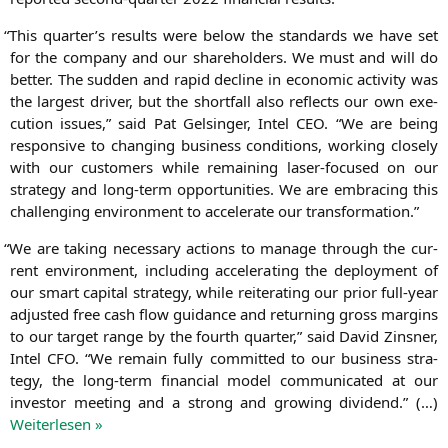
“
This quarter’s results were below the stan­dards we have set
for the com­pa­ny and our share­hol­ders. We must and will do
bet­ter. The sud­den and rapid decli­ne in eco­no­mic acti­vi­ty was
the lar­gest dri­ver, but the short­fall also reflects our own exe­
cu­ti­on issues,” said Pat Gel­sin­ger, Intel
CEO
. “We are being
respon­si­ve to chan­ging busi­ness con­di­ti­ons, working clo­se­ly
with our cus­to­mers while remai­ning laser-focu­sed on our
stra­tegy and long-term oppor­tu­ni­ties. We are embra­cing this
chal­len­ging envi­ron­ment to acce­le­ra­te our transformation.”
“
We are taking neces­sa­ry actions to mana­ge through the cur­
rent envi­ron­ment, inclu­ding acce­le­ra­ting the deploy­ment of
our smart capi­tal stra­tegy, while rei­te­ra­ting our pri­or full-year
adjus­ted free cash flow gui­dance and retur­ning gross mar­gins
to our tar­get ran­ge by the fourth quar­ter,” said David Zins­ner,
Intel
CFO
. “We remain ful­ly com­mit­ted to our busi­ness stra­
tegy, the long-term finan­cial model com­mu­ni­ca­ted at our
inves­tor mee­ting and a strong and gro­wing divi­dend.” (…)
Wei­ter­le­sen »