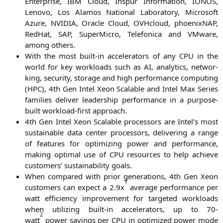
Enter­pri­se,
IBM
Cloud, Inspur Infor­ma­ti­on,
IONOS
,
Leno­vo, Los Ala­mos Natio­nal Labo­ra­to­ry, Micro­soft
Azu­re,
NVIDIA
, Ora­cle Cloud, OVH­cloud, phoe­nix­NAP,
Red­Hat,
SAP
, Super­Mi­cro, Tele­fo­ni­ca and VMware,
among others.
With the most built-in acce­le­ra­tors of any
CPU
in the
world for key workloads such as
AI
, ana­ly­tics, net­wor­
king, secu­ri­ty, sto­rage and high per­for­mance com­pu­ting
(
HPC
), 4th Gen Intel Xeon Sca­lable and Intel Max Series
fami­lies deli­ver lea­der­ship per­for­mance in a pur­po­se-
built workload-first approach.
4th Gen Intel Xeon Sca­lable pro­ces­sors are Intel’s most
sus­tainable data cen­ter pro­ces­sors, deli­ve­ring a ran­ge
of fea­tures for opti­mi­zing power and per­for­mance,
making opti­mal use of
CPU
resour­ces to help achie­ve
cus­to­mers’ sus­taina­bi­li­ty goals.
When com­pared with pri­or gene­ra­ti­ons, 4th Gen Xeon
1
cus­to­mers can expect a 2.9x
avera­ge per­for­mance per
watt effi­ci­en­cy impro­ve­ment for tar­ge­ted workloads
when uti­li­zing built-in acce­le­ra­tors, up to 70-
2
watt
power savings per
CPU
in opti­mi­zed power mode