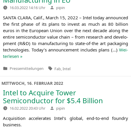
Verfasst
16.03.2022 14:16 Uhr
pipin
von
SANTA
CLARA
, Calif., March 15, 2022 – Intel today announ­ced
the first pha­se of its plans to invest as much as 80 bil­li­on
euros in the Euro­pean Uni­on over the next deca­de along the
enti­re semi­con­duc­tor value chain – from rese­arch and deve­lo­
p­ment (R
D) to manu­fac­tu­ring to sta­­te-of-the art pack­a­ging
&
tech­no­lo­gies. Today’s announce­ment includes plans (…)
Wei­
ter­le­sen »
Tags:
Pressemitteilungen
Fab
,
Intel
Veröffentlicht
in
MITTWOCH, 16. FEBRUAR 2022
Intel to Acquire Tower
Semiconductor for $5.4 Billion
Verfasst
16.02.2022 20:43 Uhr
pipin
von
Acqui­si­ti­on acce­le­ra­tes Intel’s glo­bal, end-to-end foundry
business.