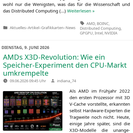
wohl nur die Wenigs­ten, was das für die Wis­sen­schaft und
das Dis­tri­bu­ted Com­pu­ting (…)
Wei­ter­le­sen »
Tags:
AMD
,
BOINC
,
Aktuelles
–
Artikel
–
Grafikkarten
–
News
Distributed Computing
,
Veröffentlicht
GPGPU
,
Intel
,
NVIDIA
in
DIENSTAG, 9. JUNI 2026
AMDs X3D-Revolution: Wie ein
Speicher-Experiment den CPU-Markt
umkrempelte
Verfasst
09.06.2026 09:45 Uhr
indiana_74
von
Als
AMD
im Früh­jahr 2022
den ers­ten Pro­zes­sor mit
3D
V‑Cache vor­stell­te, erkann­ten
selbst Har­d­­wa­re-Exper­­ten die
Trag­wei­te noch nicht. Heu­te,
eini­ge Jah­re spä­ter, sind die
X3D-Model­­le die unan­ge­