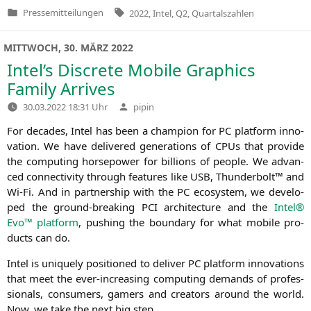
Tags:
Pressemitteilungen
2022
,
Intel
,
Q2
,
Quartalszahlen
Veröffentlicht
in
MITTWOCH, 30. MÄRZ 2022
Intel’s Discrete Mobile Graphics
Family Arrives
Verfasst
30.03.2022 18:31 Uhr
pipin
von
For deca­des, Intel has been a cham­pi­on for
PC
plat­form inno­
va­ti­on. We have deli­ver­ed gene­ra­ti­ons of CPUs that pro­vi­de
the com­pu­ting hor­se­power for bil­li­ons of peo­p­le. We advan­
ced con­nec­ti­vi­ty through fea­tures like
USB
, Thun­der­bolt™ and
Wi-Fi. And in part­ner­ship with the
PC
eco­sys­tem, we deve­lo­
ped the ground-brea­king
PCI
archi­tec­tu­re and the
Intel®
Evo™ plat­form
, pushing the boun­da­ry for what mobi­le pro­
ducts can do.
Intel is uni­que­ly posi­tio­ned to deli­ver
PC
plat­form inno­va­tions
that meet the ever-incre­asing com­pu­ting demands of pro­fes­
sio­nals, con­su­mers, gamers and crea­tors around the world.
Now, we take the next big step.