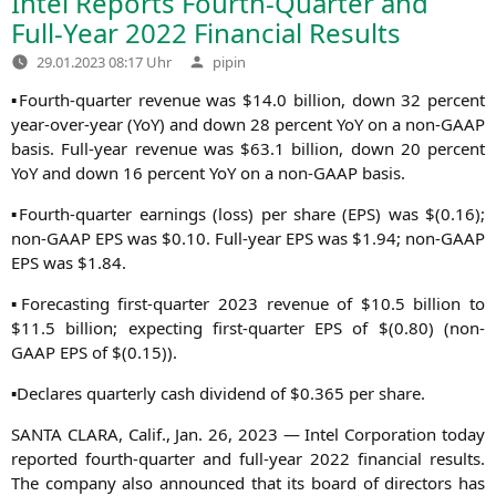
Intel Reports Fourth-Quarter and
Full-Year 2022 Financial Results
Verfasst
29.01.2023 08:17 Uhr
pipin
von
▪Fourth-quar­ter reve­nue was $14.0 bil­li­on, down 32 per­cent
year-over-year (YoY) and down 28 per­cent YoY on a non-GAAP
basis. Full-year reve­nue was $63.1 bil­li­on, down 20 per­cent
YoY and down 16 per­cent YoY on a non-GAAP basis.
▪Fourth-quar­ter ear­nings (loss) per share (
EPS
) was $(0.16);
non-GAAP
EPS
was $0.10. Full-year
EPS
was $1.94; non-GAAP
EPS
was $1.84.
▪Fore­cas­ting first-quar­ter 2023 reve­nue of $10.5 bil­li­on to
$11.5 bil­li­on; expec­ting first-quar­ter
EPS
of $(0.80) (non-
GAAP
EPS
of $(0.15)).
▪Decla­res quar­ter­ly cash divi­dend of $0.365 per share.
SANTA
CLARA
, Calif., Jan. 26, 2023 — Intel Cor­po­ra­ti­on today
repor­ted fourth-quar­ter and full-year 2022 finan­cial results.
The com­pa­ny also announ­ced that its board of direc­tors has