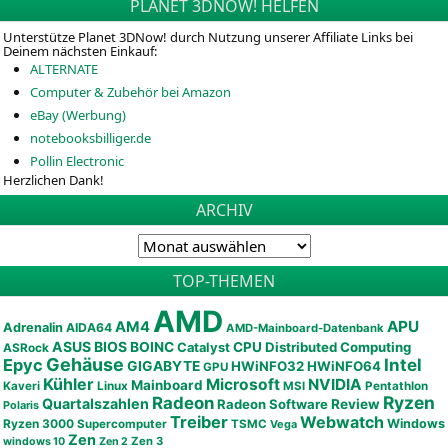
PLANET 3DNOW! HELFEN
Unterstütze Planet 3DNow! durch Nutzung unserer Affiliate Links bei
Deinem nächsten Einkauf:
ALTERNATE
Computer & Zubehör bei Amazon
eBay (Werbung)
notebooksbilliger.de
Pollin Electronic
Herzlichen Dank!
ARCHIV
TOP-THEMEN
AMD
APU
AM4
Adrenalin
AIDA64
AMD-Mainboard-Datenbank
ASUS
BIOS
BOINC
CPU
Distributed Computing
Catalyst
ASRock
Gehäuse
Epyc
Intel
GIGABYTE
HWiNFO32
HWiNFO64
GPU
Kühler
Microsoft
NVIDIA
Mainboard
Kaveri
Linux
MSI
Pentathlon
Ryzen
Radeon
Quartalszahlen
Radeon Software
Review
Polaris
Treiber
Webwatch
Ryzen 3000
Windows
Supercomputer
TSMC
Vega
Zen
Zen 3
windows 10
Zen 2