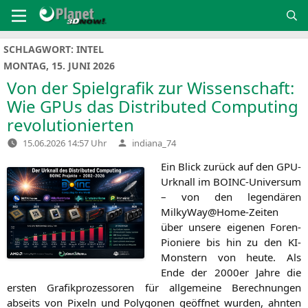
Zum
Inhalt
springen
SCHLAGWORT:
INTEL
MONTAG, 15. JUNI 2026
Von der Spielgrafik zur Wissenschaft:
Wie GPUs das Distributed Computing
revolutionierten
Verfasst
15.06.2026 14:57 Uhr
indiana_74
von
Ein Blick zurück auf den GPU-
Urknall im BOINC-Uni­­ver­­­sum
– von den legen­dä­ren
MilkyWay@Home-Zeiten
über unse­re eige­nen Foren-
Pio­­nie­­re bis hin zu den KI-
Mons­­tern von heu­te. Als
Ende der 2000er Jah­re die
ers­ten Gra­fik­pro­zes­so­ren für all­ge­mei­ne Berech­nun­gen
abseits von Pixeln und Poly­go­nen geöff­net wur­den, ahn­ten