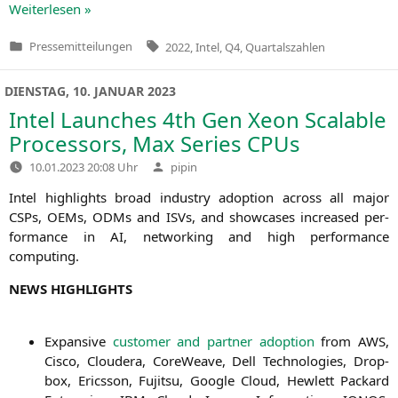
Wei­ter­le­sen »
Tags:
Pressemitteilungen
2022
,
Intel
,
Q4
,
Quartalszahlen
Veröffentlicht
in
DIENSTAG, 10. JANUAR 2023
Intel Launches 4th Gen Xeon Scalable
Processors, Max Series CPUs
Verfasst
10.01.2023 20:08 Uhr
pipin
von
Intel high­lights broad indus­try adop­ti­on across all major
CSPs, OEMs, ODMs and ISVs, and show­ca­ses increased per­
for­mance in
AI
, net­wor­king and high per­for­mance
computing.
NEWS
HIGHLIGHTS
Expan­si­ve
cus­to­mer and part­ner adop­ti­on
from
AWS
,
Cis­co, Clou­de­ra, Core­Wea­ve, Dell Tech­no­lo­gies, Drop­
box, Erics­son, Fuji­tsu, Goog­le Cloud, Hew­lett Packard