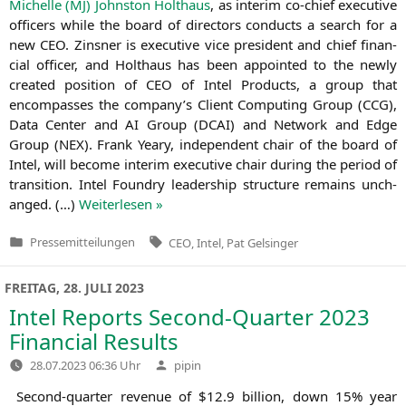
Michel­le (
MJ
) John­s­ton Holt­haus
, as inte­rim co-chief exe­cu­ti­ve
offi­cers while the board of direc­tors con­ducts a search for a
new
CEO
. Zins­ner is exe­cu­ti­ve vice pre­si­dent and chief finan­
cial offi­cer, and Holt­haus has been appoin­ted to the new­ly
crea­ted posi­ti­on of
CEO
of Intel Pro­ducts, a group that
encom­pas­ses the company’s Cli­ent Com­pu­ting Group (
CCG
),
Data Cen­ter and
AI
Group (
DCAI
) and Net­work and Edge
Group (
NEX
). Frank Yea­ry, inde­pen­dent chair of the board of
Intel, will beco­me inte­rim exe­cu­ti­ve chair during the peri­od of
tran­si­ti­on. Intel Foundry lea­der­ship struc­tu­re remains unch­
an­ged. (…)
Wei­ter­le­sen »
Tags:
Pressemitteilungen
CEO
,
Intel
,
Pat Gelsinger
Veröffentlicht
in
FREITAG, 28. JULI 2023
Intel Reports Second-Quarter 2023
Financial Results
Verfasst
28.07.2023 06:36 Uhr
pipin
von
Second-quar­ter reve­nue of $12.9 bil­li­on, down 15% year