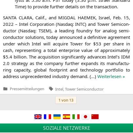
Time) to pro­vi­de fur­ther details on the transaction.
SANTA
CLARA
, Calif., and
MIGDAL
HAEMEK
, Isra­el, Feb. 15,
2022 – Intel Cor­po­ra­ti­on (Nasdaq:
INTC
) and Tower Semi­con­
duc­tor (Nasdaq:
TSEM
), a lea­ding foundry for ana­log semi­
con­duc­tor solu­ti­ons, today announ­ced a defi­ni­ti­ve agree­ment
under which Intel will acqui­re Tower for $53 per share in
cash, repre­sen­ting a total enter­pri­se value of appro­xi­m­ate­ly
$5.4 bil­li­on. The acqui­si­ti­on signi­fi­cant­ly advan­ces Intel’s
IDM
2.0 stra­tegy as the com­pa­ny fur­ther expands its manu­fac­tu­
ring capa­ci­ty, glo­bal foot­print and tech­no­lo­gy port­fo­lio to
address unpre­ce­den­ted indus­try demand. (…)
Wei­ter­le­sen »
Tags:
Pressemitteilungen
Intel
,
Tower Semiconductor
Veröffentlicht
in
Beitragsnavigation
1 von 13
SOZIALE NETZWERKE