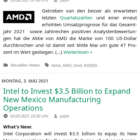
von
Getrie­ben von den bes­ser als erwar­te­ten
letz­ten
Quar­tals­zah­len
und einer erneut
erhöh­ten Umsatz­pro­gno­se für das Gesamt­
jahr 2021 sowie zahl­rei­chen posi­ti­ven Ana­lys­ten­be­wer­tun­
gen hat die Aktie von
AMD
die Mar­ke von 100 US-Dol­lar
durch­bro­chen und ist damit seit Mit­te Mai um gute 47 Pro­
zent im Wert gestie­gen. (…)
Wei­ter­le­sen »
Tags:
Aktuelles
–
News
Aktie
,
AMD
,
Intel
,
NVIDIA
Veröffentlicht
in
MONTAG, 3. MAI 2021
Intel to Invest $3.5 Billion to Expand
New Mexico Manufacturing
Operations
Verfasst
03.05.2021 23:20 Uhr
pipin
von
What’s New:
Intel Cor­po­ra­ti­on will invest $3.5 bil­li­on to equip its New