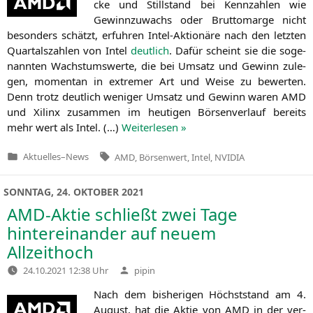
cke und Still­stand bei Kenn­zah­len wie
Gewinn­zu­wachs oder Brut­to­mar­ge nicht
beson­ders schätzt, erfuh­ren Intel-Aktio­nä­re nach den letz­ten
Quar­tals­zah­len von Intel
deut­lich
. Dafür scheint sie die soge­
nann­ten Wachs­tums­wer­te, die bei Umsatz und Gewinn zule­
gen, momen­tan in extre­mer Art und Wei­se zu bewer­ten.
Denn trotz deut­lich weni­ger Umsatz und Gewinn waren
AMD
und Xilinx zusam­men im heu­ti­gen Bör­sen­ver­lauf bereits
mehr wert als Intel. (…)
Wei­ter­le­sen »
Tags:
Aktuelles
–
News
AMD
,
Börsenwert
,
Intel
,
NVIDIA
Veröffentlicht
in
SONNTAG, 24. OKTOBER 2021
AMD-Aktie schließt zwei Tage
hintereinander auf neuem
Allzeithoch
Verfasst
24.10.2021 12:38 Uhr
pipin
von
Nach dem bis­he­ri­gen Höchst­stand am 4.
August, hat die Aktie von
AMD
in der ver­