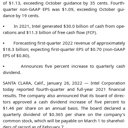
of $1.13, excee­ding Octo­ber gui­dance by 35 cents. Fourth-
quar­ter non-GAAP
EPS
was $1.09, excee­ding Octo­ber gui­
dance by 19 cents.
▪ In 2021, Intel gene­ra­ted $30.0 bil­li­on of cash from ope­
ra­ti­ons and $11.3 bil­li­on of free cash flow (
FCF
).
▪ Fore­cas­ting first-quar­ter 2022 reve­nue of appro­xi­m­ate­ly
$18.3 bil­li­on; expec­ting first-quar­ter
EPS
of $0.70 (non-GAAP
EPS
of $0.80).
▪ Announ­ces five per­cent increase to quar­ter­ly cash
dividend.
SANTA
CLARA
, Calif., Janu­ary 26, 2022 — Intel Cor­po­ra­ti­on
today repor­ted fourth-quar­ter and full-year 2021 finan­cial
results. The com­pa­ny also announ­ced that its board of direc­
tors appro­ved a cash divi­dend increase of five per­cent to
$1.46 per share on an annu­al basis. The board declared a
quar­ter­ly divi­dend of $0.365 per share on the company’s
com­mon stock, which will be paya­ble on March 1 to share­hol­
ders of record as of Febru­ary 7.