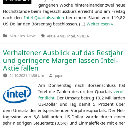
gan­ge­nen Woche hin­ter­ein­an­der zwei neue
Höchst­stän­de beim Tages­schluss­kurs erreicht und am Frei­tag
nach den
Intel-Quar­tals­zah­len
bei einem Stand von 119,82
US-Dol­lar den Bör­sen­tag beschlos­sen. (…)
Wei­ter­le­sen »
Tags:
Aktuelles
–
News
Aktie
,
AMD
,
Intel
,
NVIDIA
Veröffentlicht
in
Verhaltener Ausblick auf das Restjahr
und geringere Margen lassen Intel-
Aktie fallen
Verfasst
24.10.2021 11:36 Uhr
pipin
von
Am Don­ners­tag nach Bör­sen­schluss hat
Intel die Zah­len des drit­ten Quar­tals
ver­öf­
fent­licht
. Der Umsatz betrug 19,2 Mil­li­ar­den
US-Dol­lar und lag damit 5 Pro­zent über
dem Umsatz des ent­spre­chen­den Vor­jah­res­quar­tals. Der Net­
to­ge­winn von 6,8 Mil­li­ar­den US-Dol­lar wur­de durch einen
sehr nied­ri­gen Steu­er­satz (0,5%) und Ein­mal­ef­fek­te mit einer