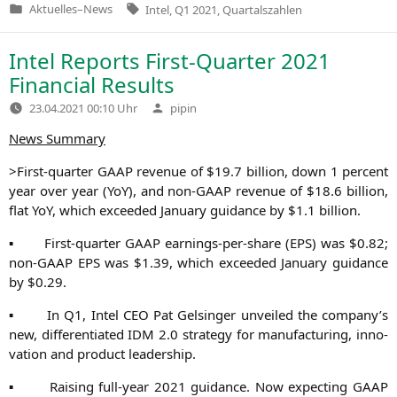
Tags:
Aktuelles
–
News
Intel
,
Q1 2021
,
Quartalszahlen
Veröffentlicht
in
Intel Reports First-Quarter 2021
Financial Results
Verfasst
23.04.2021 00:10 Uhr
pipin
von
News Sum­ma­ry
>First-quar­ter
GAAP
reve­nue of $19.7 bil­li­on, down 1 per­cent
year over year (YoY), and non-GAAP reve­nue of $18.6 bil­li­on,
flat YoY, which excee­ded Janu­ary gui­dance by $1.1 billion.
▪
First-quar­ter
GAAP
ear­nings-per-share (
EPS
) was $0.82;
non-GAAP
EPS
was $1.39, which excee­ded Janu­ary gui­dance
by $0.29.
▪
In
Q1
, Intel
CEO
Pat Gel­sin­ger unvei­led the company’s
new, dif­fe­ren­tia­ted
IDM
2.0 stra­tegy for manu­fac­tu­ring, inno­
va­ti­on and pro­duct leadership.
▪
Rai­sing full-year 2021 gui­dance. Now expec­ting
GAAP