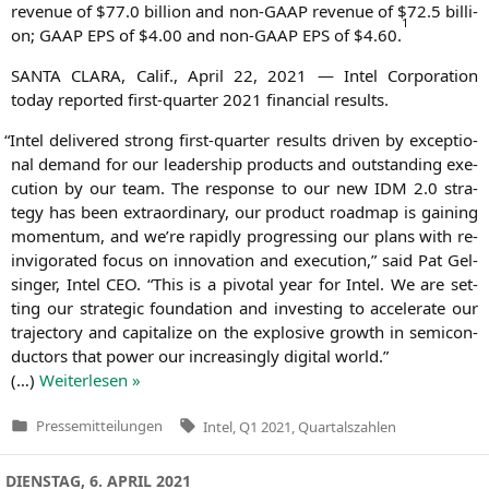
reve­nue of $77.0 bil­li­on and non-GAAP reve­nue of $72.5 bil­li­
1
on;
GAAP
EPS
of $4.00 and non-GAAP
EPS
of $4.60.
SANTA
CLARA
, Calif., April 22, 2021 — Intel Cor­po­ra­ti­on
today repor­ted first-quar­ter 2021 finan­cial results.
“
Intel deli­ver­ed strong first-quar­ter results dri­ven by excep­tio­
nal demand for our lea­der­ship pro­ducts and out­stan­ding exe­
cu­ti­on by our team. The respon­se to our new
IDM
2.0 stra­
tegy has been extra­or­di­na­ry, our pro­duct road­map is gai­ning
momen­tum, and we’re rapidly pro­gres­sing our plans with re-
invi­go­ra­ted focus on inno­va­ti­on and exe­cu­ti­on,” said Pat Gel­
sin­ger, Intel
CEO
. “This is a pivo­tal year for Intel. We are set­
ting our stra­te­gic foun­da­ti­on and inves­t­ing to acce­le­ra­te our
tra­jec­to­ry and capi­ta­li­ze on the explo­si­ve growth in semi­con­
duc­tors that power our incre­asing­ly digi­tal world.”
(…)
Wei­ter­le­sen »
Tags:
Pressemitteilungen
Intel
,
Q1 2021
,
Quartalszahlen
Veröffentlicht
in
DIENSTAG, 6. APRIL 2021