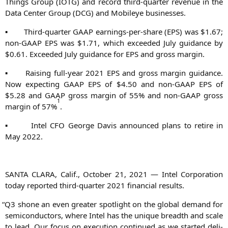
Things Group (
IOTG
) and record third-quar­ter reve­nue in the
Data Cen­ter Group (
DCG
) and Mobi­leye businesses.
▪
Third-quar­ter
GAAP
ear­nings-per-share (
EPS
) was $1.67;
non-GAAP
EPS
was $1.71, which excee­ded July gui­dance by
$0.61. Excee­ded July gui­dance for
EPS
and gross margin.
▪
Rai­sing full-year 2021
EPS
and gross mar­gin gui­dance.
Now expec­ting
GAAP
EPS
of $4.50 and non-GAAP
EPS
of
$5.28 and
GAAP
gross mar­gin of 55% and non-GAAP gross
1
mar­gin of 57%
.
▪
Intel
CFO
Geor­ge Davis announ­ced plans to reti­re in
May 2022.
SANTA
CLARA
, Calif., Octo­ber 21, 2021 — Intel Cor­po­ra­ti­on
today repor­ted third-quar­ter 2021 finan­cial results.
“
Q3
sho­ne an even grea­ter spot­light on the glo­bal demand for
semi­con­duc­tors, whe­re Intel has the uni­que breadth and sca­le
to lead. Our focus on exe­cu­ti­on con­tin­ued as we star­ted deli­