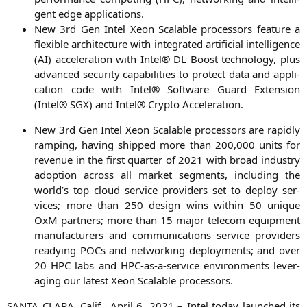
gent edge applications.
New 3rd Gen Intel Xeon Sca­lable pro­ces­sors fea­ture a
fle­xi­ble archi­tec­tu­re with inte­gra­ted arti­fi­ci­al intel­li­gence
(
AI
) acce­le­ra­ti­on with Intel®
DL
Boost tech­no­lo­gy, plus
advan­ced secu­ri­ty capa­bi­li­ties to pro­tect data and appli­
ca­ti­on code with Intel® Soft­ware Guard Exten­si­on
(Intel®
SGX
) and Intel® Cryp­to Acceleration.
New 3rd Gen Intel Xeon Sca­lable pro­ces­sors are rapidly
ram­ping, having ship­ped more than 200,000 units for
reve­nue in the first quar­ter of 2021 with broad indus­try
adop­ti­on across all mar­ket seg­ments, inclu­ding the
world’s top cloud ser­vice pro­vi­ders set to deploy ser­
vices; more than 250 design wins within 50 uni­que
OxM part­ners; more than 15 major tele­com equip­ment
manu­fac­tu­r­ers and com­mu­ni­ca­ti­ons ser­vice pro­vi­ders
rea­dy­ing POCs and net­wor­king deploy­ments; and over
20
HPC
labs and HPC-as-a-ser­vice envi­ron­ments lever­
aging our latest Xeon Sca­lable processors.
SANTA
CLARA
, Calif., April 6, 2021 – Intel today laun­ched its