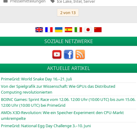
Tags:
Pressemitteilungen
Ice Lake
,
Intel
,
Server
Veröffentlicht
in
Beitragsnavigation
2 von 13
SOZIALE NETZWERKE
AKTUELLE ARTIKEL
PrimeGrid: World Snake Day 16.–21. Juli
Von der Spielgrafik zur Wissenschaft: Wie GPUs das Distributed
Computing revolutionierten
BOINC
Games: Sprint Race vom 12.06. 12:00 Uhr (10:00
UTC
) bis zum 15.06.
12:00 Uhr (10:00
UTC
) bei PrimeGrid
AMDs X3D-Revolution: Wie ein Speicher-Experiment den CPU-Markt
umkrempelte
PrimeGrid: National Egg Day Challenge 3.–10. Juni