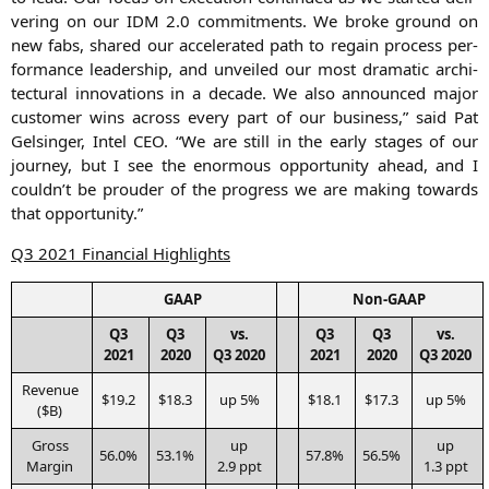
ve­ring on our
IDM
2.0 com­mit­ments. We bro­ke ground on
new fabs, shared our acce­le­ra­ted path to regain pro­cess per­
for­mance lea­der­ship, and unvei­led our most dra­ma­tic archi­
tec­tu­ral inno­va­tions in a deca­de. We also announ­ced major
cus­to­mer wins across every part of our busi­ness,” said Pat
Gel­sin­ger, Intel
CEO
. “We are still in the ear­ly stages of our
jour­ney, but I see the enorm­ous oppor­tu­ni­ty ahead, and I
couldn’t be prou­der of the pro­gress we are making towards
that opportunity.”
Q3
2021 Finan­cial Highlights
GAAP
Non-GAAP
Q3
Q3
vs.
Q3
Q3
vs.
2021
2020
Q3
2020
2021
2020
Q3
2020
Reve­nue
$19.2
$18.3
up 5%
$18.1
$17.3
up 5%
($B)
Gross
up
up
56.0%
53.1%
57.8%
56.5%
Mar­gin
2.9 ppt
1.3 ppt