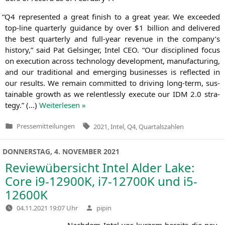
“
Q4
repre­sen­ted a gre­at finish to a gre­at year. We excee­ded
top-line quar­ter­ly gui­dance by over $1 bil­li­on and deli­ver­ed
the best quar­ter­ly and full-year reve­nue in the company’s
histo­ry,” said Pat Gel­sin­ger, Intel
CEO
. “Our disci­pli­ned focus
on exe­cu­ti­on across tech­no­lo­gy deve­lo­p­ment, manu­fac­tu­ring,
and our tra­di­tio­nal and emer­ging busi­nesses is reflec­ted in
our results. We remain com­mit­ted to dri­ving long-term, sus­
tainable growth as we relent­less­ly exe­cu­te our
IDM
2.0 stra­
tegy.” (…)
Wei­ter­le­sen »
Tags:
Pressemitteilungen
2021
,
Intel
,
Q4
,
Quartalszahlen
Veröffentlicht
in
DONNERSTAG, 4. NOVEMBER 2021
Reviewübersicht Intel Alder Lake:
Core i9-12900K, i7-12700K und i5-
12600K
Verfasst
04.11.2021 19:07 Uhr
pipin
von
Nach­dem Intel vor kur­zem bereits die neu­