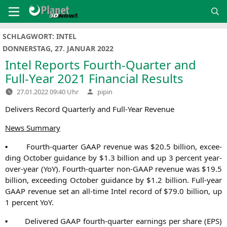
Zum
Inhalt
springen
SCHLAGWORT:
INTEL
DONNERSTAG, 27. JANUAR 2022
Intel Reports Fourth-Quarter and
Full-Year 2021 Financial Results
Verfasst
27.01.2022 09:40 Uhr
pipin
von
Deli­vers Record Quar­ter­ly and Full-Year Revenue
News Sum­ma­ry
▪ Fourth-quar­ter
GAAP
reve­nue was $20.5 bil­li­on, excee­
ding Octo­ber gui­dance by $1.3 bil­li­on and up 3 per­cent year-
over-year (YoY). Fourth-quar­ter non-GAAP reve­nue was $19.5
bil­li­on, excee­ding Octo­ber gui­dance by $1.2 bil­li­on. Full-year
GAAP
reve­nue set an all-time Intel record of $79.0 bil­li­on, up
1 per­cent YoY.
▪ Deli­ver­ed
GAAP
fourth-quar­ter ear­nings per share (
EPS
)