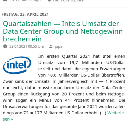
Veröffentlicht
in
FREITAG, 23. APRIL 2021
Quartalszahlen — Intels Umsatz der
Data Center Group und Nettogewinn
brechen ein
Verfasst
23.04.2021 00:55 Uhr
pipin
von
Im ers­ten Quar­tal 2021 hat Intel einen
Umsatz von 19,7 Mil­li­ar­den US-Dol­lar
erzielt und damit die eige­nen Erwar­tun­gen
von 18,6 Mil­li­ar­den US-Dol­lar über­trof­fen.
Zwar sank der Umsatz im Jah­res­ver­gleich mit — 1 Pro­zent
nur leicht, dafür muss­te man beim Umsatz der Data Cen­ter
Group einen Rück­gang von 20 Pro­zent und beim Net­to­ge­
winn sogar ein Minus von 41 Pro­zent hin­neh­men. Die
Umsatz­er­war­tun­gen für das gesam­te Jahr 2021 wur­den aller­
dings von 72 auf 77 Mil­li­ar­den US-Dol­lar erhöht. (…)
Wei­ter­le­
sen »