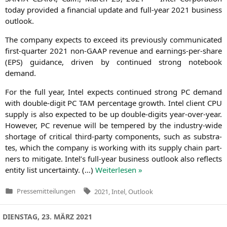
today pro­vi­ded a finan­cial update and full-year 2021 busi­ness
outlook.
The com­pa­ny expects to exceed its pre­vious­ly com­mu­ni­ca­ted
first-quar­ter 2021 non-GAAP reve­nue and ear­nings-per-share
(
EPS
) gui­dance, dri­ven by con­tin­ued strong note­book
demand.
For the full year, Intel expects con­tin­ued strong
PC
demand
with dou­ble-digit
PC
TAM
per­cen­ta­ge growth. Intel cli­ent
CPU
sup­p­ly is also expec­ted to be up dou­ble-digits year-over-year.
Howe­ver,
PC
reve­nue will be tem­pe­red by the indus­try-wide
shorta­ge of cri­ti­cal third-par­ty com­pon­ents, such as sub­stra­
tes, which the com­pa­ny is working with its sup­p­ly chain part­
ners to miti­ga­te. Intel’s full-year busi­ness out­look also reflects
enti­ty list uncer­tain­ty. (…)
Wei­ter­le­sen »
Tags:
Pressemitteilungen
2021
,
Intel
,
Outlook
Veröffentlicht
in
DIENSTAG, 23. MÄRZ 2021