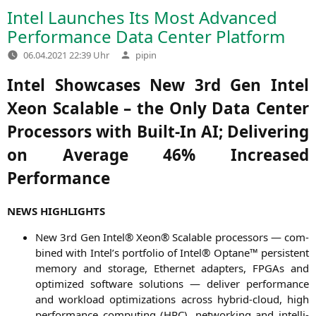
Intel Launches Its Most Advanced
Performance Data Center Platform
Verfasst
06.04.2021 22:39 Uhr
pipin
von
Intel Showcases New 3rd Gen Intel
Xeon Scalable – the Only Data Center
Processors with Built-In
AI
; Delivering
on Average 46% Increased
Performance
NEWS
HIGHLIGHTS
New 3rd Gen Intel® Xeon® Sca­lable pro­ces­sors — com­
bi­ned with Intel’s port­fo­lio of Intel® Opta­ne™ per­sis­tent
memo­ry and sto­rage, Ether­net adap­ters, FPGAs and
opti­mi­zed soft­ware solu­ti­ons — deli­ver per­for­mance
and workload opti­miza­ti­ons across hybrid-cloud, high
per­for­mance com­pu­ting (
HPC
), net­wor­king and intel­li­