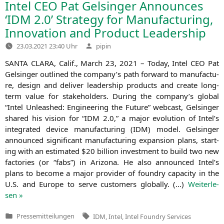
Intel
CEO
Pat Gelsinger Announces
‘
IDM
2.0’ Strategy for Manufacturing,
Innovation and Product Leadership
Verfasst
23.03.2021 23:40 Uhr
pipin
von
SANTA
CLARA
, Calif., March 23, 2021 – Today, Intel
CEO
Pat
Gel­sin­ger out­lined the company’s path for­ward to manu­fac­tu­
re, design and deli­ver lea­der­ship pro­ducts and crea­te long-
term value for stake­hol­ders. During the company’s glo­bal
“Intel Unleas­hed: Engi­nee­ring the Future” web­cast, Gel­sin­ger
shared his visi­on for “
IDM
2.0,” a major evo­lu­ti­on of Intel’s
inte­gra­ted device manu­fac­tu­ring (
IDM
) model. Gel­sin­ger
announ­ced signi­fi­cant manu­fac­tu­ring expan­si­on plans, start­
ing with an esti­ma­ted $20 bil­li­on invest­ment to build two new
fac­to­ries (or “fabs”) in Ari­zo­na. He also announ­ced Intel’s
plans to beco­me a major pro­vi­der of foundry capa­ci­ty in the
U.S. and Euro­pe to ser­ve cus­to­mers glo­bal­ly. (…)
Wei­ter­le­
sen »
Tags:
Pressemitteilungen
IDM
,
Intel
,
Intel Foundry Services
Veröffentlicht