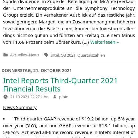
Son­der­di­vi­den­de im Zuge der Betei­li­gung an McA­fee (Ver­kauf
der Unter­neh­mens­pro­duk­te an die Sym­pho­ny Tech­no­lo­gy
Group) erzielt. Ein ver­hal­te­ner Aus­blick auf das rest­li­che Jahr,
sowie gerin­ge­re Mar­gen, die im Zusam­men­hang mit höhe­ren
Inves­ti­tio­nen in die Fabs ste­hen, kamen bei Inves­to­ren aller­
dings nicht so gut an und führ­ten am Frei­tag zu einem Minus
von 11,68 Pro­zent beim Bör­sen­kurs. (…)
Wei­ter­le­sen »
Tags:
Aktuelles
–
News
Intel
,
Q3 2021
,
Quartalszahlen
Veröffentlicht
in
DONNERSTAG, 21. OKTOBER 2021
Intel Reports Third-Quarter 2021
Financial Results
Verfasst
21.10.2021 22:27 Uhr
pipin
von
News Sum­ma­ry
▪
Third-quar­ter
GAAP
reve­nue of $19.2 bil­li­on, up 5% year
over year (YoY), and non-GAAP reve­nue of $18.1 bil­li­on, up
5% YoY. Achie­ved all-time record reve­nue in Intel’s Inter­net of