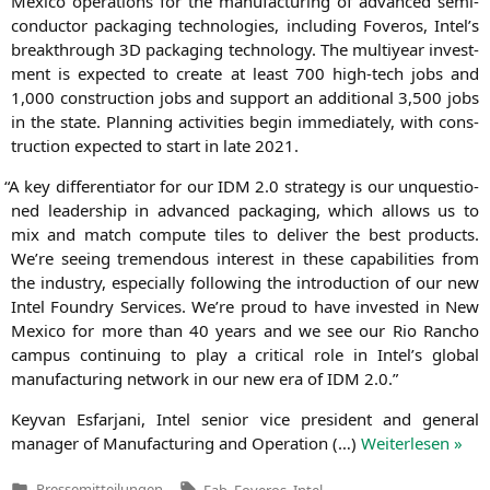
Mexi­co ope­ra­ti­ons for the manu­fac­tu­ring of advan­ced semi­
con­duc­tor pack­a­ging tech­no­lo­gies, inclu­ding Fove­r­os, Intel’s
breakth­rough
3D
pack­a­ging tech­no­lo­gy. The mul­ti­year invest­
ment is expec­ted to crea­te at least 700 high-tech jobs and
1,000 con­s­truc­tion jobs and sup­port an addi­tio­nal 3,500 jobs
in the sta­te. Plan­ning acti­vi­ties begin imme­dia­te­ly, with con­s­
truc­tion expec­ted to start in late 2021.
“
A key dif­fe­ren­tia­tor for our
IDM
2.0 stra­tegy is our unques­tio­
ned lea­der­ship in advan­ced pack­a­ging, which allows us to
mix and match com­pu­te tiles to deli­ver the best pro­ducts.
We’re see­ing tre­men­dous inte­rest in the­se capa­bi­li­ties from
the indus­try, espe­ci­al­ly fol­lo­wing the intro­duc­tion of our new
Intel Foundry Ser­vices. We’re proud to have inves­ted in New
Mexi­co for more than 40 years and we see our Rio Rancho
cam­pus con­ti­nuing to play a cri­ti­cal role in Intel’s glo­bal
manu­fac­tu­ring net­work in our new era of
IDM
2.0.”
Key­van Esfar­ja­ni, Intel seni­or vice pre­si­dent and gene­ral
mana­ger of Manu­fac­tu­ring and Ope­ra­ti­on (…)
Wei­ter­le­sen »
Tags:
Pressemitteilungen
Fab
,
Foveros
,
Intel