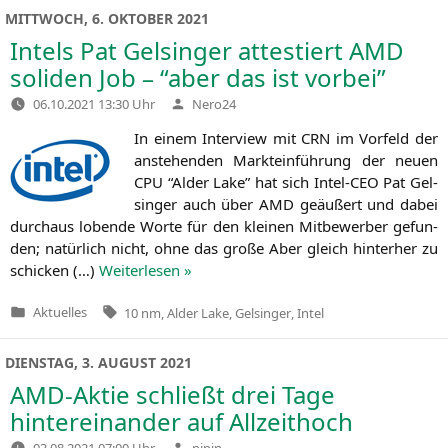
MITTWOCH, 6. OKTOBER 2021
Intels Pat Gelsinger attestiert
AMD
soliden Job – “aber das ist vorbei”
Verfasst
06.10.2021 13:30 Uhr
Nero24
von
In einem Inter­view mit
CRN
im Vor­feld der
anste­hen­den Markt­ein­füh­rung der neu­en
CPU
“Alder Lake” hat sich Intel-CEO Pat Gel­
sin­ger auch über
AMD
geäu­ßert und dabei
durch­aus loben­de Wor­te für den klei­nen Mit­be­wer­ber gefun­
den; natür­lich nicht, ohne das gro­ße Aber gleich hin­ter­her zu
schi­cken (…)
Wei­ter­le­sen »
Tags:
Aktuelles
10 nm
,
Alder Lake
,
Gelsinger
,
Intel
Veröffentlicht
in
DIENSTAG, 3. AUGUST 2021
AMD-Aktie schließt drei Tage
hintereinander auf Allzeithoch
Verfasst
03.08.2021 07:00 Uhr
pipin