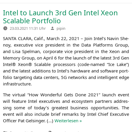
in
Intel to Launch 3rd Gen Intel Xeon
Scalable Portfolio
Verfasst
23.03.2021 11:31 Uhr
pipin
von
SANTA
CLARA
, Calif., March 22, 2021 – Join Intel’s Navin She­
noy, exe­cu­ti­ve vice pre­si­dent in the Data Plat­forms Group,
and Lisa Spel­man, cor­po­ra­te vice pre­si­dent in the Xeon and
Memo­ry Group, on April 6 for the launch of the latest 3rd Gen
Intel® Xeon® Sca­lable pro­ces­sors (code-named “Ice Lake”)
and the latest addi­ti­ons to Intel’s hard­ware and soft­ware port­
fo­lio tar­ge­ting data cen­ters,
5G
net­works and intel­li­gent edge
infrastructure.
The vir­tu­al “How Won­derful Gets Done 2021” launch event
will fea­ture Intel exe­cu­ti­ves and eco­sys­tem part­ners addres­
sing some of today’s grea­test busi­ness oppor­tu­ni­ties. The
event will also include brief remarks by Intel Chief Exe­cu­ti­ve
Offi­cer Pat Gel­sin­ger. (…)
Wei­ter­le­sen »