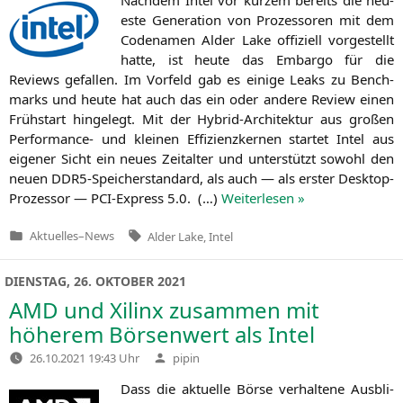
es­te Gene­ra­ti­on von Pro­zes­so­ren mit dem
Code­na­men Alder Lake offi­zi­ell vor­ge­stellt
hat­te, ist heu­te das Embar­go für die
Reviews gefal­len. Im Vor­feld gab es eini­ge Leaks zu Bench­
marks und heu­te hat auch das ein oder ande­re Review einen
Früh­start hin­ge­legt. Mit der Hybrid-Archi­tek­tur aus gro­ßen
Per­for­mance- und klei­nen Effi­zi­enz­ker­nen star­tet Intel aus
eige­ner Sicht ein neu­es Zeit­al­ter und unter­stützt sowohl den
neu­en DDR5-Spei­cher­stan­dard, als auch — als ers­ter Desk­top-
Pro­zes­sor — PCI-Express 5.0. (…)
Wei­ter­le­sen »
Tags:
Aktuelles
–
News
Alder Lake
,
Intel
Veröffentlicht
in
DIENSTAG, 26. OKTOBER 2021
AMD
und Xilinx zusammen mit
höherem Börsenwert als Intel
Verfasst
26.10.2021 19:43 Uhr
pipin
von
Dass die aktu­el­le Bör­se ver­hal­te­ne Aus­bli­