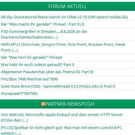
FORUM AKTUELL
All-Sky Gravitational Wave search on O4ab v2.15 (GW-opencl-nvidia-2G)
Der "Was macht ihr gerade?"-Thread - Part XLII
P3D-Sommergrillen in Dresden.....8.8.2026 an der
Drachenschänke/Diakonisse (…)
AMD APUs (Strix Halo, Gorgon Point, Strix Point, Krackan Point, Hawk
Point, (…)
Der "Was hört ihr gerade?"-Thread
Was habt ihr euch zuletzt gekauft? Part V
Allgemeiner Plauderchat über das Thema DC Part IV
Fritz!Box 7490 Wechsel auf 7690
Solid State Drive (SSD) - Sammelthread V2.0 (FAQ/Links in Post1)
Honeywell PTM7950
PARTNER-NEWS
PCGH
Von Metroid, Microsofts Apple-Einkauf und dem ersten HTTP-Server
(PCGH-Retr (…)
[PLUS] Spielbar ist nicht gleich gut: Was man mit einem Low-End-PC
wirklich (…)