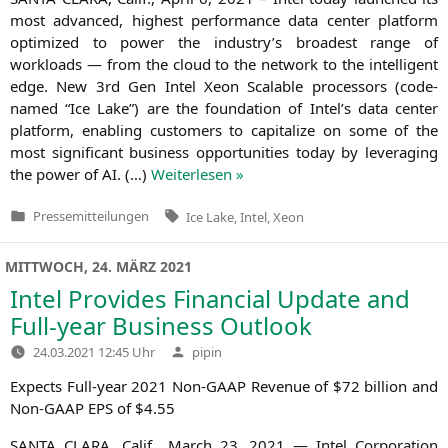
most advan­ced, hig­hest per­for­mance data cen­ter plat­form
opti­mi­zed to power the industry’s broa­dest ran­ge of
workloads — from the cloud to the net­work to the intel­li­gent
edge. New 3rd Gen Intel Xeon Sca­lable pro­ces­sors (code-
named “Ice Lake”) are the foun­da­ti­on of Intel’s data cen­ter
plat­form, enab­ling cus­to­mers to capi­ta­li­ze on some of the
most signi­fi­cant busi­ness oppor­tu­ni­ties today by lever­aging
the power of
AI
. (…)
Wei­ter­le­sen »
Tags:
Pressemitteilungen
Ice Lake
,
Intel
,
Xeon
Veröffentlicht
in
MITTWOCH, 24. MÄRZ 2021
Intel Provides Financial Update and
Full-year Business Outlook
Verfasst
24.03.2021 12:45 Uhr
pipin
von
Expects Full-year 2021 Non-GAAP Reve­nue of $72 bil­li­on and
Non-GAAP
EPS
of $4.55
SANTA
CLARA
, Calif., March 23, 2021 — Intel Cor­po­ra­ti­on