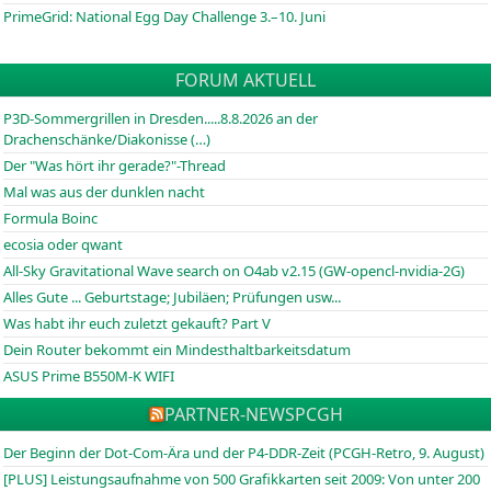
PrimeGrid: National Egg Day Challenge 3.–10. Juni
FORUM AKTUELL
P3D-Sommergrillen in Dresden.....8.8.2026 an der
Drachenschänke/Diakonisse (…)
Der "Was hört ihr gerade?"-Thread
Mal was aus der dunklen nacht
Formula Boinc
ecosia oder qwant
All-Sky Gravitational Wave search on O4ab v2.15 (GW-opencl-nvidia-2G)
Alles Gute ... Geburtstage; Jubiläen; Prüfungen usw...
Was habt ihr euch zuletzt gekauft? Part V
Dein Router bekommt ein Mindesthaltbarkeitsdatum
ASUS Prime B550M-K WIFI
PARTNER-NEWS
PCGH
Der Beginn der Dot-Com-Ära und der P4-DDR-Zeit (PCGH-Retro, 9. August)
[PLUS] Leistungsaufnahme von 500 Grafikkarten seit 2009: Von unter 200