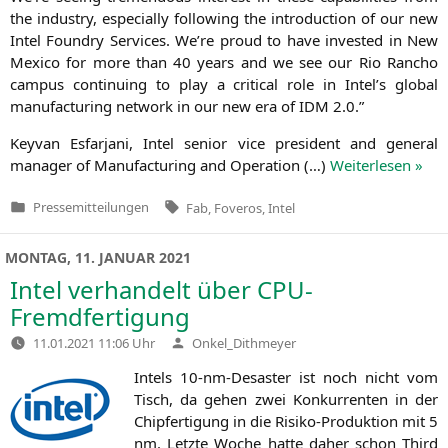
the indus­try, espe­ci­al­ly fol­lo­wing the intro­duc­tion of our new
Intel Foundry Ser­vices. We’re proud to have inves­ted in New
Mexi­co for more than 40 years and we see our Rio Rancho
cam­pus con­ti­nuing to play a cri­ti­cal role in Intel’s glo­bal
manu­fac­tu­ring net­work in our new era of
IDM
2.0.”
Key­van Esfar­ja­ni, Intel seni­or vice pre­si­dent and gene­ral
mana­ger of Manu­fac­tu­ring and Ope­ra­ti­on (…)
Wei­ter­le­sen »
Tags:
Pressemitteilungen
Fab
,
Foveros
,
Intel
Veröffentlicht
in
MONTAG, 11. JANUAR 2021
Intel verhandelt über CPU-
Fremdfertigung
Verfasst
11.01.2021 11:06 Uhr
Onkel_Dithmeyer
von
Intels 10-nm-Desas­ter ist noch nicht vom
Tisch, da gehen zwei Kon­kur­ren­ten in der
Chip­fer­ti­gung in die Risi­ko-Pro­duk­ti­on mit 5
nm. Letz­te Woche hat­te daher schon Third