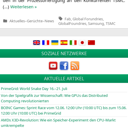
den in der Pro­zes­sor­fer­ti­gung an den Kon­kur­ren­ten
TSMC
.
(…)
Wei­ter­le­sen »
Tags:
Fab
,
Global Forundries
,
Aktuelles
–
Gerüchte
–
News
Veröffentlicht
GlobalFoundries
,
Samsung
,
TSMC
in
SOZIALE NETZWERKE
AKTUELLE ARTIKEL
PrimeGrid: World Snake Day 16.–21. Juli
Von der Spielgrafik zur Wissenschaft: Wie GPUs das Distributed
Computing revolutionierten
BOINC
Games: Sprint Race vom 12.06. 12:00 Uhr (10:00
UTC
) bis zum 15.06.
12:00 Uhr (10:00
UTC
) bei PrimeGrid
AMDs X3D-Revolution: Wie ein Speicher-Experiment den CPU-Markt
umkrempelte