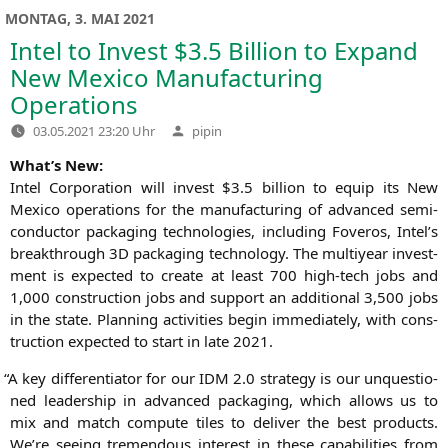
MONTAG, 3. MAI 2021
Intel to Invest $3.5 Billion to Expand
New Mexico Manufacturing
Operations
Verfasst
03.05.2021 23:20 Uhr
pipin
von
What’s New:
Intel Cor­po­ra­ti­on will invest $3.5 bil­li­on to equip its New
Mexi­co ope­ra­ti­ons for the manu­fac­tu­ring of advan­ced semi­
con­duc­tor pack­a­ging tech­no­lo­gies, inclu­ding Fove­r­os, Intel’s
breakth­rough
3D
pack­a­ging tech­no­lo­gy. The mul­ti­year invest­
ment is expec­ted to crea­te at least 700 high-tech jobs and
1,000 con­s­truc­tion jobs and sup­port an addi­tio­nal 3,500 jobs
in the sta­te. Plan­ning acti­vi­ties begin imme­dia­te­ly, with con­s­
truc­tion expec­ted to start in late 2021.
“
A key dif­fe­ren­tia­tor for our
IDM
2.0 stra­tegy is our unques­tio­
ned lea­der­ship in advan­ced pack­a­ging, which allows us to
mix and match com­pu­te tiles to deli­ver the best pro­ducts.
We’re see­ing tre­men­dous inte­rest in the­se capa­bi­li­ties from