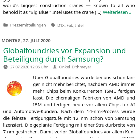
world’s big­gest con­s­truc­tion cra­nes — known to all who
behold it as “Big Blue.” Intel uses the cra­ne (…)
Wei­ter­le­sen »
Tags:
Pressemitteilungen
D1X
,
Fab
,
Intel
Veröffentlicht
in
MONTAG, 27. JULI 2020
Globalfoundries vor Expansion und
Beteiligung durch Samsung?
Verfasst
27.07.2020 12:06 Uhr
Onkel_Dithmeyer
von
Über Glo­bal­found­ries wur­de bei uns schon län­
ger nicht mehr berich­tet, nach­dem
AMD
immer
mehr Chips beim Kon­kur­ren­ten
TSMC
fer­ti­gen
lässt. Die ehe­ma­li­gen Fabri­ken von
AMD
und
IBM
und fer­ti­gen heu­te vor allem Chips für
AI
und Auto­mo­ti­ve-Kun­den. Nach dem 14-nm-Pro­zess wur­de
die feins­te Fer­ti­gungs­stu­fe mit 12 nm schon von Sam­sung
lizen­siert. Die geplan­te Fer­ti­gung mit einer Struk­tur­brei­te von
7 nm gestri­chen. Damit ver­lor Glo­bal­found­ries vor allem Kun­