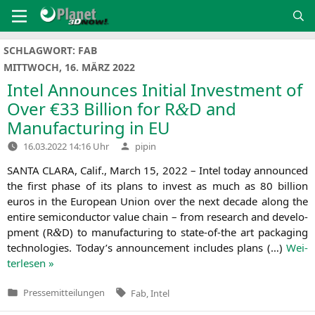
Zum
Inhalt
springen
SCHLAGWORT:
FAB
MITTWOCH, 16. MÄRZ 2022
Intel Announces Initial Investment of
Over €33 Billion for R
D and
&
Manufacturing in
EU
Verfasst
16.03.2022 14:16 Uhr
pipin
von
SANTA
CLARA
, Calif., March 15, 2022 – Intel today announ­ced
the first pha­se of its plans to invest as much as 80 bil­li­on
euros in the Euro­pean Uni­on over the next deca­de along the
enti­re semi­con­duc­tor value chain – from rese­arch and deve­lo­
p­ment (R
D) to manu­fac­tu­ring to sta­­te-of-the art pack­a­ging
&
tech­no­lo­gies. Today’s announce­ment includes plans (…)
Wei­
ter­le­sen »
Tags:
Pressemitteilungen
Fab
,
Intel
Veröffentlicht
in