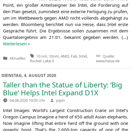
Point, ein gro­ßer Anteils­eig­ner bei Intel, die For­de­rung auf
den Plan gesetzt, zumin­dest eine exter­ne Fer­ti­gung zu prü­fen,
um im Wett­be­werb gegen
AMD
nicht voll­ends abge­hängt zu
wer­den. Bloom­berg berich­tet nun via Hei­se, dass Intel ers­te
Gesprä­che führt. Die Ergeb­nis­se sol­len zusam­men mit dem
Quar­tals­er­geb­nis am 21.01. bekannt gege­ben wer­den. (…)
Wei­ter­le­sen »
Tags:
10 nm
,
10nm
,
AMD
,
Fab
,
Intel
,
Quelle:
Aktuelles
Veröffentlicht
Rocket Lake-S
www.heise.de
in
DIENSTAG, 4. AUGUST 2020
Taller than the Statue of Liberty: ‘Big
Blue’ Helps Intel Expand
D1X
Verfasst
04.08.2020 10:05 Uhr
pipin
von
Intel Images: World’s Lar­gest Con­s­truc­tion Cra­ne on Intel’s
Ore­gon Cam­pus Ima­gi­ne a herd of 650 adult Asi­an ele­phants.
Now ima­gi­ne lif­ting that enti­re herd off the ground with one
gigan­tic hoist. That’s the 2,600-ton capa­ci­ty of one of the