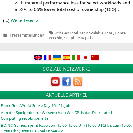
with mini­mal per­for­mance loss for sel­ect workloads and
3
a 52% to 66% lower total cost of owner­ship (
TCO
)
.
(…)
Wei­ter­le­sen »
Tags:
4th Gen Intel Xeon Scalable
,
Intel
,
Ponte
Pressemitteilungen
Veröffentlicht
Vecchio
,
Sapphire Rapids
in
SOZIALE NETZWERKE
AKTUELLE ARTIKEL
PrimeGrid: World Snake Day 16.–21. Juli
Von der Spielgrafik zur Wissenschaft: Wie GPUs das Distributed
Computing revolutionierten
BOINC
Games: Sprint Race vom 12.06. 12:00 Uhr (10:00
UTC
) bis zum 15.06.
12:00 Uhr (10:00
UTC
) bei PrimeGrid