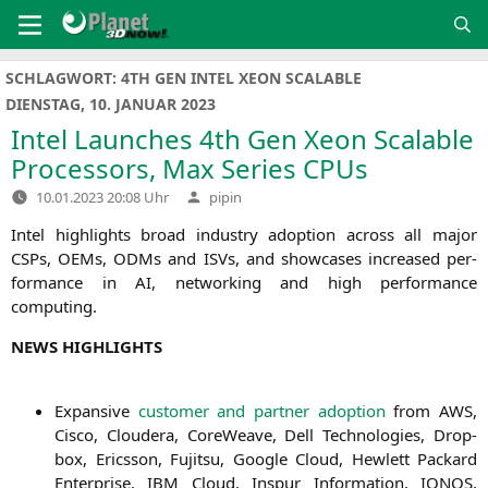
Zum
Inhalt
springen
SCHLAGWORT:
4TH GEN INTEL XEON SCALABLE
DIENSTAG, 10. JANUAR 2023
Intel Launches 4th Gen Xeon Scalable
Processors, Max Series CPUs
Verfasst
10.01.2023 20:08 Uhr
pipin
von
Intel high­lights broad indus­try adop­ti­on across all major
CSPs, OEMs, ODMs and ISVs, and show­ca­ses increased per­
for­mance in
AI
, net­wor­king and high per­for­mance
computing.
NEWS
HIGHLIGHTS
Expan­si­ve
cus­to­mer and part­ner adop­ti­on
from
AWS
,
Cis­co, Clou­de­ra, Core­Wea­ve, Dell Tech­no­lo­gies, Drop­
box, Erics­son, Fuji­tsu, Goog­le Cloud, Hew­lett Packard
Enter­pri­se,
IBM
Cloud, Inspur Infor­ma­ti­on,
IONOS
,