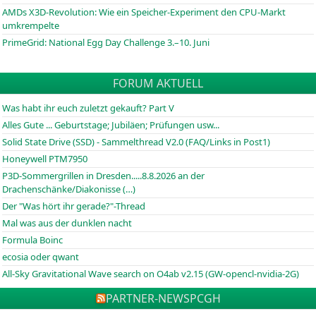
AMDs X3D-Revolution: Wie ein Speicher-Experiment den CPU-Markt
umkrempelte
PrimeGrid: National Egg Day Challenge 3.–10. Juni
FORUM AKTUELL
Was habt ihr euch zuletzt gekauft? Part V
Alles Gute ... Geburtstage; Jubiläen; Prüfungen usw...
Solid State Drive (SSD) - Sammelthread V2.0 (FAQ/Links in Post1)
Honeywell PTM7950
P3D-Sommergrillen in Dresden.....8.8.2026 an der
Drachenschänke/Diakonisse (…)
Der "Was hört ihr gerade?"-Thread
Mal was aus der dunklen nacht
Formula Boinc
ecosia oder qwant
All-Sky Gravitational Wave search on O4ab v2.15 (GW-opencl-nvidia-2G)
PARTNER-NEWS
PCGH