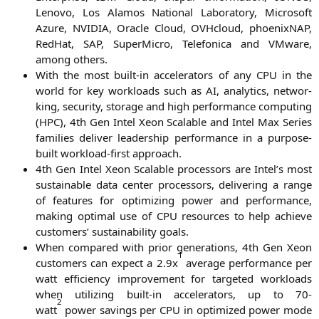
Leno­vo, Los Ala­mos Natio­nal Labo­ra­to­ry, Micro­soft
Azu­re,
NVIDIA
, Ora­cle Cloud, OVH­cloud, phoe­nix­NAP,
Red­Hat,
SAP
, Super­Mi­cro, Tele­fo­ni­ca and VMware,
among others.
With the most built-in acce­le­ra­tors of any
CPU
in the
world for key workloads such as
AI
, ana­ly­tics, net­wor­
king, secu­ri­ty, sto­rage and high per­for­mance com­pu­ting
(
HPC
), 4th Gen Intel Xeon Sca­lable and Intel Max Series
fami­lies deli­ver lea­der­ship per­for­mance in a pur­po­se-
built workload-first approach.
4th Gen Intel Xeon Sca­lable pro­ces­sors are Intel’s most
sus­tainable data cen­ter pro­ces­sors, deli­ve­ring a ran­ge
of fea­tures for opti­mi­zing power and per­for­mance,
making opti­mal use of
CPU
resour­ces to help achie­ve
cus­to­mers’ sus­taina­bi­li­ty goals.
When com­pared with pri­or gene­ra­ti­ons, 4th Gen Xeon
1
cus­to­mers can expect a 2.9x
avera­ge per­for­mance per
watt effi­ci­en­cy impro­ve­ment for tar­ge­ted workloads
when uti­li­zing built-in acce­le­ra­tors, up to 70-
2
watt
power savings per
CPU
in opti­mi­zed power mode