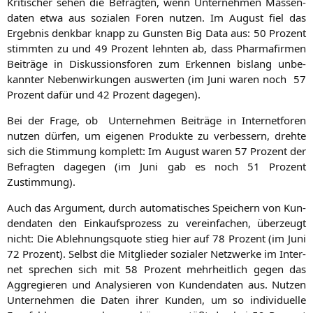
Kri­ti­scher sehen die Befrag­ten, wenn Unter­neh­men Mas­sen­
da­ten etwa aus sozia­len Foren nut­zen. Im August fiel das
Ergeb­nis denk­bar knapp zu Guns­ten Big Data aus: 50 Pro­zent
stimm­ten zu und 49 Pro­zent lehn­ten ab, dass Phar­ma­fir­men
Bei­trä­ge in Dis­kus­si­ons­fo­ren zum Erken­nen bis­lang unbe­
kann­ter Neben­wir­kun­gen aus­wer­ten (im Juni waren noch 57
Pro­zent dafür und 42 Pro­zent dagegen).
Bei der Fra­ge, ob Unter­neh­men Bei­trä­ge in Inter­net­fo­ren
nut­zen dür­fen, um eige­nen Pro­duk­te zu ver­bes­sern, dreh­te
sich die Stim­mung kom­plett: Im August waren 57 Pro­zent der
Befrag­ten dage­gen (im Juni gab es noch 51 Pro­zent
Zustimmung).
Auch das Argu­ment, durch auto­ma­ti­sches Spei­chern von Kun­
den­da­ten den Ein­kaufs­pro­zess zu ver­ein­fa­chen, über­zeugt
nicht: Die Ableh­nungs­quo­te stieg hier auf 78 Pro­zent (im Juni
72 Pro­zent). Selbst die Mit­glie­der sozia­ler Netz­wer­ke im Inter­
net spre­chen sich mit 58 Pro­zent mehr­heit­lich gegen das
Agg­re­gie­ren und Ana­ly­sie­ren von Kun­den­da­ten aus. Nut­zen
Unter­neh­men die Daten ihrer Kun­den, um so indi­vi­du­el­le