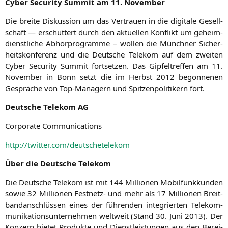
Cyber Secu­ri­ty Sum­mit am 11. November
Die brei­te Dis­kus­si­on um das Ver­trau­en in die digi­ta­le Gesell­
schaft — erschüt­tert durch den aktu­el­len Kon­flikt um geheim­
dienst­li­che Abhör­pro­gram­me – wol­len die Münch­ner Sicher­
heits­kon­fe­renz und die Deut­sche Tele­kom auf dem zwei­ten
Cyber Secu­ri­ty Sum­mit fort­set­zen. Das Gip­fel­tref­fen am 11.
Novem­ber in Bonn setzt die im Herbst 2012 begon­ne­nen
Gesprä­che von Top-Mana­gern und Spit­zen­po­li­ti­kern fort.
Deut­sche Tele­kom
AG
Cor­po­ra­te Communications
http://twitter.com/deutschetelekom
Über die Deut­sche Telekom
Die Deut­sche Tele­kom ist mit 144 Mil­lio­nen Mobil­funk­kun­den
sowie 32 Mil­lio­nen Fest­netz- und mehr als 17 Mil­lio­nen Breit­
band­an­schlüs­sen eines der füh­ren­den inte­grier­ten Tele­kom­
mu­ni­ka­ti­ons­un­ter­neh­men welt­weit (Stand 30. Juni 2013). Der
Kon­zern bie­tet Pro­duk­te und Dienst­leis­tun­gen aus den Berei­