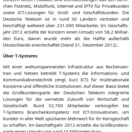
chen Fest­netz, Mobil­funk, Inter­net und
IPTV
für Pri­vat­kun­den
sowie ICT-Lösun­gen für Groß- und Geschäfts­kun­den. Die
Deut­sche Tele­kom ist in rund 50 Län­dern ver­tre­ten und
beschäf­tigt welt­weit über 231.000 Mit­ar­bei­ter. Im Geschäfts­
jahr 2012 erziel­te der Kon­zern einen Umsatz von 58,2 Mil­li­ar­
den Euro, davon wur­de mehr als die Hälf­te außer­halb
Deutsch­lands erwirt­schaf­tet (Stand 31. Dezem­ber 2012)..
Über T‑Systems
Mit einer welt­um­span­nen­den Infra­struk­tur aus Rechen­zen­
tren und Net­zen betreibt T‑Systems die Infor­ma­ti­ons- und
Kom­mu­ni­ka­ti­ons­tech­nik (engl. kurz
ICT
) für mul­ti­na­tio­na­le
Kon­zer­ne und öffent­li­che Insti­tu­tio­nen. Auf die­ser Basis bie­tet
die Groß­kun­den­s­par­te der Deut­schen Tele­kom inte­grier­te
Lösun­gen für die ver­netz­te Zukunft von Wirt­schaft und
Gesell­schaft. Rund 52.700 Mit­ar­bei­ter ver­knüp­fen bei
T‑Systems Bran­chen­kom­pe­tenz mit ICT-Inno­va­tio­nen, um
Kun­den in aller Welt spür­ba­ren Mehr­wert für ihr Kern­ge­schäft
zu schaf­fen. Im Geschäfts­jahr 2012 erziel­te die Groß­kun­den­s­
par­te einen Umsatz von rund 10 Mil­li­ar­den Euro.