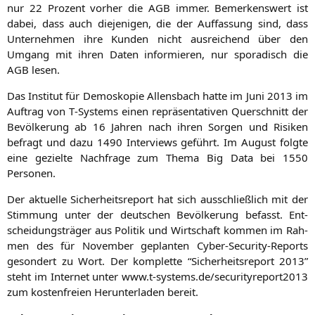
nur 22 Pro­zent vor­her die
AGB
immer. Bemer­kens­wert ist
dabei, dass auch die­je­ni­gen, die der Auf­fas­sung sind, dass
Unter­neh­men ihre Kun­den nicht aus­rei­chend über den
Umgang mit ihren Daten infor­mie­ren, nur spo­ra­disch die
AGB
lesen.
Das Insti­tut für Demo­sko­pie Allens­bach hat­te im Juni 2013 im
Auf­trag von T‑Systems einen reprä­sen­ta­ti­ven Quer­schnitt der
Bevöl­ke­rung ab 16 Jah­ren nach ihren Sor­gen und Risi­ken
befragt und dazu 1490 Inter­views geführt. Im August folg­te
eine geziel­te Nach­fra­ge zum The­ma Big Data bei 1550
Personen.
Der aktu­el­le Sicher­heits­re­port hat sich aus­schließ­lich mit der
Stim­mung unter der deut­schen Bevöl­ke­rung befasst. Ent­
schei­dungs­trä­ger aus Poli­tik und Wirt­schaft kom­men im Rah­
men des für Novem­ber geplan­ten Cyber-Secu­ri­ty-Reports
geson­dert zu Wort. Der kom­plet­te “Sicher­heits­re­port 2013”
steht im Inter­net unter www.t‑systems.de/securityreport2013
zum kos­ten­frei­en Her­un­ter­la­den bereit.