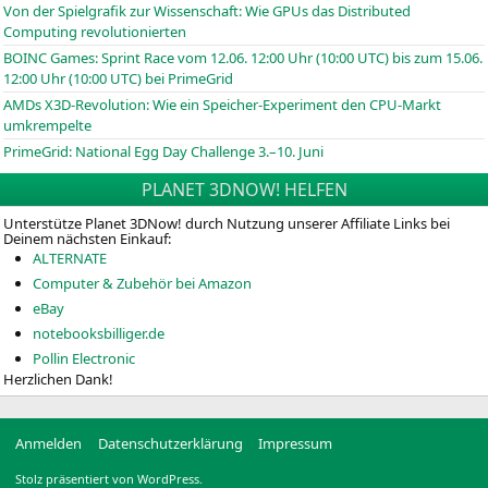
Von der Spielgrafik zur Wissenschaft: Wie GPUs das Distributed
Computing revolutionierten
BOINC
Games: Sprint Race vom 12.06. 12:00 Uhr (10:00
UTC
) bis zum 15.06.
12:00 Uhr (10:00
UTC
) bei PrimeGrid
AMDs X3D-Revolution: Wie ein Speicher-Experiment den CPU-Markt
umkrempelte
PrimeGrid: National Egg Day Challenge 3.–10. Juni
PLANET 3DNOW! HELFEN
Unterstütze Planet 3DNow! durch Nutzung unserer Affiliate Links bei
Deinem nächsten Einkauf:
ALTERNATE
Computer & Zubehör bei Amazon
eBay
notebooksbilliger.de
Pollin Electronic
Herzlichen Dank!
Anmelden
Datenschutzerklärung
Impressum
Stolz präsentiert von WordPress.