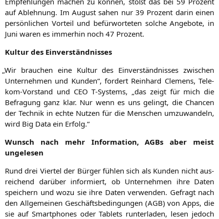
Emp­feh­lun­gen machen zu kön­nen, stößt das bei 59 Pro­zent
auf Ableh­nung. Im August sahen nur 39 Pro­zent dar­in einen
per­sön­li­chen Vor­teil und befür­wor­te­ten sol­che Ange­bo­te, in
Juni waren es immer­hin noch 47 Prozent.
Kul­tur des Einverständnisses
„
Wir brau­chen eine Kul­tur des Ein­ver­ständ­nis­ses zwi­schen
Unter­neh­men und Kun­den“, for­dert Rein­hard Cle­mens, Tele­
kom-Vor­stand und
CEO
T‑Systems, „das zeigt für mich die
Befra­gung ganz klar. Nur wenn es uns gelingt, die Chan­cen
der Tech­nik in ech­te Nut­zen für die Men­schen umzu­wan­deln,
wird Big Data ein Erfolg.“
Wunsch nach mehr Infor­ma­ti­on, AGBs aber meist
ungelesen
Rund drei Vier­tel der Bür­ger füh­len sich als Kun­den nicht aus­
rei­chend dar­über infor­miert, ob Unter­neh­men ihre Daten
spei­chern und wozu sie ihre Daten ver­wen­den. Gefragt nach
den All­ge­mei­nen Geschäfts­be­din­gun­gen (
AGB
) von Apps, die
sie auf Smart­phones oder Tablets run­ter­la­den, lesen jedoch