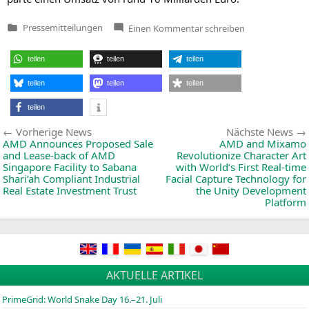
zu
Pressemitteilungen
Einen Kommentar
schreiben
Veröffentlicht
Der
in
Nutzen
entscheidet:
teilen
teilen
teilen
Wie
die
Bevölkerung
teilen
teilen
teilen
die
Analyse
teilen
von
Massendaten
Beitragsnavigation
Vorherige
Vorherige News
Nächste News
bewertet
News:
AMD
Announces Proposed Sale
AMD
and Mixamo
and Lease-back of
AMD
Revolutionize Character Art
Singapore Facility to Sabana
with World’s First Real-time
Shari’ah Compliant Industrial
Facial Capture Technology for
Real Estate Investment Trust
the Unity Development
Platform
AKTUELLE ARTIKEL
PrimeGrid: World Snake Day 16.–21. Juli