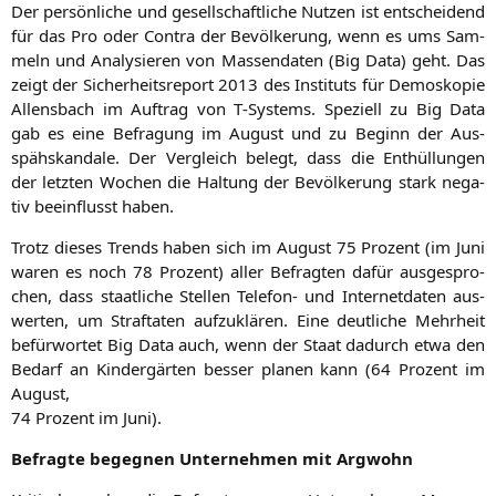
Der per­sön­li­che und gesell­schaft­li­che Nut­zen ist ent­schei­dend
für das Pro oder Con­tra der Bevöl­ke­rung, wenn es ums Sam­
meln und Ana­ly­sie­ren von Mas­sen­da­ten (Big Data) geht. Das
zeigt der Sicher­heits­re­port 2013 des Insti­tuts für Demo­sko­pie
Allens­bach im Auf­trag von T‑Systems. Spe­zi­ell zu Big Data
gab es eine Befra­gung im August und zu Beginn der Aus­
späh­skan­da­le. Der Ver­gleich belegt, dass die Ent­hül­lun­gen
der letz­ten Wochen die Hal­tung der Bevöl­ke­rung stark nega­
tiv beein­flusst haben.
Trotz die­ses Trends haben sich im August 75 Pro­zent (im Juni
waren es noch 78 Pro­zent) aller Befrag­ten dafür aus­ge­spro­
chen, dass staat­li­che Stel­len Tele­fon- und Inter­net­da­ten aus­
wer­ten, um Straf­ta­ten auf­zu­klä­ren. Eine deut­li­che Mehr­heit
befür­wor­tet Big Data auch, wenn der Staat dadurch etwa den
Bedarf an Kin­der­gär­ten bes­ser pla­nen kann (64 Pro­zent im
August,
74 Pro­zent im Juni).
Befrag­te begeg­nen Unter­neh­men mit Argwohn