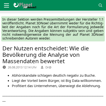
Zum
Inhalt
springen
In die­ser Sek­ti­on wer­den Pres­se­mit­tei­lun­gen der Her­stel­ler 1:1
ver­öf­fent­licht. Pla­net 3DNow! über­nimmt weder für die Rich­tig­
keit der Anga­ben noch für die Art der For­mu­lie­rung jed­we­de
Ver­ant­wor­tung. Die Anga­ben kön­nen sub­jek­tiv sein und geben
nicht not­wen­di­ger­wei­se die Mei­nung der auf Pla­net 3DNow!
schrei­ben­den Autoren wieder.
Der Nutzen entscheidet: Wie die
Bevölkerung die Analyse von
Massendaten bewertet
Verfasst
26.08.2013 12:14 Uhr
Dr@
von
Abhör­skan­da­le schla­gen deut­lich nega­tiv zu Buche.
Liegt der Vor­teil beim Bür­ger, ist Big Data willkommen.
Pro­fi­tiert das Unter­neh­men, über­wiegt die Ablehnung.
_____________________________________________________________
__