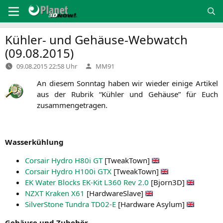
Zum
Inhalt
springen
Kühler- und Gehäuse-Webwatch
(09.08.2015)
Verfasst
09.08.2015 22:58 Uhr
MM91
von
An die­sem Sonn­tag haben wir wie­der eini­ge Arti­kel
aus der Rubrik “Küh­ler und Gehäu­se” für Euch
zusammengetragen.
Was­ser­küh­lung
Cor­sair Hydro H80i
GT
[Tweak­Town]
Cor­sair Hydro H100i
GTX
[Tweak­Town]
EK
Water Blocks EK-Kit
L360
Rev 2.0
[Bjorn3D]
NZXT
Kra­ken
X61
[Hard­wareS­lave]
Sil­ver­Stone Tun­dra
TD02
‑E
[Hard­ware Asylum]
Gehäu­se und Zubehör