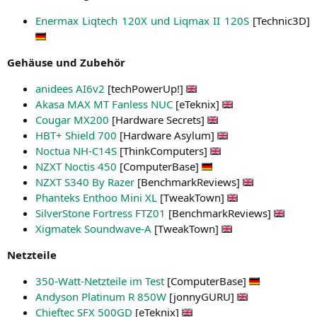
Ener­max Liq­tech
120X
und Liq­max
II
120S
[Technic3D]
Gehäu­se und Zubehör
ani­de­es AI6v2
[tech­Power­Up!]
Aka­sa
MAX
MT
Fan­less
NUC
[eTe­knix]
Cou­gar
MX200
[Hard­ware Secrets]
HBT
+ Shield 700
[Hard­ware Asylum]
Noc­tua
NH-C14S
[Think­Com­pu­ters]
NZXT
Noc­tis 450
[Com­pu­ter­Ba­se]
NZXT
S340
By Razer
[Bench­markRe­views]
Phan­teks Enthoo Mini
XL
[Tweak­Town]
Sil­ver­Stone Fort­ress
FTZ01
[Bench­markRe­views]
Xig­ma­tek Soundwave‑A
[Tweak­Town]
Netz­tei­le
350-Watt-Netz­tei­le im Test
[Com­pu­ter­Ba­se]
Andy­son Pla­ti­num R
850W
[jon­ny­GU­RU]
Chief­tec
SFX
500GD
[eTe­knix]