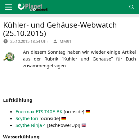
Zum
Inhalt
springen
Kühler- und Gehäuse-Webwatch
(25.10.2015)
Verfasst
25.10.2015 18:54 Uhr
MM91
von
An die­sem Sonn­tag haben wir wie­der eini­ge Arti­kel
aus der Rubrik “Küh­ler und Gehäu­se” für Euch
zusammengetragen.
Luft­küh­lung
Ener­max
ETS-T40F-BK
[ocin­si­de]
Scy­the Iori
[ocin­si­de]
Scy­the Nin­ja 4
[tech­Power­Up!]
Was­ser­küh­lung