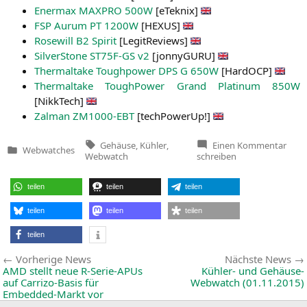
Ener­max
MAXPRO
500W
[eTe­knix]
FSP
Aurum
PT
1200W
[
HEXUS
]
Rose­will
B2
Spi­rit
[Legit­Re­views]
Sil­ver­Stone
ST75F-GS
v2
[jon­ny­GU­RU]
Ther­mal­ta­ke Tough­power
DPS
G
650W
[Har­dOCP]
Ther­mal­ta­ke Tough­Power Grand Pla­ti­num
850W
[NikkTech]
Zal­man
ZM1000-EBT
[tech­Power­Up!]
Tags:
zu
Gehäuse
,
Kühler
,
Einen Kommentar
Webwatches
Kühle
Veröffentlicht
Webwatch
schreiben
und
in
Gehä
Web
teilen
teilen
teilen
(25.1
teilen
teilen
teilen
teilen
Beitragsnavigation
Vorherige
Vorherige News
Nächste News
News:
AMD
stellt neue R‑Serie-APUs
Kühler- und Gehäuse-
auf Carrizo-Basis für
Webwatch (01.11.2015)
Embedded-Markt vor