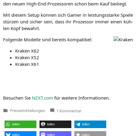
den neu­en High-End-Pro­zes­so­ren schon beim Kauf beiliegt.
Mit die­sem Set­up kön­nen sich Gamer in leis­tungs­star­ke Spie­le
stür­zen und sicher sein, dass ihr Pro­zes­sor immer einen küh­
len Kopf bewahrt.
Fol­gen­de Model­le sind bereits kompatibel:
Kra­ken
X62
Kra­ken
X52
Kra­ken
X61
Besu­chen Sie
NZXT
.com
für wei­te­re Informationen.
zu
Pressemitteilungen
1 Kommentar
Veröffentlicht
AMD
in
Threadripper:
NZXT
teilen
teilen
teilen
Kraken
X62
,
X52
teilen
teilen
teilen