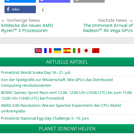
und
X61
teilen
bereits
kompatibel
Beitragsnavigation
Vorherige
Vorherige News
Nächste News
News:
Entdecke die neuen
AMD
The Imminent Arrival of
Ryzen™ 3 Prozessoren
Radeon™
RX
Vega GPUs
AKTUELLE ARTIKEL
PrimeGrid: World Snake Day 16.–21. Juli
Von der Spielgrafik zur Wissenschaft: Wie GPUs das Distributed
Computing revolutionierten
BOINC
Games: Sprint Race vom 12.06. 12:00 Uhr (10:00
UTC
) bis zum 15.06.
12:00 Uhr (10:00
UTC
) bei PrimeGrid
AMDs X3D-Revolution: Wie ein Speicher-Experiment den CPU-Markt
umkrempelte
PrimeGrid: National Egg Day Challenge 3.–10. Juni
PLANET 3DNOW! HELFEN