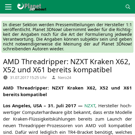
Zum
Inhalt
springen
In die­ser Sek­ti­on wer­den Pres­se­mit­tei­lun­gen der Her­stel­ler 1:1
ver­öf­fent­licht. Pla­net 3DNow! über­nimmt weder für die Rich­tig­
keit der Anga­ben noch für die Art der For­mu­lie­rung jed­we­de
Ver­ant­wor­tung. Die Anga­ben kön­nen sub­jek­tiv sein und geben
nicht not­wen­di­ger­wei­se die Mei­nung der auf Pla­net 3DNow!
schrei­ben­den Autoren wieder.
AMD
Threadripper:
NZXT
Kraken
X62
,
X52
und
X61
bereits kompatibel
Verfasst
31.07.2017 15:25 Uhr
Nero24
von
AMD
Thre­ad­rip­per:
NZXT
Kra­ken
X62
,
X52
und
X61
bereits kompatibel
Los Ange­les,
USA
– 31. Juli 2017 —
NZXT
, Her­stel­ler hoch­
wer­ti­ger Com­pu­ter­hard­ware gibt bekannt, dass ers­te Model­le
der Kra­ken-Flüs­sig­keits­küh­lun­gen bereits zum Launch der
neu­en Thre­ad­rip­per-Pro­zes­so­ren von
AMD
voll kom­pa­ti­bel
sind. Dafür wird ledig­lich ein TR4-Bra­cket benö­tigt, wel­ches