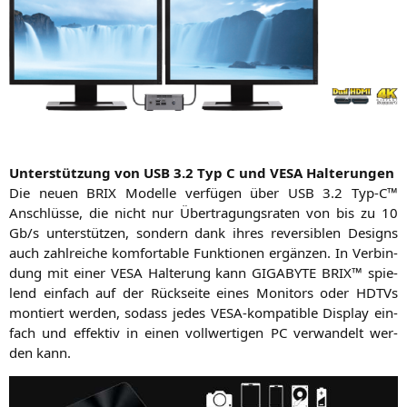
Unter­stüt­zung von
USB
3.2 Typ C und
VESA
Halterungen
Die neu­en
BRIX
Model­le ver­fü­gen über
USB
3.2 Typ‑C™
Anschlüs­se, die nicht nur Über­tra­gungs­ra­ten von bis zu 10
Gb/s unter­stüt­zen, son­dern dank ihres rever­si­blen Designs
auch zahl­rei­che kom­for­ta­ble Funk­tio­nen ergän­zen. In Ver­bin­
dung mit einer
VESA
Hal­te­rung kann
GIGABYTE
BRIX
™ spie­
lend ein­fach auf der Rück­sei­te eines Moni­tors oder HDTVs
mon­tiert wer­den, sodass jedes VESA-kom­pa­ti­ble Dis­play ein­
fach und effek­tiv in einen voll­wer­ti­gen
PC
ver­wan­delt wer­
den kann.