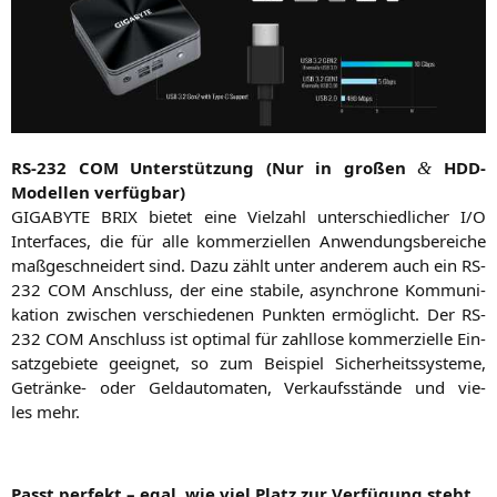
RS-232
COM
Unter­stüt­zung (Nur in gro­ßen
HDD-
&
Model­len verfügbar)
GIGABYTE
BRIX
bie­tet eine Viel­zahl unter­schied­li­cher I/O
Inter­faces, die für alle kom­mer­zi­el­len Anwen­dungs­be­rei­che
maß­ge­schnei­dert sind. Dazu zählt unter ande­rem auch ein
RS-
232
COM
Anschluss, der eine sta­bi­le, asyn­chro­ne Kom­mu­ni­
ka­ti­on zwi­schen ver­schie­de­nen Punk­ten ermög­licht. Der
RS-
232
COM
Anschluss ist opti­mal für zahl­lo­se kom­mer­zi­el­le Ein­
satz­ge­bie­te geeig­net, so zum Bei­spiel Sicher­heits­sys­te­me,
Geträn­ke- oder Geld­au­to­ma­ten, Ver­kaufs­stän­de und vie­
les mehr.
Passt per­fekt – egal, wie viel Platz zur Ver­fü­gung steht