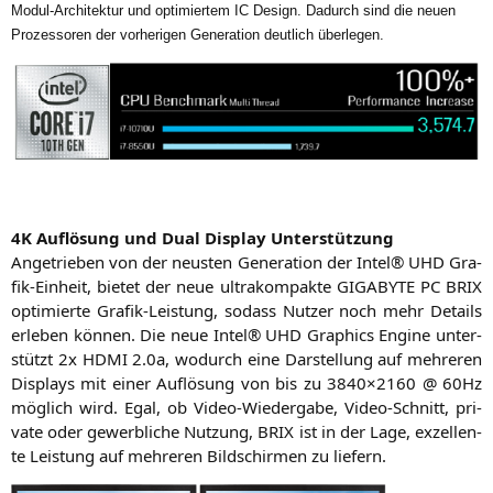
Modul-Archi­tek­tur und opti­mier­tem
IC
Design. Dadurch sind die neu­en
Pro­zes­so­ren der vor­he­ri­gen Gene­ra­ti­on deut­lich überlegen.
4K
Auf­lö­sung und Dual Dis­play Unterstützung
Ange­trie­ben von der neus­ten Gene­ra­ti­on der Intel®
UHD
Gra­
fik-Ein­heit, bie­tet der neue ultra­kom­pak­te
GIGABYTE
PC
BRIX
opti­mier­te Gra­fik-Leis­tung, sodass Nut­zer noch mehr Details
erle­ben kön­nen. Die neue Intel®
UHD
Gra­phics Engi­ne unter­
stützt 2x
HDMI
2.0a, wodurch eine Dar­stel­lung auf meh­re­ren
Dis­plays mit einer Auf­lö­sung von bis zu 3840×2160 @ 60Hz
mög­lich wird. Egal, ob Video-Wie­der­ga­be, Video-Schnitt, pri­
va­te oder gewerb­li­che Nut­zung,
BRIX
ist in der Lage, exzel­len­
te Leis­tung auf meh­re­ren Bild­schir­men zu liefern.