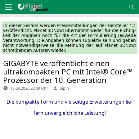
Zum
Inhalt
springen
In die­ser Sek­ti­on wer­den Pres­se­mit­tei­lun­gen der Her­stel­ler 1:1
ver­öf­fent­licht. Pla­net 3DNow! über­nimmt weder für die Rich­tig­
keit der Anga­ben noch für die Art der For­mu­lie­rung jed­we­de
Ver­ant­wor­tung. Die Anga­ben kön­nen sub­jek­tiv sein und geben
nicht not­wen­di­ger­wei­se die Mei­nung der auf Pla­net 3DNow!
schrei­ben­den Autoren wieder.
GIGABYTE
veröffentlicht einen
ultrakompakten
PC
mit Intel® Core™
Prozessor der 10. Generation
Verfasst
15.08.2020 23:09 Uhr
pipin
von
Die kom­pak­te Form und viel­sei­ti­ge Erwei­te­run­gen lie­
fern unver­gleich­li­che Leistung!