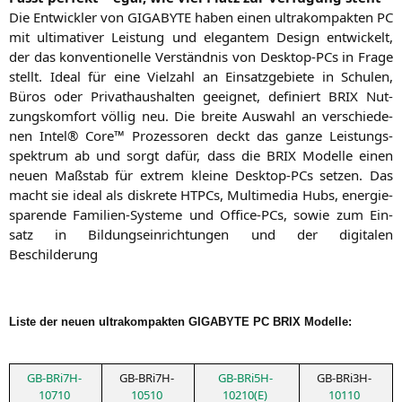
Die Ent­wick­ler von
GIGABYTE
haben einen ultra­kom­pak­ten
PC
mit ulti­ma­ti­ver Leis­tung und ele­gan­tem Design ent­wi­ckelt,
der das kon­ven­tio­nel­le Ver­ständ­nis von Desk­top-PCs in Fra­ge
stellt. Ide­al für eine Viel­zahl an Ein­satz­ge­bie­te in Schu­len,
Büros oder Pri­vat­haus­hal­ten geeig­net, defi­niert
BRIX
Nut­
zungs­kom­fort völ­lig neu. Die brei­te Aus­wahl an ver­schie­de­
nen Intel® Core™ Pro­zes­so­ren deckt das gan­ze Leis­tungs­
spek­trum ab und sorgt dafür, dass die
BRIX
Model­le einen
neu­en Maß­stab für extrem klei­ne Desk­top-PCs set­zen. Das
macht sie ide­al als dis­kre­te HTPCs, Mul­ti­me­dia Hubs, ener­gie­
spa­ren­de Fami­li­en-Sys­te­me und Office-PCs, sowie zum Ein­
satz in Bil­dungs­ein­rich­tun­gen und der digi­ta­len
Beschilderung
Lis­te der neu­en ultra­kom­pak­ten
GIGABYTE
PC
BRIX
Modelle:
GB-BRi7H-
GB-BRi7H-
GB-BRi5H-
GB-BRi3H-
10710
10510
10210(E)
10110