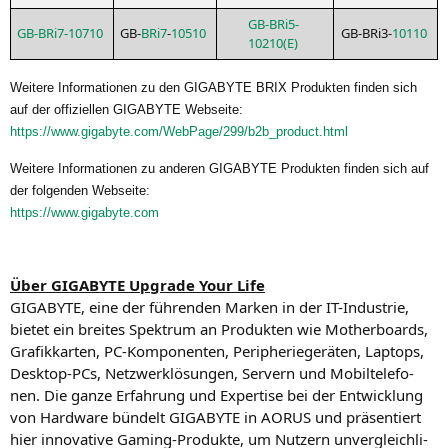
GB-BRi5-
GB-BRi7-10710
GB-
BRi7
-
10510
GB-BRi3-
10110
10210(E)
Wei­te­re Infor­ma­tio­nen zu den
GIGABYTE
BRIX
Pro­duk­ten fin­den sich
auf der offi­zi­el­len
GIGABYTE
Webseite:
https://www.gigabyte.com/WebPage/299/b2b_product.html
Wei­te­re Infor­ma­tio­nen zu ande­ren
GIGABYTE
Pro­duk­ten fin­den sich auf
der fol­gen­den Webseite:
https://www.gigabyte.com
Über
GIGABYTE
Upgrade Your Life
GIGABYTE
, eine der füh­ren­den Mar­ken in der IT-Indus­trie,
bie­tet ein brei­tes Spek­trum an Pro­duk­ten wie Mother­boards,
Gra­fik­kar­ten, PC-Kom­po­nen­ten, Peri­phe­rie­ge­rä­ten, Lap­tops,
Desk­top-PCs, Netz­werk­lö­sun­gen, Ser­vern und Mobil­te­le­fo­
nen. Die gan­ze Erfah­rung und Exper­ti­se bei der Ent­wick­lung
von Hard­ware bün­delt
GIGABYTE
in
AORUS
und prä­sen­tiert
hier inno­va­ti­ve Gam­ing-Pro­duk­te, um Nut­zern unver­gleich­li­