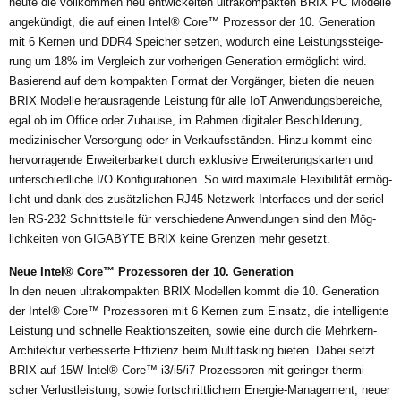
heu­te die voll­kom­men neu ent­wi­ckel­ten ultra­kom­pak­ten
BRIX
PC
Model­le
ange­kün­digt, die auf einen Intel® Core™ Pro­zes­sor der 10. Gene­ra­ti­on
mit 6 Ker­nen und
DDR4
Spei­cher set­zen, wodurch eine Leis­tungs­stei­ge­
rung um 18% im Ver­gleich zur vor­he­ri­gen Gene­ra­ti­on ermög­licht wird.
Basie­rend auf dem kom­pak­ten For­mat der Vor­gän­ger, bie­ten die neu­en
BRIX
Model­le her­aus­ra­gen­de Leis­tung für alle IoT Anwen­dungs­be­rei­che,
egal ob im Office oder Zuhau­se, im Rah­men digi­ta­ler Beschil­de­rung,
medi­zi­ni­scher Ver­sor­gung oder in Ver­kaufs­stän­den. Hin­zu kommt eine
her­vor­ra­gen­de Erwei­ter­bar­keit durch exklu­si­ve Erwei­te­rungs­kar­ten und
unter­schied­li­che I/O Kon­fi­gu­ra­tio­nen. So wird maxi­ma­le Fle­xi­bi­li­tät ermög­
licht und dank des zusätz­li­chen
RJ45
Netz­werk-Inter­faces und der seri­el­
len
RS-232
Schnitt­stel­le für ver­schie­de­ne Anwen­dun­gen sind den Mög­
lich­kei­ten von
GIGABYTE
BRIX
kei­ne Gren­zen mehr gesetzt.
Neue Intel® Core™ Pro­zes­so­ren der 10. Generation
In den neu­en ultra­kom­pak­ten
BRIX
Model­len kommt die 10. Gene­ra­ti­on
der Intel® Core™ Pro­zes­so­ren mit 6 Ker­nen zum Ein­satz, die intel­li­gen­te
Leis­tung und schnel­le Reak­ti­ons­zei­ten, sowie eine durch die Mehr­kern-
Archi­tek­tur ver­bes­ser­te Effi­zi­enz beim Mul­ti­tas­king bie­ten. Dabei setzt
BRIX
auf
15W
Intel® Core™ i3/i5/i7 Pro­zes­so­ren mit gerin­ger ther­mi­
scher Ver­lust­leis­tung, sowie fort­schritt­li­chem Ener­gie-Manage­ment, neu­er