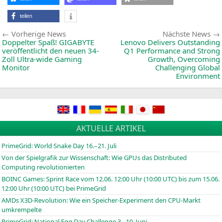
Co
Pro
teilen
der
10.
Beitragsnavigation
Vorherige
Gen
Vorherige News
Nächste News
News:
Doppelter Spaß!
GIGABYTE
Lenovo Delivers Outstanding
veröffentlicht den neuen 34-
Q1
Performance and Strong
Zoll Ultra-wide Gaming
Growth, Overcoming
Monitor
Challenging Global
Environment
AKTUELLE ARTIKEL
PrimeGrid: World Snake Day 16.–21. Juli
Von der Spielgrafik zur Wissenschaft: Wie GPUs das Distributed
Computing revolutionierten
BOINC
Games: Sprint Race vom 12.06. 12:00 Uhr (10:00
UTC
) bis zum 15.06.
12:00 Uhr (10:00
UTC
) bei PrimeGrid
AMDs X3D-Revolution: Wie ein Speicher-Experiment den CPU-Markt
umkrempelte
PrimeGrid: National Egg Day Challenge 3.–10. Juni