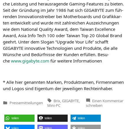
che Leis­tung und her­aus­ra­gen­de Gam­ing-Fea­tures zu bie­ten.
Seit der Grün­dung im Jahr 1986 hat sich
GIGABYTE
zum füh­
ren­den Inno­va­ti­ons­trei­ber bei Mother­boards und Gra­fik­kar­
ten ent­wi­ckelt und wur­de mit zahl­rei­chen Aus­zeich­nun­gen
wie dem Natio­nal Qua­li­ty Award, dem Tai­wan Excel­lence
Award, Asia Info Tech 100 oder Tai­wan Top 20 Glo­bal Brand
geehrt. Unter dem Slo­gan “Upgrade Your Life” schafft
GIGABYTE
inno­va­ti­ve Tech­no­lo­gien und Pro­duk­te, die alle
Wün­sche und Bedürf­nis­se der Kun­den erfül­len. Besu­
che
www.gigabyte.com
für wei­te­re Informationen
* Alle hier genann­ten Mar­ken, Pro­dukt­na­men, Fir­men­na­men
und Logos sind Eigen­tum der jewei­li­gen Rechteinhaber.
Tags:
zu
Brix
,
GIGABYTE
,
Einen Kommentar
Pressemitteilungen
GI
Veröffentlicht
Mini-PC
schreiben
ver
in
ein
ult
teilen
teilen
teilen
PC
mit
Int
teilen
teilen
teilen