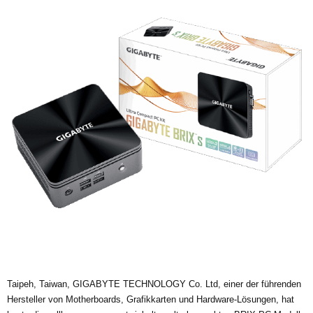
Tai­peh, Tai­wan,
GIGABYTE
TECHNOLOGY
Co. Ltd, einer der füh­ren­den
Her­stel­ler von Mother­boards, Gra­fik­kar­ten und Hard­ware-Lösun­gen, hat