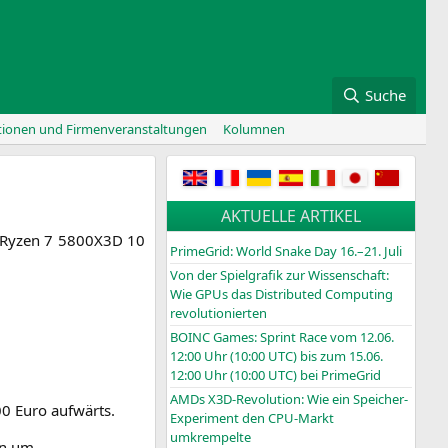
Suche
tionen und Firmenveranstaltungen
Kolumnen
AKTUELLE ARTIKEL
Ryzen 7
5800X3D
10
PrimeGrid: World Snake Day 16.–21. Juli
Von der Spielgrafik zur Wissenschaft:
Wie GPUs das Distributed Computing
revolutionierten
BOINC
Games: Sprint Race vom 12.06.
12:00 Uhr (10:00
UTC
) bis zum 15.06.
12:00 Uhr (10:00
UTC
) bei PrimeGrid
AMDs X3D-Revolution: Wie ein Speicher-
0 Euro aufwärts.
Experiment den CPU-Markt
umkrempelte
­on um