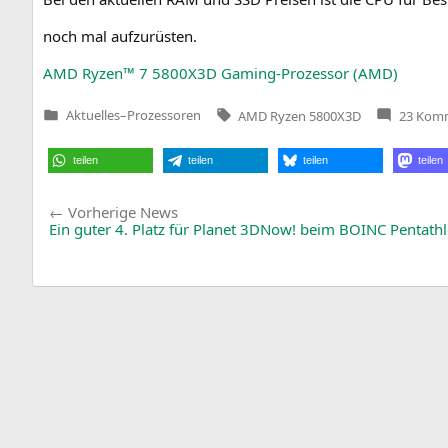
noch mal aufzurüsten.
AMD
Ryzen™ 7
5800X3D
Gam­ing-Pro­zes­sor (
AMD
)
Tags:
Aktuelles
–
Prozessoren
AMD Ryzen 5800X3D
23 Kom
Veröffentlicht
in
teilen
teilen
teilen
teilen
Beitragsnavigation
Vorherige
Vorherige News
News:
Ein guter 4. Platz für Planet 3DNow! beim
BOINC
Pentath