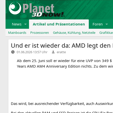
Zum
Inhalt
springen
News
Artikel und Präsentationen
Foren
Mainboards
Prozessoren
Gehäuse, Kühlung, Netzteile
Grafikka
Und er ist wieder da:
AMD
legt den
Verfasst
01.06.2026 13:57 Uhr
eratte
von
Ab dem 25. Juni soll er wie­der für eine
UVP
von 349 $ ve
Years
AMD
AM4
Anni­ver­sa­ry Edi­ti­on nichts. Zu dem 
Das wird, bei aus­rei­chen­der Ver­füg­bar­keit, auch Aus­wir­
Bei den aktu­el­len
RAM
und
SSD
Prei­sen ist die
CPU
für Besi