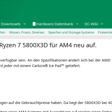
Downloads
Hardware-Datenbank
DC-Wiki
rten
Wissen, Praxis, Diverses
Speicher und Storage-Systeme
Präsenta
 Ryzen 7
5800X3D
für
AM4
neu auf.
r­füg­bar sein. An den Spe­zi­fi­ka­tio­nen ändert sich bei der
AMD
wird jeder mit einem Car­bice® Ice Pad™ geliefert.
kun­gen auf die Gebraucht­prei­se haben. Da liegt der
5800X3D
bei 40
t­zer eines
AM4
Sys­tems mit Aus­rich­tung auf spie­len einen Opti