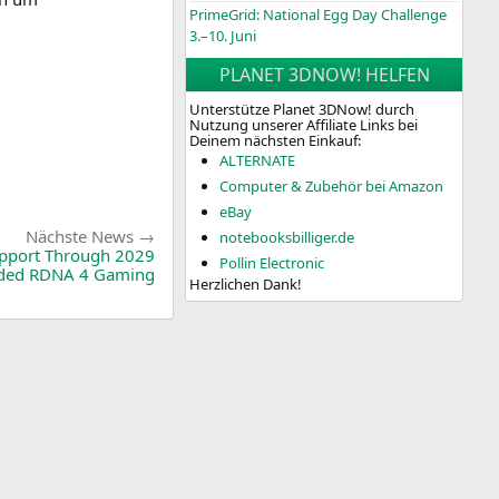
PrimeGrid: National Egg Day Challenge
3.–10. Juni
PLANET 3DNOW! HELFEN
Unterstütze Planet 3DNow! durch
Nutzung unserer Affiliate Links bei
Deinem nächsten Einkauf:
ALTERNATE
Computer & Zubehör bei Amazon
eBay
Nächste
Nächste News
notebooksbilliger.de
News:
pport Through 2029
Pollin Electronic
nded
RDNA
4 Gaming
Herzlichen Dank!