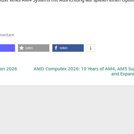
zu
mentare
Und
er
ist
teilen
teilen
wieder
da:
AMD
legt
den
lon 2026
AMD
Computex 2026: 10 Years of
AM4
,
AM5
Su
Ryzen
and Expa
7
5800X3D
für
AM4
neu auf.