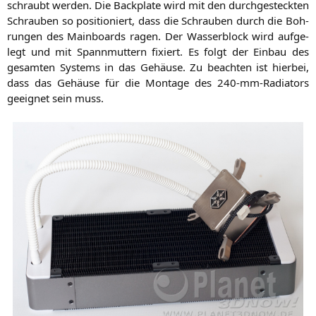
schraubt wer­den. Die Back­p­la­te wird mit den durch­ge­steck­ten
Schrau­ben so posi­tio­niert, dass die Schrau­ben durch die Boh­
run­gen des Main­boards ragen. Der Was­ser­block wird auf­ge­
legt und mit Spann­mut­tern fixiert. Es folgt der Ein­bau des
gesam­ten Sys­tems in das Gehäu­se. Zu beach­ten ist hier­bei,
dass das Gehäu­se für die Mon­ta­ge des 240-mm-Radia­tors
geeig­net sein muss.