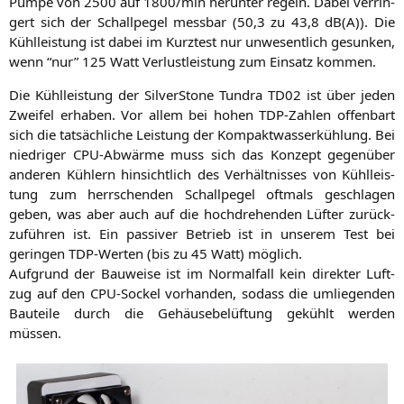
Pum­pe von 2500 auf 1800/min her­un­ter regeln. Dabei ver­rin­
gert sich der Schall­pe­gel mess­bar (50,3 zu 43,8 dB(A)). Die
Kühl­leis­tung ist dabei im Kurz­test nur unwe­sent­lich gesun­ken,
wenn “nur” 125 Watt Ver­lust­leis­tung zum Ein­satz kommen.
Die Kühl­leis­tung der Sil­ver­Stone Tun­dra
TD02
ist über jeden
Zwei­fel erha­ben. Vor allem bei hohen TDP-Zah­len offen­bart
sich die tat­säch­li­che Leis­tung der Kom­pakt­was­ser­küh­lung. Bei
nied­ri­ger CPU-Abwär­me muss sich das Kon­zept gegen­über
ande­ren Küh­lern hin­sicht­lich des Ver­hält­nis­ses von Kühl­leis­
tung zum herr­schen­den Schall­pe­gel oft­mals geschla­gen
geben, was aber auch auf die hoch­dre­hen­den Lüf­ter zurück­
zu­füh­ren ist. Ein pas­si­ver Betrieb ist in unse­rem Test bei
gerin­gen TDP-Wer­ten (bis zu 45 Watt) möglich.
Auf­grund der Bau­wei­se ist im Nor­mal­fall kein direk­ter Luft­
zug auf den CPU-Sockel vor­han­den, sodass die umlie­gen­den
Bau­tei­le durch die Gehäu­se­be­lüf­tung gekühlt wer­den
müssen.