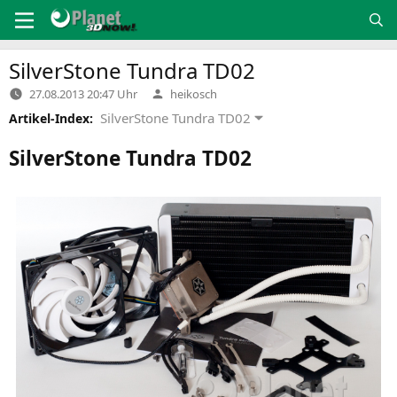
Zum
Inhalt
springen
SilverStone Tundra
TD02
Verfasst
27.08.2013 20:47 Uhr
heikosch
von
SilverStone Tundra TD02
Artikel-Index:
SilverStone Tundra
TD02