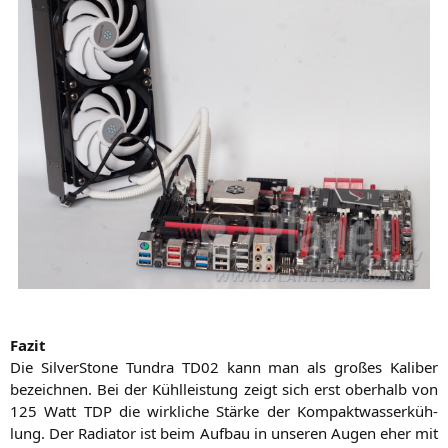
Fazit
Die Sil­ver­Stone Tun­dra
TD02
kann man als gro­ßes Kali­ber
bezeich­nen. Bei der Kühl­leis­tung zeigt sich erst ober­halb von
125 Watt
TDP
die wirk­li­che Stär­ke der Kom­pakt­was­ser­küh­
lung. Der Radia­tor ist beim Auf­bau in unse­ren Augen eher mit