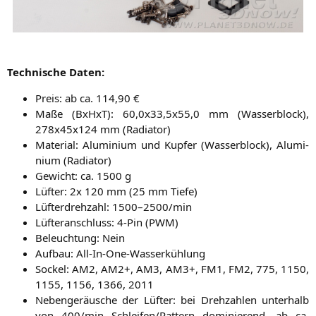
Tech­ni­sche Daten:
Preis: ab ca. 114,90 €
Maße (BxHxT): 60,0x33,5x55,0 mm (Was­ser­block),
278x45x124 mm (Radia­tor)
Mate­ri­al: Alu­mi­ni­um und Kup­fer (Was­ser­block), Alu­mi­
ni­um (Radia­tor)
Gewicht: ca. 1500 g
Lüf­ter: 2x 120 mm (25 mm Tiefe)
Lüf­ter­dreh­zahl: 1500–2500/min
Lüf­ter­an­schluss: 4‑Pin (
PWM
)
Beleuch­tung: Nein
Auf­bau: All-In-One-Wasserkühlung
Sockel:
AM2
,
AM2
+,
AM3
,
AM3
+,
FM1
,
FM2
, 775, 1150,
1155, 1156, 1366, 2011
Neben­ge­räu­sche der Lüf­ter: bei Dreh­zah­len unter­halb
von 400/min Schleifen/Rattern domi­nie­rend, ab ca.