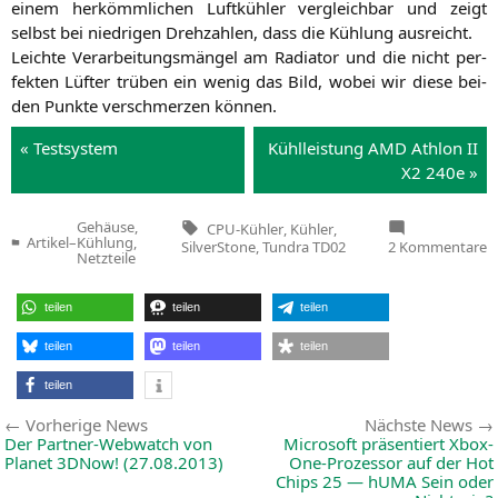
einem her­kömm­li­chen Luft­küh­ler ver­gleich­bar und zeigt
selbst bei nied­ri­gen Dreh­zah­len, dass die Küh­lung ausreicht.
Leich­te Ver­ar­bei­tungs­män­gel am Radia­tor und die nicht per­
fek­ten Lüf­ter trü­ben ein wenig das Bild, wobei wir die­se bei­
den Punk­te ver­schmer­zen können.
« Test­sys­tem
Kühl­leis­tung
AMD
Ath­lon
II
X2
240e »
Tags:
Gehäuse,
CPU-Kühler
,
Kühler
,
Artikel
–
Kühlung,
z
SilverStone
,
Tundra TD02
2 Kommentare
Veröffentlicht
Netzteile
S
in
T
T
teilen
teilen
teilen
teilen
teilen
teilen
teilen
Beitragsnavigation
Vorherige
Vorherige News
Nächste News
News:
Der Partner-Webwatch von
Microsoft präsentiert Xbox-
Planet 3DNow! (27.08.2013)
One-Prozessor auf der Hot
Chips 25 — hUMA Sein oder