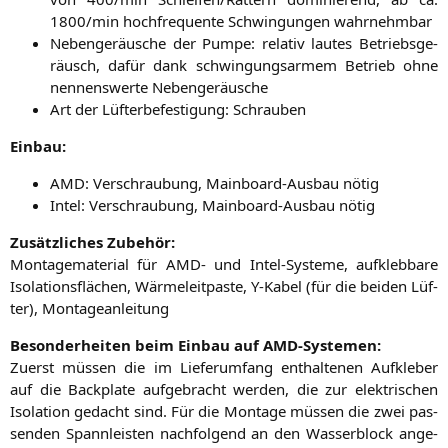
1800/min hoch­fre­quen­te Schwin­gun­gen wahrnehmbar
Neben­ge­räu­sche der Pum­pe: rela­tiv lau­tes Betriebs­ge­
räusch, dafür dank schwin­gungs­ar­mem Betrieb ohne
nen­nens­wer­te Nebengeräusche
Art der Lüf­ter­be­fes­ti­gung: Schrauben
Ein­bau:
AMD
: Ver­schrau­bung, Main­board-Aus­bau nötig
Intel: Ver­schrau­bung, Main­board-Aus­bau nötig
Zusätz­li­ches Zubehör:
Mon­ta­ge­ma­te­ri­al für
AMD-
und Intel-Sys­te­me, auf­kleb­ba­re
Iso­la­ti­ons­flä­chen, Wär­me­leit­pas­te, Y‑Kabel (für die bei­den Lüf­
ter), Montageanleitung
Beson­der­hei­ten beim Ein­bau auf AMD-Systemen:
Zuerst müs­sen die im Lie­fer­um­fang ent­hal­te­nen Auf­kle­ber
auf die Back­p­la­te auf­ge­bracht wer­den, die zur elek­tri­schen
Iso­la­ti­on gedacht sind. Für die Mon­ta­ge müs­sen die zwei pas­
sen­den Spann­leis­ten nach­fol­gend an den Was­ser­block ange­