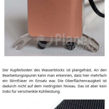
Der Kup­fer­bo­den des Was­ser­blocks ist plan­ge­fräst. An den
Bear­bei­tungs­spu­ren kann man erken­nen, dass hier mehr­fach
ein Stirn­frä­ser im Ein­satz war. Die Ober­flä­chen­rau­ig­keit ist
dadurch nicht auf dem nied­rigs­ten Niveau. Das ist aber kein
Indiz für ver­schenk­te Kühlleistung.