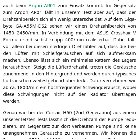
auch beim
Argon
AR01
zum Ein­satz kommt. Im Gegen­satz
zum Argon
AR01
fällt in unse­rem Test aber auf, dass der
Dreh­zahl­be­reich sich ein wenig unter­schei­det. Auf dem Giga­
byte
GA-A55M-DS2
sehen wir einen Dreh­zahl­be­reich von
1450–2450/min. In Ver­bin­dung mit dem
ASUS
Cross­hair V
For­mu­la sind selbst knapp 400/min rea­li­sier­bar. Dabei fällt
vor allem bei die­sen nied­ri­gen Dreh­zah­len auf, dass die bei­
den Lüf­ter mit Schleif­ge­räu­schen auf sich auf­merk­sam
machen. Eben­so lässt sich ein mini­ma­les Rat­tern des Lagers
her­aus­hö­ren. Steigt die Lüf­ter­dreh­zahl, tre­ten die Geräu­sche
zuneh­mend in den Hin­ter­grund und wer­den durch typi­sches
Luft­rau­schen wei­test­ge­hend über­deckt. Dafür ver­neh­men wir
ab ca. 1800/min ein hoch­fre­quen­tes Schwing­ge­räusch, wobei
die­se Schwin­gun­gen nicht auf den Radia­tor über­tra­gen
werden.
Genau wie bei der Cor­sair
H60
(2nd Gene­ra­ti­on) aus einem
unse­rer letz­ten Tests lässt sich die Dreh­zahl der Pum­pe redu­
zie­ren. Im Gegen­satz zur dort ver­bau­ten Pum­pe sind kei­ne
unan­ge­neh­men Geräu­sche zu ver­neh­men. Wir kön­nen die