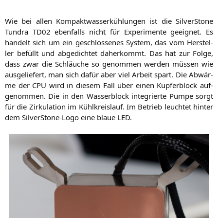
Wie bei allen Kom­pakt­was­ser­küh­lun­gen ist die Sil­ver­Stone
Tun­dra
TD02
eben­falls nicht für Expe­ri­men­te geeig­net. Es
han­delt sich um ein geschlos­se­nes Sys­tem, das vom Her­stel­
ler befüllt und abge­dich­tet daher­kommt. Das hat zur Fol­ge,
dass zwar die Schläu­che so genom­men wer­den müs­sen wie
aus­ge­lie­fert, man sich dafür aber viel Arbeit spart. Die Abwär­
me der
CPU
wird in die­sem Fall über einen Kup­fer­block auf­
ge­nom­men. Die in den Was­ser­block inte­grier­te Pum­pe sorgt
für die Zir­ku­la­ti­on im Kühl­kreis­lauf. Im Betrieb leuch­tet hin­ter
dem Sil­ver­Stone-Logo eine blaue
LED
.