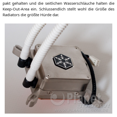
pakt gehal­ten und die seit­li­chen Was­ser­schläu­che hal­ten die
Keep-Out-Area ein. Schluss­end­lich stellt wohl die Grö­ße des
Radia­tors die größ­te Hür­de dar.