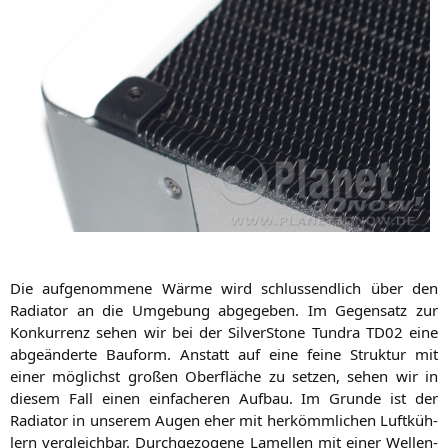
Die auf­ge­nom­me­ne Wär­me wird schluss­end­lich über den
Radia­tor an die Umge­bung abge­ge­ben. Im Gegen­satz zur
Kon­kur­renz sehen wir bei der Sil­ver­Stone Tun­dra
TD02
eine
abge­än­der­te Bau­form. Anstatt auf eine fei­ne Struk­tur mit
einer mög­lichst gro­ßen Ober­flä­che zu set­zen, sehen wir in
die­sem Fall einen ein­fa­che­ren Auf­bau. Im Grun­de ist der
Radia­tor in unse­rem Augen eher mit her­kömm­li­chen Luft­küh­
lern ver­gleich­bar. Durch­ge­zo­ge­ne Lamel­len mit einer Wel­len­