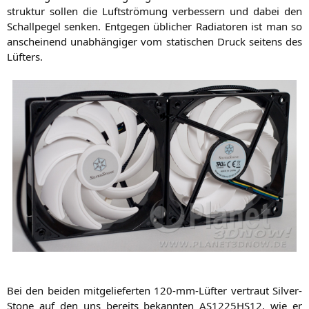
struk­tur sol­len die Luft­strö­mung ver­bes­sern und dabei den
Schall­pe­gel sen­ken. Ent­ge­gen übli­cher Radia­to­ren ist man so
anschei­nend unab­hän­gi­ger vom sta­ti­schen Druck sei­tens des
Lüfters.
Bei den bei­den mit­ge­lie­fer­ten 120-mm-Lüf­ter ver­traut Sil­ver­
Stone auf den uns bereits bekann­ten
AS1225HS12
, wie er