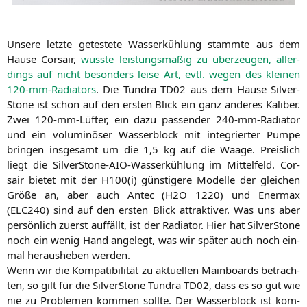
Unse­re letz­te getes­te­te Was­ser­küh­lung stamm­te aus dem
Hau­se Cor­sair,
wuss­te leis­tungs­mä­ßig zu über­zeu­gen, aller­
dings auf nicht beson­ders lei­se Art, evtl. wegen des klei­nen
120-mm-Radia­tors
. Die Tun­dra
TD02
aus dem Hau­se Sil­ver­
Stone ist schon auf den ers­ten Blick ein ganz ande­res Kali­ber.
Zwei 120-mm-Lüf­ter, ein dazu pas­sen­der 240-mm-Radia­tor
und ein volu­mi­nö­ser Was­ser­block mit inte­grier­ter Pum­pe
brin­gen ins­ge­samt um die 1,5 kg auf die Waa­ge. Preis­lich
liegt die Sil­ver­Stone-AIO-Was­ser­küh­lung im Mit­tel­feld. Cor­
sair bie­tet mit der
H100
(i) güns­ti­ge­re Model­le der glei­chen
Grö­ße an, aber auch Antec (
H2O
1220) und Ener­max
(
ELC240
) sind auf den ers­ten Blick attrak­ti­ver. Was uns aber
per­sön­lich zuerst auf­fällt, ist der Radia­tor. Hier hat Sil­ver­Stone
noch ein wenig Hand ange­legt, was wir spä­ter auch noch ein­
mal her­aus­he­ben werden.
Wenn wir die Kom­pa­ti­bi­li­tät zu aktu­el­len Main­boards betrach­
ten, so gilt für die Sil­ver­Stone Tun­dra
TD02
, dass es so gut wie
nie zu Pro­ble­men kom­men soll­te. Der Was­ser­block ist kom­