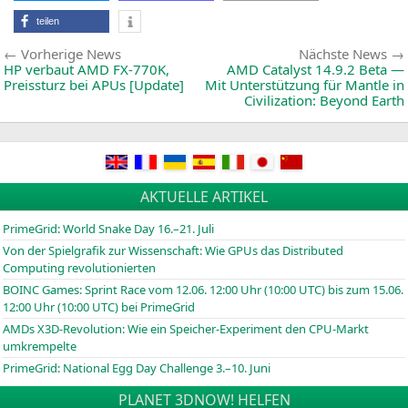
mitmachen!
teilen
Beitragsnavigation
Vorherige
Vorherige News
Nächste News
News:
HP
verbaut
AMD
FX-770K
,
AMD
Catalyst 14.9.2 Beta —
Preissturz bei APUs [Update]
Mit Unterstützung für Mantle in
Civilization: Beyond Earth
AKTUELLE ARTIKEL
PrimeGrid: World Snake Day 16.–21. Juli
Von der Spielgrafik zur Wissenschaft: Wie GPUs das Distributed
Computing revolutionierten
BOINC
Games: Sprint Race vom 12.06. 12:00 Uhr (10:00
UTC
) bis zum 15.06.
12:00 Uhr (10:00
UTC
) bei PrimeGrid
AMDs X3D-Revolution: Wie ein Speicher-Experiment den CPU-Markt
umkrempelte
PrimeGrid: National Egg Day Challenge 3.–10. Juni
PLANET 3DNOW! HELFEN