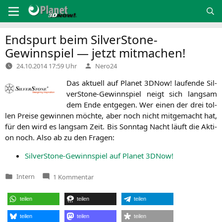
Zum
Inhalt
springen
Endspurt beim SilverStone-
Gewinnspiel — jetzt mitmachen!
Verfasst
24.10.2014 17:59 Uhr
Nero24
von
Das aktu­ell auf Pla­net 3DNow! lau­fen­de Sil­
ver­Stone-Gewinn­spiel neigt sich lang­sam
dem Ende ent­ge­gen. Wer einen der drei tol­
len Prei­se gewin­nen möch­te, aber noch nicht mit­ge­macht hat,
für den wird es lang­sam Zeit. Bis Sonn­tag Nacht läuft die Akti­
on noch. Also ab zu den Fragen:
Sil­ver­Stone-Gewinn­spiel auf Pla­net 3DNow!
zu
Intern
1 Kommentar
Veröffentlicht
Endspurt
in
beim
SilverStone-
teilen
teilen
teilen
Gewinnspiel
—
jetzt
teilen
teilen
teilen