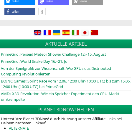
teilen
teilen
teilen
teilen
AKTUELLE ARTIKEL
PrimeGrid: Perseid Meteor Shower Challenge 12.–15. August
PrimeGrid: World Snake Day 16.–21. Juli
Von der Spielgrafik zur Wissenschaft: Wie GPUs das Distributed
Computing revolutionierten
BOINC
Games: Sprint Race vom 12.06. 12:00 Uhr (10:00
UTC
) bis zum 15.06.
12:00 Uhr (10:00
UTC
) bei PrimeGrid
AMDs X3D-Revolution: Wie ein Speicher-Experiment den CPU-Markt
umkrempelte
PLANET 3DNOW! HELFEN
Unterstütze Planet 3DNow! durch Nutzung unserer Affiliate Links bei
Deinem nächsten Einkauf:
ALTERNATE