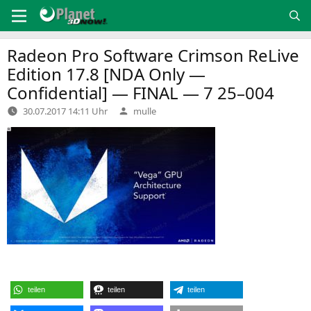
Zum
Inhalt
springen
Radeon Pro Software Crimson ReLive
Edition 17.8 [
NDA
Only —
Confidential] —
FINAL
— 7 25–004
Verfasst
30.07.2017 14:11 Uhr
mulle
von
teilen
teilen
teilen