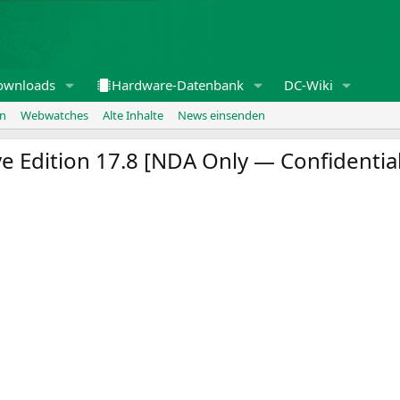
ownloads
Hardware-Datenbank
DC-Wiki
en
Webwatches
Alte Inhalte
News einsenden
 Edition 17.8 [
NDA
Only — Confidentia