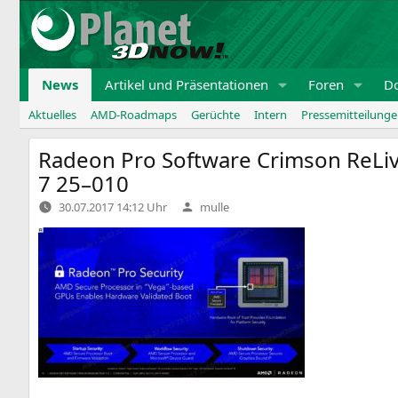
Zum
Inhalt
springen
News
Artikel und Präsentationen
Foren
D
Aktuelles
AMD-Roadmaps
Gerüchte
Intern
Pressemitteilung
Radeon Pro Software Crimson ReLive
7 25–010
Verfasst
30.07.2017 14:12 Uhr
mulle
von