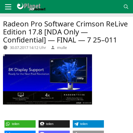
Zum
Inhalt
springen
Radeon Pro Software Crimson ReLive
Edition 17.8 [
NDA
Only —
Confidential] —
FINAL
— 7 25–011
Verfasst
30.07.2017 14:12 Uhr
mulle
von
teilen
teilen
teilen