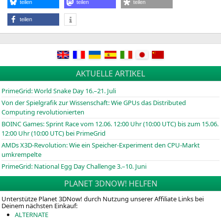
teilen
teilen
teilen
teilen
AKTUELLE ARTIKEL
PrimeGrid: World Snake Day 16.–21. Juli
Von der Spielgrafik zur Wissenschaft: Wie GPUs das Distributed
Computing revolutionierten
BOINC
Games: Sprint Race vom 12.06. 12:00 Uhr (10:00
UTC
) bis zum 15.06.
12:00 Uhr (10:00
UTC
) bei PrimeGrid
AMDs X3D-Revolution: Wie ein Speicher-Experiment den CPU-Markt
umkrempelte
PrimeGrid: National Egg Day Challenge 3.–10. Juni
PLANET 3DNOW! HELFEN
Unterstütze Planet 3DNow! durch Nutzung unserer Affiliate Links bei
Deinem nächsten Einkauf:
ALTERNATE