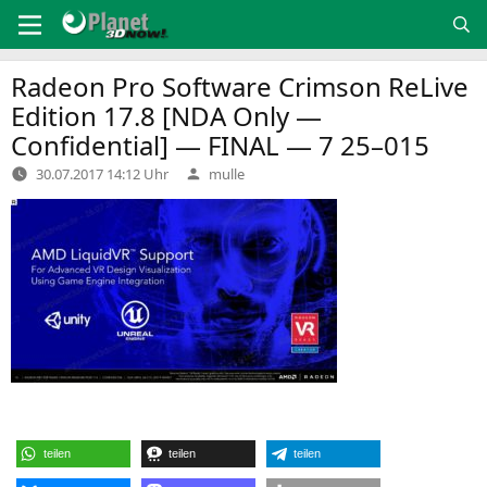
Zum
Inhalt
springen
Radeon Pro Software Crimson ReLive
Edition 17.8 [
NDA
Only —
Confidential] —
FINAL
— 7 25–015
Verfasst
30.07.2017 14:12 Uhr
mulle
von
teilen
teilen
teilen