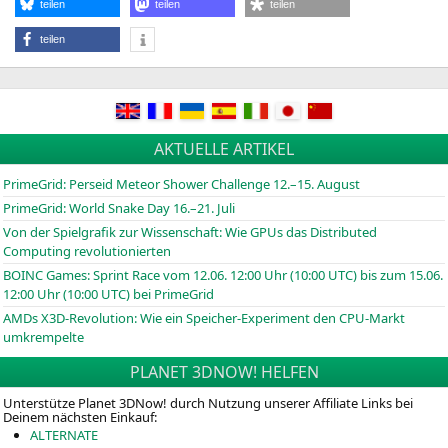
teilen
teilen
teilen
teilen
AKTUELLE ARTIKEL
PrimeGrid: Perseid Meteor Shower Challenge 12.–15. August
PrimeGrid: World Snake Day 16.–21. Juli
Von der Spielgrafik zur Wissenschaft: Wie GPUs das Distributed
Computing revolutionierten
BOINC
Games: Sprint Race vom 12.06. 12:00 Uhr (10:00
UTC
) bis zum 15.06.
12:00 Uhr (10:00
UTC
) bei PrimeGrid
AMDs X3D-Revolution: Wie ein Speicher-Experiment den CPU-Markt
umkrempelte
PLANET 3DNOW! HELFEN
Unterstütze Planet 3DNow! durch Nutzung unserer Affiliate Links bei
Deinem nächsten Einkauf:
ALTERNATE