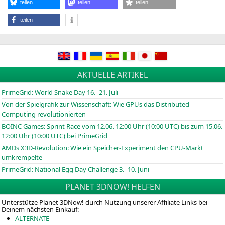
teilen
teilen
teilen
teilen
AKTUELLE ARTIKEL
PrimeGrid: World Snake Day 16.–21. Juli
Von der Spielgrafik zur Wissenschaft: Wie GPUs das Distributed
Computing revolutionierten
BOINC
Games: Sprint Race vom 12.06. 12:00 Uhr (10:00
UTC
) bis zum 15.06.
12:00 Uhr (10:00
UTC
) bei PrimeGrid
AMDs X3D-Revolution: Wie ein Speicher-Experiment den CPU-Markt
umkrempelte
PrimeGrid: National Egg Day Challenge 3.–10. Juni
PLANET 3DNOW! HELFEN
Unterstütze Planet 3DNow! durch Nutzung unserer Affiliate Links bei
Deinem nächsten Einkauf:
ALTERNATE