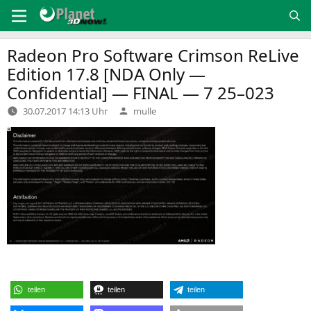
Zum
Inhalt
springen
Radeon Pro Software Crimson ReLive
Edition 17.8 [
NDA
Only —
Confidential] —
FINAL
— 7 25–023
Verfasst
30.07.2017 14:13 Uhr
mulle
von
teilen
teilen
teilen