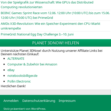
Von der Spielgrafik zur Wissenschaft: Wie GPUs das Distributed
Computing revolutionierten
BOINC
Games: Sprint Race vom 12.06. 12:00 Uhr (10:00
UTC
) bis zum 15.06.
12:00 Uhr (10:00
UTC
) bei PrimeGrid
AMDs X3D-Revolution: Wie ein Speicher-Experiment den CPU-Markt
umkrempelte
PrimeGrid: National Egg Day Challenge 3.–10. Juni
PLANET 3DNOW! HELFEN
Unterstütze Planet 3DNow! durch Nutzung unserer Affiliate Links bei
Deinem nächsten Einkauf:
ALTERNATE
Computer & Zubehör bei Amazon
eBay
notebooksbilliger.de
Pollin Electronic
Herzlichen Dank!
Anmelden
Datenschutzerklärung
Impressum
Stolz präsentiert von WordPress.