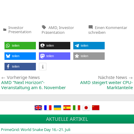
Tags:
zu
AMD
,
Investor
Einen Kommentar
Investor
AM
Veröffentlicht
Presentation
Präsentation
schreiben
Inv
in
Prä
No
teilen
teilen
teilen
201
teilen
teilen
teilen
teilen
Beitragsnavigation
Vorherige
Vorherige News
Nächste News
News:
AMD
“Next Horizon”-
AMD
steigert weiter CPU-
Veranstaltung am 6. November
Marktanteile
AKTUELLE ARTIKEL
PrimeGrid: World Snake Day 16.–21. Juli