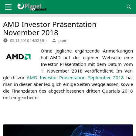
Zum
Inhalt
springen
AMD
Investor Präsentation
November 2018
Verfasst
05.11.2018 14:52 Uhr
pipin
von
Ohne jeg­li­che ergän­zen­de Anmer­kun­gen
hat
AMD
auf der eige­nen Web­sei­te eine
Inves­tor Prä­sen­ta­ti­on mit dem Datum vom
1. Novem­ber 2018 ver­öf­fent­licht. Im Ver­
gleich zur
AMD
Inves­tor Prä­sen­ta­ti­on Sep­tem­ber 2018
hat
man in die­ser aber ledig­lich eini­ge Sei­ten weg­ge­las­sen, sowie
die Finanz­da­ten des abge­schlos­se­nen drit­ten Quar­tals 2018
mit eingearbeitet.