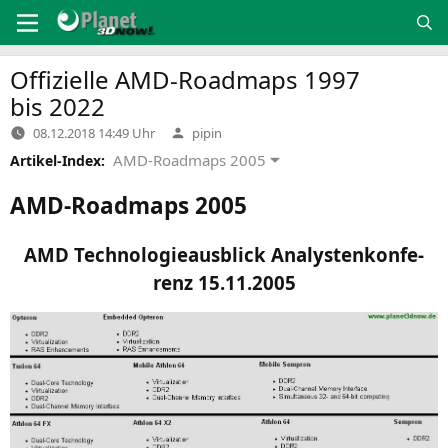
Zum
Inhalt
springen
Offizielle AMD-Roadmaps 1997
bis 2022
Verfasst
08.12.2018 14:49 Uhr
pipin
von
AMD-Roadmaps 2005
Artikel-Index:
AMD-Roadmaps 2005
AMD
Tech­no­lo­gie­aus­blick Ana­lys­ten­kon­fe­
renz 15.11.2005