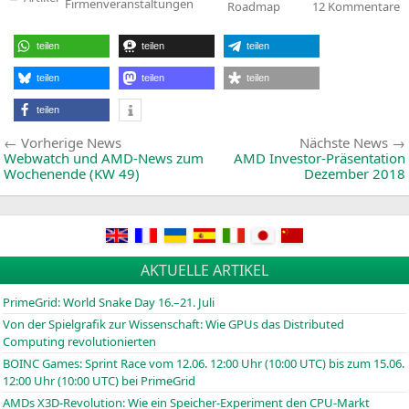
Veröffentlicht
z
Firmenveranstaltungen
Roadmap
12 Kommentare
in
Of
A
R
teilen
teilen
teilen
1
b
teilen
teilen
teilen
teilen
Beitragsnavigation
Vorherige
Vorherige News
Nächste News
News:
Webwatch und AMD-News zum
AMD
Investor-Präsentation
Wochenende (
KW
49)
Dezember 2018
AKTUELLE ARTIKEL
PrimeGrid: World Snake Day 16.–21. Juli
Von der Spielgrafik zur Wissenschaft: Wie GPUs das Distributed
Computing revolutionierten
BOINC
Games: Sprint Race vom 12.06. 12:00 Uhr (10:00
UTC
) bis zum 15.06.
12:00 Uhr (10:00
UTC
) bei PrimeGrid
AMDs X3D-Revolution: Wie ein Speicher-Experiment den CPU-Markt