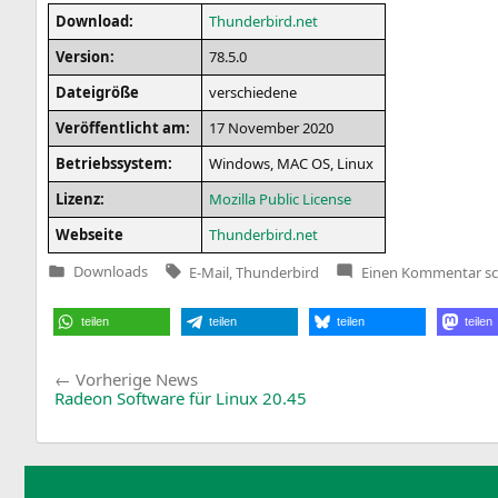
Down­load:
Thunderbird.net
Ver­si­on:
78.5.0
Datei­grö­ße
ver­schie­de­ne
Ver­öf­fent­licht am:
17 Novem­ber 2020
Betriebs­sys­tem:
Win­dows,
MAC
OS
, Linux
Lizenz:
Mozil­la Public License
Web­sei­te
Thunderbird.net
Tags:
zu
Downloads
E-Mail
,
Thunderbird
Einen Kommentar
sc
Veröffentlicht
Th
in
78
teilen
teilen
teilen
teilen
Beitragsnavigation
Vorherige
Vorherige News
News:
Radeon Software für Linux 20.45