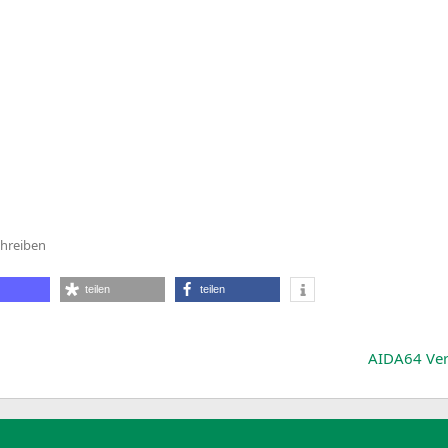
hreiben
underbird
.5.0
teilen
teilen
AIDA64
Ver