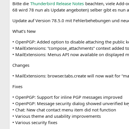
Bit­te die
Thun­der­bird Release Notes
beach­ten, vie­le Add-on
68 wird 78 nun als Update ange­bo­ten) sel­ber gibt es nun 
Update auf Ver­si­on 78.5.0 mit Feh­ler­be­he­bun­gen und ne
What’s New
• OpenPGP: Added opti­on to disable atta­ching the public 
• Mail­Ex­ten­si­ons: “compose_attachments” con­text added
• Mail­Ex­ten­si­ons: Menus
API
now available on dis­play­ed 
Chan­ges
• Mail­Ex­ten­si­ons: browser.tabs.create will now wait for “ma
Fixes
• OpenPGP: Sup­port for inline
PGP
mes­sa­ges improved
• OpenPGP: Mes­sa­ge secu­ri­ty dia­log show­ed unve­ri­fied k
• Chat: New chat cont­act menu item did not function
• Various the­me and usa­bi­li­ty improvements
• Various secu­ri­ty fixes