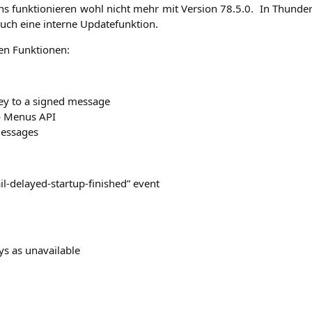
s funk­tio­nie­ren wohl nicht mehr mit Ver­si­on 78.5.0. In Thun­der­
auch eine inter­ne Updatefunktion.
u­en Funktionen:
key to a signed message
 to Menus
API
messages
il-delay­ed-start­up-finis­hed” event
eys as unavailable