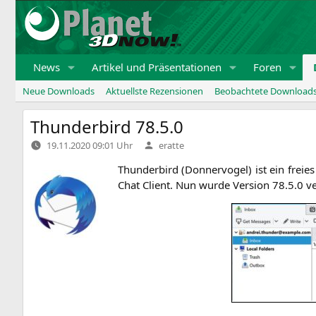
Zum
Inhalt
springen
News
Artikel und Präsentationen
Foren
Neue Downloads
Aktuellste Rezensionen
Beobachtete Download
Thunderbird 78.5.0
Verfasst
19.11.2020 09:01 Uhr
eratte
von
Thun­der­bird (Don­ner­vo­gel) ist ein frei
Chat Cli­ent. Nun wur­de Ver­si­on 78.5.0 ve