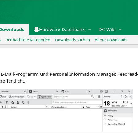
Downloads
Hardware-Datenbank
DC-Wiki
s
Beobachtete Kategorien
Downloads suchen
Ältere Downloads
­es E‑Mail-Pro­gramm und Per­so­nal Infor­ma­ti­on Mana­ger, Feed­rea­
röffentlicht.