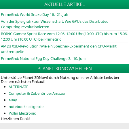
AKTUELLE ARTIKEL
PrimeGrid: World Snake Day 16.–21. Juli
Von der Spielgrafik zur Wissenschaft: Wie GPUs das Distributed
Computing revolutionierten
BOINC
Games: Sprint Race vom 12.06. 12:00 Uhr (10:00
UTC
) bis zum 15.06.
12:00 Uhr (10:00
UTC
) bei PrimeGrid
AMDs X3D-Revolution: Wie ein Speicher-Experiment den CPU-Markt
umkrempelte
PrimeGrid: National Egg Day Challenge 3.–10. Juni
PLANET 3DNOW! HELFEN
Unterstütze Planet 3DNow! durch Nutzung unserer Affiliate Links bei
Deinem nächsten Einkauf:
ALTERNATE
Computer & Zubehör bei Amazon
eBay
notebooksbilliger.de
Pollin Electronic
Herzlichen Dank!