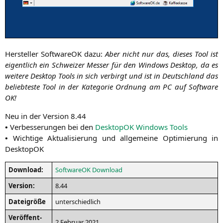
Her­stel­ler Soft­wareOK dazu:
Aber nicht nur das, die­ses Tool ist
eigent­lich ein Schwei­zer Mes­ser für den Win­dows Desk­top, da es
wei­te­re Desk­top Tools in sich ver­birgt und ist in Deutsch­land das
belieb­tes­te Tool in der Kate­go­rie Ord­nung am
PC
auf Soft­ware
OK
!
N
Neu in der Ver­si­on 8.44
•
Ver­bes­se­run­gen bei den
Desk­topOK Win­dows Tools
•
Wich­ti­ge Aktua­li­sie­rung und all­ge­mei­ne Opti­mie­rung in
DesktopOK
Down­load:
Soft­wareOK Download
Ver­si­on:
8.44
Datei­grö­ße
unter­schied­lich
Ver­öf­fent­
2 Febru­ar 2021