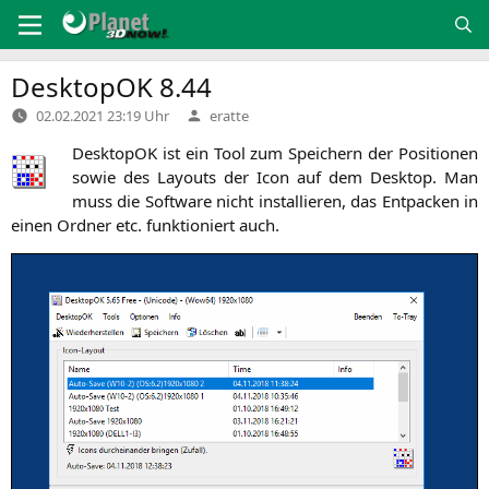
Zum
Inhalt
springen
DesktopOK 8.44
Verfasst
02.02.2021 23:19 Uhr
eratte
von
Desk­topOK ist ein Tool zum Spei­chern der Posi­tio­nen
sowie des Lay­outs der Icon auf dem Desk­top. Man
muss die Soft­ware nicht instal­lie­ren, das Ent­pa­cken in
einen Ord­ner etc. funk­tio­niert auch.