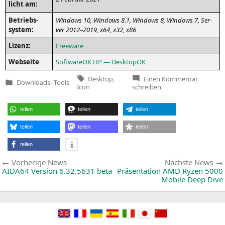
licht am:
Betriebs­
Win­dows 10, Win­dows 8.1, Win­dows 8, Win­dows 7, Ser­
sys­tem:
ver 2012–2019, x64, x32, x86
Lizenz:
Free­ware
Web­sei­te
Soft­wareOK
HP
— DesktopOK
Tags:
zu
Desktop
,
Einen Kommentar
Downloads
–
Tools
Desktop
Veröffentlicht
Icon
schreiben
8.44
in
teilen
teilen
teilen
teilen
teilen
teilen
teilen
Beitragsnavigation
Vorherige
Vorherige News
Nächste News
News:
AIDA64
Version 6.32.5631 beta
Präsentation
AMD
Ryzen 5000
Mobile Deep Dive