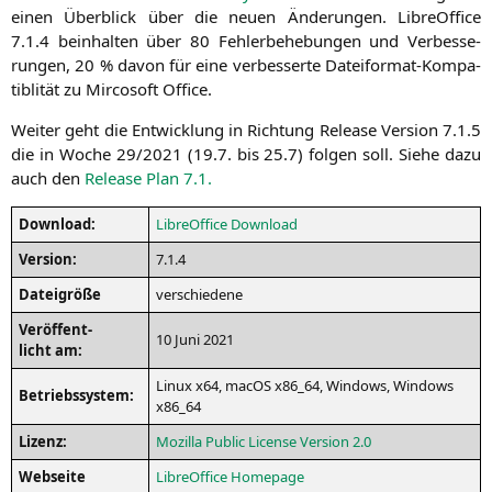
einen Über­blick über die neu­en Ände­run­gen. Libre­Of­fice
7.1.4 beinhal­ten über 80 Feh­ler­be­he­bun­gen und Ver­bes­se­
run­gen, 20 % davon für eine ver­bes­ser­te Datei­for­mat-Kom­pa­
ti­bli­tät zu Mir­co­soft Office.
Wei­ter geht die Ent­wick­lung in Rich­tung Release Ver­si­on 7.1.5
die in Woche 29/2021 (19.7. bis 25.7) fol­gen soll. Sie­he dazu
auch den
Release Plan 7.1.
Down­load:
Libre­Of­fice Download
Ver­si­on:
7.1.4
Datei­grö­ße
ver­schie­de­ne
Ver­öf­fent­
10 Juni 2021
licht am:
Linux x64, macOS x86_64, Win­dows, Win­dows
Betriebs­sys­tem:
x86_64
Lizenz:
Mozil­la Public Licen­se Ver­si­on 2.0
Web­sei­te
Libre­Of­fice Homepage