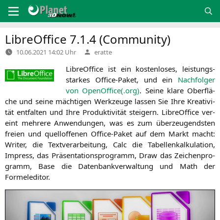
Zum
Inhalt
springen
LibreOffice 7.1.4 (Community)
Verfasst
10.06.2021 14:02 Uhr
eratte
von
Libre­Of­fice ist ein kos­ten­lo­ses, leis­tungs­
star­kes Office-Paket, und ein
Nach­fol­ger
von OpenOffice(.org)
. Sei­ne kla­re Ober­flä­
che und sei­ne mäch­ti­gen Werk­zeu­ge las­sen Sie Ihre Krea­ti­vi­
tät ent­fal­ten und Ihre Pro­duk­ti­vi­tät stei­gern. Libre­Of­fice ver­
eint meh­re­re Anwen­dun­gen, was es zum über­zeu­gends­ten
frei­en und quell­of­fe­nen Office-Paket auf dem Markt macht:
Wri­ter, die Text­ver­ar­bei­tung, Calc die Tabel­len­kal­ku­la­ti­on,
Impress, das Prä­sen­ta­ti­ons­pro­gramm, Draw das Zei­chen­pro­
gramm, Base die Daten­bank­ver­wal­tung und Math der
Formeleditor.