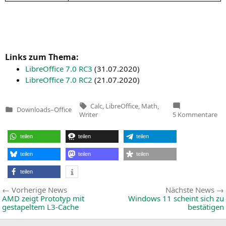
Links zum Thema:
Libre­Of­fice 7.0
RC3
(
31.07.2020
)
Libre­Of­fice 7.0
RC2
(
21.07.2020
)
Tags:
Calc
,
LibreOffice
,
Math
,
Downloads
–
Office
Veröffentlicht
zu
Writer
5 Kommentare
in
Lib
7.1
(C
teilen
teilen
teilen
teilen
teilen
teilen
teilen
Beitragsnavigation
Vorherige
Vorherige News
Nächste News
News:
AMD
zeigt Prototyp mit
Windows 11 scheint sich zu
gestapeltem L3-Cache
bestätigen