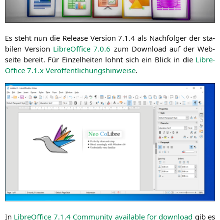
Es steht nun die Release Ver­si­on 7.1.4 als Nach­fol­ger der sta­
bi­len Ver­si­on
Libre­Of­fice 7.0.6
zum Down­load auf der Web­
sei­te bereit. Für Ein­zel­hei­ten lohnt sich ein Blick in die
Libre­
Of­fice 7.1.x Ver­öf­fent­li­chungs­hin­wei­se
.
In
Libre­Of­fice 7.1.4 Com­mu­ni­ty available for down­load
gib es