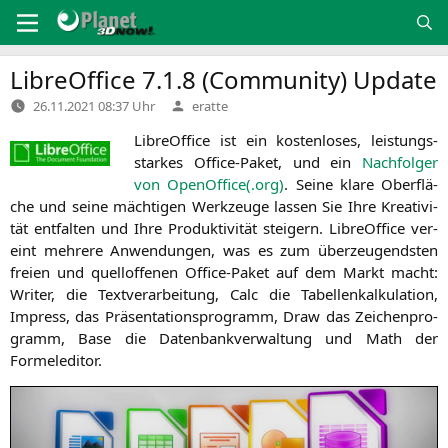
Zum
Inhalt
springen
LibreOffice 7.1.8 (Community) Update
Verfasst
26.11.2021 08:37 Uhr
eratte
von
Libre­Of­fice ist ein kos­ten­lo­ses, leis­tungs­
star­kes Office-Paket, und ein
Nach­fol­ger
von OpenOffice(.org)
. Sei­ne kla­re Ober­flä­
che und sei­ne mäch­ti­gen Werk­zeu­ge las­sen Sie Ihre Krea­ti­vi­
tät ent­fal­ten und Ihre Pro­duk­ti­vi­tät stei­gern. Libre­Of­fice ver­
eint meh­re­re Anwen­dun­gen, was es zum über­zeu­gends­ten
frei­en und quell­of­fe­nen Office-Paket auf dem Markt macht:
Wri­ter, die Text­ver­ar­bei­tung, Calc die Tabel­len­kal­ku­la­ti­on,
Impress, das Prä­sen­ta­ti­ons­pro­gramm, Draw das Zei­chen­pro­
gramm, Base die Daten­bank­ver­wal­tung und Math der
Formeleditor.