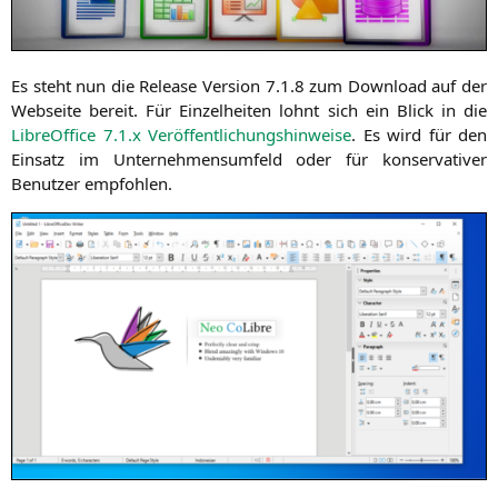
Es steht nun die Release Ver­si­on 7.1.8 zum Down­load auf der
Web­sei­te bereit. Für Ein­zel­hei­ten lohnt sich ein Blick in die
Libre­Of­fice 7.1.x Ver­öf­fent­li­chungs­hin­wei­se
. Es wird für den
Ein­satz
im Unter­neh­mens­um­feld oder für kon­ser­va­ti­ver
Benut­zer empfohlen.