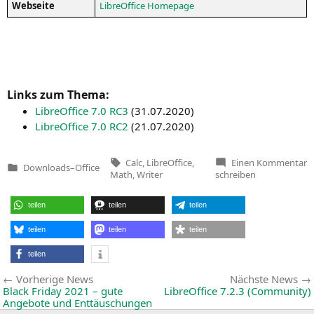
Web­sei­te
Libre­Of­fice Homepage
Links zum Thema:
Libre­Of­fice 7.0
RC3
(
31.07.2020
)
Libre­Of­fice 7.0
RC2
(
21.07.2020
)
Tags:
z
Calc
,
LibreOffice
,
Einen Kommentar
Downloads
–
Office
L
Veröffentlicht
Math
,
Writer
schreiben
7.
in
(
U
teilen
teilen
teilen
teilen
teilen
teilen
teilen
Beitragsnavigation
Vorherige
Vorherige News
Nächste News
News:
Black Friday 2021 – gute
LibreOffice 7.2.3 (Community)
Angebote und Enttäuschungen