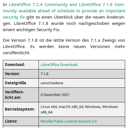
In
Libre­Of­fice 7.2.4 Com­mu­ni­ty and Libre­Of­fice 7.1.8 Com­
mu­ni­ty available ahead of sche­du­le to pro­vi­de an important
secu­ri­ty fix
gibt es einen Über­blick über die neu­en Ände­run­
gen. Libre­Of­fice 7.1.8 wur­de noch nach­ge­scho­ben wegen
einem wich­ti­gen Secu­ri­ty Fix.
Die Ver­si­on 7.1.8 ist die letz­te Ver­si­on des 7.1.x Zweigs von
Libre­Of­fice. Es wer­den kei­ne neu­en Ver­sio­nen mehr
veröffentlicht.
Down­load:
Libre­Of­fice Download
Ver­si­on:
7.1.8
Datei­grö­ße
ver­schie­de­ne
Ver­öf­fent­
6 Dezem­ber 2021
licht am:
Linux x64, macOS x86_64, Win­dows, Win­dows
Betriebs­sys­tem:
x86_64
Lizenz:
Mozil­la Public Licen­se Ver­si­on 2.0