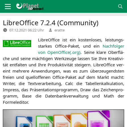
Zum
Inhalt
springen
LibreOffice 7.2.4 (Community)
Verfasst
07.12.2021 06:22 Uhr
eratte
von
Libre­Of­fice ist ein kos­ten­lo­ses, leis­tungs­
star­kes Office-Paket, und ein
Nach­fol­ger
von OpenOffice(.org)
. Sei­ne kla­re Ober­flä­
che und sei­ne mäch­ti­gen Werk­zeu­ge las­sen Sie Ihre Krea­ti­vi­
tät ent­fal­ten und Ihre Pro­duk­ti­vi­tät stei­gern. Libre­Of­fice ver­
eint meh­re­re Anwen­dun­gen, was es zum über­zeu­gends­ten
frei­en und quell­of­fe­nen Office-Paket auf dem Markt macht:
Wri­ter, die Text­ver­ar­bei­tung, Calc die Tabel­len­kal­ku­la­ti­on,
Impress, das Prä­sen­ta­ti­ons­pro­gramm, Draw das Zei­chen­pro­
gramm, Base die Daten­bank­ver­wal­tung und Math der
Formeleditor.