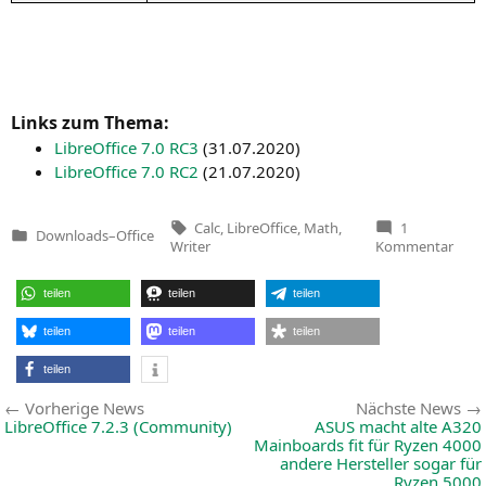
Links zum Thema:
Libre­Of­fice 7.0
RC3
(
31.07.2020
)
Libre­Of­fice 7.0
RC2
(
21.07.2020
)
Tags:
Calc
,
LibreOffice
,
Math
,
1
Downloads
–
Office
Veröffentlicht
zu
Writer
Kommentar
in
Libre
7.2.4
(Com
teilen
teilen
teilen
teilen
teilen
teilen
teilen
Beitragsnavigation
Vorherige
Vorherige News
Nächste News
News:
LibreOffice 7.2.3 (Community)
ASUS
macht alte
A320
Mainboards fit für Ryzen 4000
andere Hersteller sogar für
Ryzen 5000