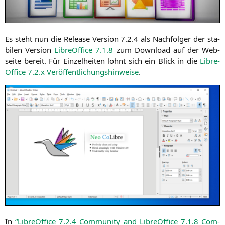
Es steht nun die Release Ver­si­on 7.2.4 als Nach­fol­ger der sta­
bi­len Ver­si­on
Libre­Of­fice 7.1.8
zum Down­load auf der Web­
sei­te bereit. Für Ein­zel­hei­ten lohnt sich ein Blick in die
Libre­
Of­fice 7.2.x Ver­öf­fent­li­chungs­hin­wei­se
.
In
“Libre­Of­fice 7.2.4 Com­mu­ni­ty and Libre­Of­fice 7.1.8 Com­