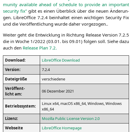
mu­ni­ty available ahead of sche­du­le to pro­vi­de an important
secu­ri­ty fix”
gibt es einen Über­blick über die neu­en Ände­run­
gen. Libre­Of­fice 7.2.4 beinhal­tet einen wich­ti­gen Secu­ri­ty Fix
und die Ver­öf­fent­li­chung wur­de daher vorgezogen..
Wei­ter geht die Ent­wick­lung in Rich­tung Release Ver­si­on 7.2.5
die in Woche 1/2022 (03.01. bis 09.01) fol­gen soll. Sie­he dazu
auch den
Release Plan 7.2.
Down­load:
Libre­Of­fice Download
Ver­si­on:
7.2.4
Datei­grö­ße
ver­schie­de­ne
Ver­öf­fent­
06 Dezem­ber 2021
licht am:
Linux x64, macOS x86_64, Win­dows, Win­dows
Betriebs­sys­tem:
x86_64
Lizenz:
Mozil­la Public Licen­se Ver­si­on 2.0
Web­sei­te
Libre­Of­fice Homepage