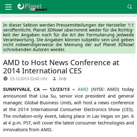
Zum
Inhalt
springen
In die­ser Sek­ti­on wer­den Pres­se­mit­tei­lun­gen der Her­stel­ler 1:1
ver­öf­fent­licht. Pla­net 3DNow! über­nimmt weder für die Rich­tig­
keit der Anga­ben noch für die Art der For­mu­lie­rung jed­we­de
Ver­ant­wor­tung. Die Anga­ben kön­nen sub­jek­tiv sein und geben
nicht not­wen­di­ger­wei­se die Mei­nung der auf Pla­net 3DNow!
schrei­ben­den Autoren wieder.
AMD
to Host News Conference at
2014 International
CES
Verfasst
23.12.2013 22:42 Uhr
Dr@
von
SUNNYVALE
,
CA
— 12/23/13 –
AMD
(
NYSE
:
AMD
) today
announ­ced that Lisa Su, seni­or vice pre­si­dent and gene­ral
mana­ger, Glo­bal Busi­ness Units, will host a news con­fe­rence
at the 2014 Inter­na­tio­nal Con­su­mer Elec­tro­nics Show (
CES
).
The invi­ta­ti­on-only event, taking place in Las Vegas on Jan. 6
at 4 p.m.
PST
, will cover the latest con­su­mer tech­no­lo­gies and
inno­va­tions from
AMD
.