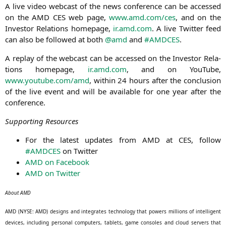
A live video web­cast of the news con­fe­rence can be acces­sed
on the
AMD
CES
web page,
www.amd.com/ces
, and on the
Inves­tor Rela­ti­ons home­page,
ir.amd.com
. A live Twit­ter feed
can also be fol­lo­wed at both
@amd
and
#
AMDCES
.
A replay of the web­cast can be acces­sed on the Inves­tor Rela­
ti­ons home­page,
ir.amd.com
, and on You­Tube,
www.youtube.com/amd
, within 24 hours after the con­clu­si­on
of the live event and will be available for one year after the
conference.
Sup­port­ing Resources
For the latest updates from
AMD
at
CES
, fol­low
#
AMDCES
on Twitter
AMD
on Facebook
AMD
on Twitter
About
AMD
AMD
(
NYSE
:
AMD
) designs and inte­gra­tes tech­no­lo­gy that powers mil­li­ons of intel­li­gent
devices, inclu­ding per­so­nal com­pu­ters, tablets, game con­so­les and cloud ser­vers that