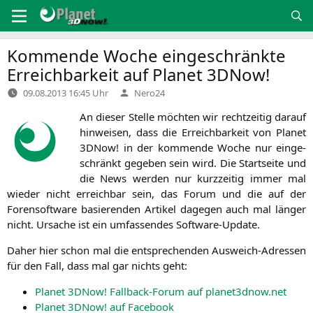
Zum
Inhalt
springen
Kommende Woche eingeschränkte
Erreichbarkeit auf Planet 3DNow!
Verfasst
09.08.2013 16:45 Uhr
Nero24
von
An die­ser Stel­le möch­ten wir recht­zei­tig dar­auf
hin­wei­sen, dass die Erreich­bar­keit von Pla­net
3DNow! in der kom­men­de Woche nur ein­ge­
schränkt gege­ben sein wird. Die Start­sei­te und
die News wer­den nur kurz­zei­tig immer mal
wie­der nicht erreich­bar sein, das Forum und die auf der
Foren­soft­ware basie­ren­den Arti­kel dage­gen auch mal län­ger
nicht. Ursa­che ist ein umfas­sen­des Software-Update.
Daher hier schon mal die ent­spre­chen­den Aus­weich-Adres­sen
für den Fall, dass mal gar nichts geht:
Pla­net 3DNow! Fall­back-Forum auf planet3dnow.net
Pla­net 3DNow! auf Facebook