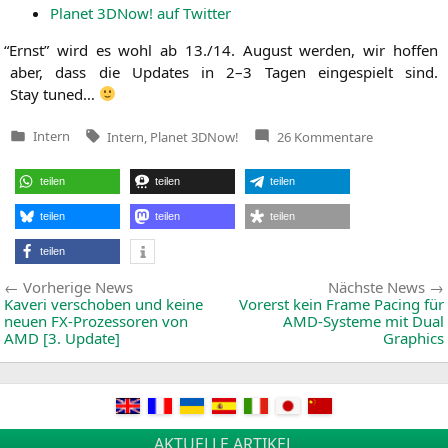
Pla­net 3DNow! auf Twitter
“
Ernst” wird es wohl ab 13./14. August wer­den, wir hof­fen
aber, dass die Updates in 2–3 Tagen ein­ge­spielt sind.
Stay tuned…
Tags:
zu
Intern
Intern
,
Planet 3DNow!
26 Kommentare
Veröffentlicht
Kommende
in
Woche
eingeschrän
teilen
teilen
teilen
Erreichbarke
auf
Planet
teilen
teilen
teilen
3DNow!
teilen
Beitragsnavigation
Vorherige
Vorherige News
Nächste News
News:
Kaveri verschoben und keine
Vorerst kein Frame Pacing für
neuen FX-Prozessoren von
AMD-Systeme mit Dual
AMD
[3. Update]
Graphics
AKTUELLE ARTIKEL