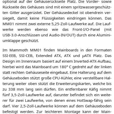
optio­nal auf der Gehäu­se­rück­sei­te Platz. Die Vor­der- sowie
Rück­sei­te des Gehäu­ses sind mit einem spritz­was­ser­ge­schütz­
ten Git­ter aus­ge­rüs­tet. Der Gehäu­se­de­ckel ist oben­drein ver­
sie­gelt, damit kei­ne Flüs­sig­kei­ten ein­drin­gen kön­nen. Das
MM01
nimmt zwei exter­ne 5,25-Zoll-Laufwerke auf. Die Lauf­
wer­ke wer­den eben­so wie das Front‑I/O‑Panel (mit
USB
‑3.0‑Anschlüssen und Audio-IN/
OUT
) durch eine Alu­mi­ni­
um­klap­pe geschützt.
Im Mam­mo­th
MM01
fin­den Main­boards in den For­ma­ten
SSI-EEB
,
SSI-CEB
, Exten­ded
ATX
,
ATX
und µATX Platz. Das
Design im Innen­raum basiert auf einem Inver­ted-ATX-Auf­bau,
hier­bei wird das Main­board um 180° C gedreht auf der lin­ken
statt rech­ten Gehäu­se­sei­te ein­ge­baut. Eine Hal­te­rung auf dem
Gehäu­se­bo­den stützt gro­ße CPU-Küh­ler, eine ver­stell­ba­re Hal­
te­rung wei­ter oben stützt die Erwei­te­rungs­kar­ten, wel­che bis
zu 338 mm lang sein dür­fen. Ein ent­fern­ba­rer Käfig nimmt
fünf 3,5‑Zoll-Laufwerke auf, dar­un­ter befin­det sich ein wei­te­
rer für zwei Lauf­wer­ke, von denen eines Hot­Swap-fähig sein
darf. Vier 2,5‑Zoll-Laufwerke kön­nen auf dem Gehäu­se­bo­den
befes­tigt wer­den. Zur leich­te­ren Mon­ta­ge kann der Main­