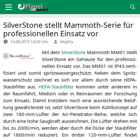
Zum
Inhalt
springen
SilverStone stellt Mammoth-Serie für
professionellen Einsatz vor
Verfasst
14.08.2015 14:59 Uhr
Mighty
von
Mit dem
Sil­ver­Stone
Mam­mo­th
MM01
stellt
Sil­ver­Stone ein Gehäu­se für den pro­fes­sio­
nel­len Ein­satz vor. Das
MM01
ist IP43-zer­ti­
fi­ziert und somit spritz­was­ser­ge­schützt. Neben dem Spritz­
was­ser­schutz zeich­net es sich vor allem durch sei­ne HEPA-
Staub­fil­ter aus.
HEPA-Staub­fil­ter
kom­men unter ande­rem in
der Raum­fahrt, Medi­zin oder in Rein­räu­men der For­schung
zum Ein­satz. Damit trotz­dem noch eine aus­rei­chen­de Belüf­
tung gewähr­leis­tet ist, setzt Sil­ver­Stone beim Kühl­kon­zept auf
zwei 180-mm-Lüf­ter der Air-Pene­tra­tor-Rei­he, wel­che sich
durch eine hohe Saug­kraft aus­zeich­nen. Die Lüf­ter dre­hen mit
bis zu 2000/min, wer­den aber durch die Dicke der Staub­fil­ter
auf 1800/min redu­ziert. Ein drit­ter 120-mm-Lüf­ter fin­det