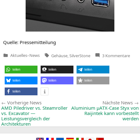
Quel­le: Pressemitteilung
Tags:
zu
Aktuelles
–
News
Gehäuse
,
SilverStone
3 Kommentare
Veröffentlicht
Silve
in
stellt
Mam
teilen
teilen
teilen
Serie
für
profe
teilen
teilen
teilen
Einsa
vor
teilen
Beitragsnavigation
Vorherige
Vorherige News
Nächste News
News:
AMD
Piledriver vs. Steamroller
Aluminium µATX-Case Styx von
vs. Excavator —
Raijintek kann vorbestellt
Leistungsvergleich der
werden
Architekturen