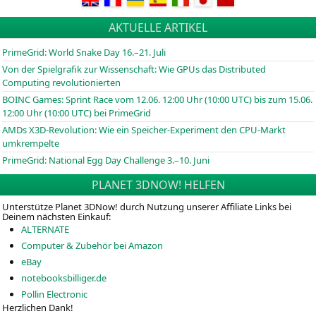
AKTUELLE ARTIKEL
PrimeGrid: World Snake Day 16.–21. Juli
Von der Spielgrafik zur Wissenschaft: Wie GPUs das Distributed
Computing revolutionierten
BOINC
Games: Sprint Race vom 12.06. 12:00 Uhr (10:00
UTC
) bis zum 15.06.
12:00 Uhr (10:00
UTC
) bei PrimeGrid
AMDs X3D-Revolution: Wie ein Speicher-Experiment den CPU-Markt
umkrempelte
PrimeGrid: National Egg Day Challenge 3.–10. Juni
PLANET 3DNOW! HELFEN
Unterstütze Planet 3DNow! durch Nutzung unserer Affiliate Links bei
Deinem nächsten Einkauf:
ALTERNATE
Computer & Zubehör bei Amazon
eBay
notebooksbilliger.de
Pollin Electronic
Herzlichen Dank!