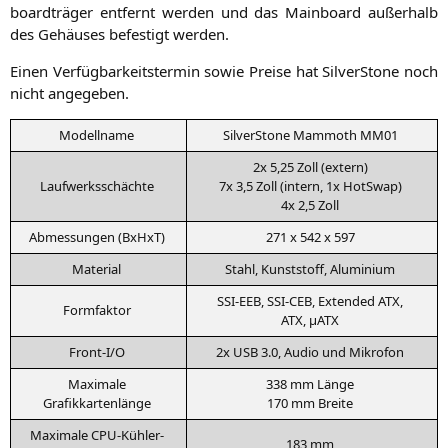
board­trä­ger ent­fernt wer­den und das Main­board außer­halb
des Gehäu­ses befes­tigt werden.
Einen Ver­füg­bar­keits­ter­min sowie Prei­se hat Sil­ver­Stone noch
nicht angegeben.
Modell­na­me
Sil­ver­Stone Mam­mo­th
MM01
2x 5,25 Zoll (extern)
Lauf­werks­schäch­te
7x 3,5 Zoll (intern, 1x HotSwap)
4x 2,5 Zoll
Abmes­sun­gen (BxHxT)
271 x 542 x 597
Mate­ri­al
Stahl, Kunst­stoff, Aluminium
SSI-EEB
,
SSI-CEB
, Exten­ded
ATX
,
Form­fak­tor
ATX
, µATX
Front‑I/O
2x
USB
3.0, Audio und Mikrofon
Maxi­ma­le
338 mm Länge
Grafikkartenlänge
170 mm Breite
Maxi­ma­le CPU-Kühler-
183 mm