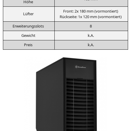
Höhe
Front: 2x 180 mm (vor­mon­tiert)
Lüf­ter
Rück­sei­te: 1x 120 mm (vor­mon­tiert)
Erwei­te­rungs­slots
8
Gewicht
k.A.
Preis
k.A.