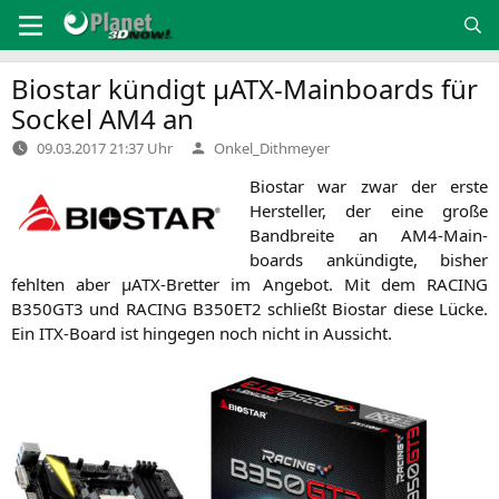
Zum
Inhalt
springen
Biostar kündigt µATX-Mainboards für
Sockel
AM4
an
Verfasst
09.03.2017 21:37 Uhr
Onkel_Dithmeyer
von
Bio­star war zwar der ers­te
Her­stel­ler, der eine gro­ße
Band­brei­te an AM4-Main­
boards ankün­dig­te, bis­her
fehl­ten aber µATX-Bret­ter im Ange­bot. Mit dem
RACING
B350GT3
und
RACING
B350ET2
schließt Bio­star die­se Lücke.
Ein ITX-Board ist hin­ge­gen noch nicht in Aussicht.