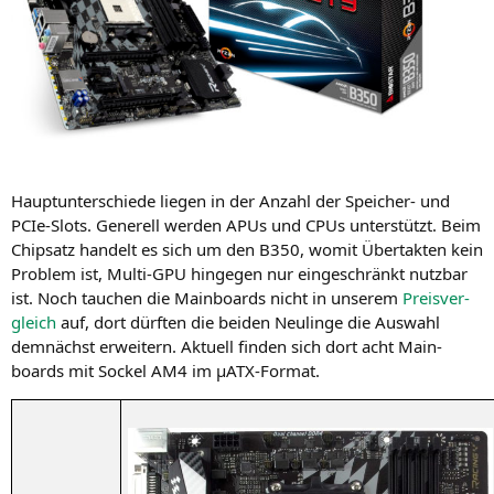
Haupt­un­ter­schie­de lie­gen in der Anzahl der Spei­cher- und
PCIe-Slots. Gene­rell wer­den APUs und CPUs unter­stützt. Beim
Chip­satz han­delt es sich um den
B350
, womit Über­tak­ten kein
Pro­blem ist, Mul­ti-GPU hin­ge­gen nur ein­ge­schränkt nutz­bar
ist. Noch tau­chen die Main­boards nicht in unse­rem
Preis­ver­
gleich
auf, dort dürf­ten die bei­den Neu­lin­ge die Aus­wahl
dem­nächst erwei­tern. Aktu­ell fin­den sich dort acht Main­
boards mit Sockel
AM4
im µATX-Format.