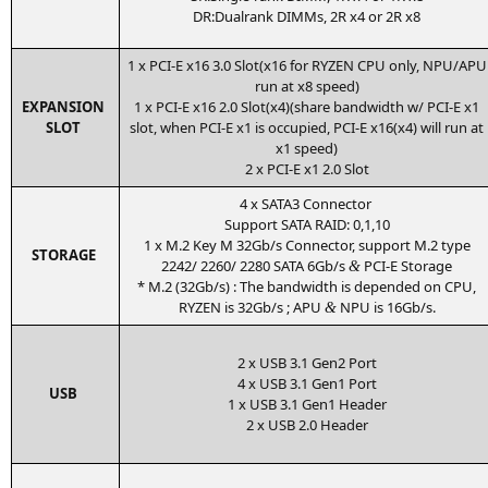
DR
:Dualrank DIMMs,
2R
x4 or
2R
x8
1 x
PCI
‑E x16 3.0 Slot(x16 for
RYZEN
CPU
only,
NPU
/
APU
run at x8 speed)
EXPANSION
1 x
PCI
‑E x16 2.0 Slot(x4)(share band­width w/
PCI
‑E x1
SLOT
slot, when
PCI
‑E x1 is occu­p­ied,
PCI
‑E x16(x4) will run at
x1 speed)
2 x
PCI
‑E x1 2.0 Slot
4 x
SATA3
Connector
Sup­port
SATA
RAID
: 0,1,10
1 x M.2 Key M 32Gb/s Con­nec­tor, sup­port M.2 type
STORAGE
2242/ 2260/ 2280
SATA
6Gb/s
PCI
‑E Storage
&
* M.2 (32Gb/s) : The band­width is depen­ded on
CPU
,
RYZEN
is 32Gb/s ;
APU
NPU
is 16Gb/s.
&
2 x
USB
3.1 Gen2 Port
4 x
USB
3.1 Gen1 Port
USB
1 x
USB
3.1 Gen1 Header
2 x
USB
2.0 Header