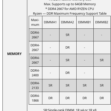
Max. Sup­ports up to
64GB
Memory
*
DDR4
2667 for
AMD
RYZEN
CPU
Ryzen —
DDR
Maxi­mum Fre­quen­cy Sup­port Table
Maxi­
DIMMA1
DIMMA2
DIMMB1
DIMMB2
mum
DDR4-
-
SR
-
-
2667
DDR4-
-
DR
-
2667
MEMORY
DDR4-
-
SR
-
SR
2667
DDR4-
-
DR
-
2400
DDR4-
SR
SR
SR
SR
2133
DDR4-
DR
DR
DR
DR
1866
SR
:Single-rank
DIMM
,
1R
x4 or
1R
x8