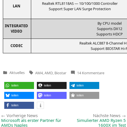
Real­tek
RTL8118AS
— 10/100/1000 Controller
LAN
Sup­port Super
LAN
Sur­ge Protection
By
CPU
model
INTEGRATED
Sup­ports
DX12
VIDEO
Sup­ports
HDCP
Real­tek
ALC887
8‑Channel
H
CODEC
Sup­port
BIOSTAR
Hi-F
Tags:
zu
Aktuelles
AM4
,
AMD
,
Biostar
14 Kommentare
Veröffentlicht
Biostar
in
kündigt
µATX-
teilen
teilen
teilen
Mainboards
für
Sockel
teilen
teilen
teilen
AM4
an
teilen
Beitragsnavigation
Vorherige
Vorherige News
Nächste News
News:
Microsoft als erster Partner für
Simulierter
AMD
Ryzen 5
AMDs Naples
1600X
im Test