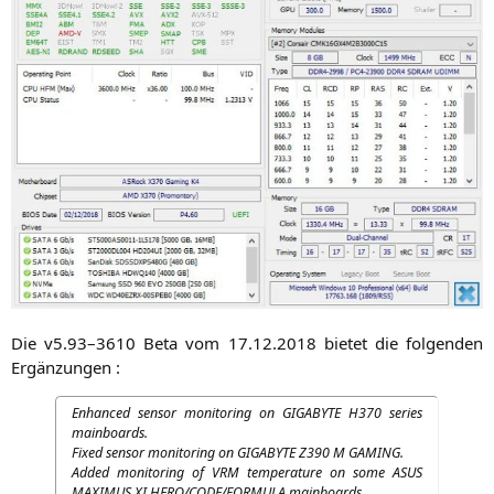
Die v5.93–3610 Beta vom 17.12.2018 bie­tet die fol­gen­den
Ergänzungen :
Enhan­ced sen­sor moni­to­ring on
GIGABYTE
H370
series
mainboards.
Fixed sen­sor moni­to­ring on
GIGABYTE
Z390
M
GAMING
.
Added moni­to­ring of
VRM
tem­pe­ra­tu­re on some
ASUS
MAXIMUS
XI
HERO
/
CODE
/
FORMULA
mainboards.