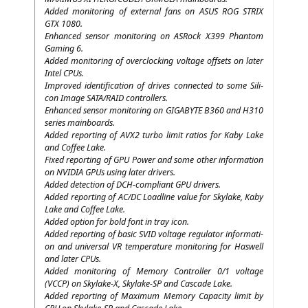
Added moni­to­ring of exter­nal fans on
ASUS
ROG
STRIX
GTX
1080.
Enhan­ced sen­sor moni­to­ring on ASRock
X399
Phan­tom
Gam­ing 6.
Added moni­to­ring of over­clo­cking vol­ta­ge off­sets on later
Intel CPUs.
Impro­ved iden­ti­fi­ca­ti­on of dri­ves con­nec­ted to some Sili­
con Image
SATA
/
RAID
controllers.
Enhan­ced sen­sor moni­to­ring on
GIGABYTE
B360
and
H310
series mainboards.
Added report­ing of
AVX2
tur­bo limit rati­os for Kaby Lake
and Cof­fee Lake.
Fixed report­ing of
GPU
Power and some other infor­ma­ti­on
on
NVIDIA
GPUs using later drivers.
Added detec­tion of DCH-com­pli­ant
GPU
drivers.
Added report­ing of
AC
/
DC
Load­li­ne value for Sky­la­ke, Kaby
Lake and Cof­fee Lake.
Added opti­on for bold font in tray icon.
Added report­ing of basic
SVID
vol­ta­ge regu­la­tor infor­ma­ti­
on and uni­ver­sal
VR
tem­pe­ra­tu­re moni­to­ring for Has­well
and later CPUs.
Added moni­to­ring of Memo­ry Con­trol­ler 0/1 vol­ta­ge
(
VCCP
) on Skylake‑X, Sky­la­ke-SP and Cas­ca­de Lake.
Added report­ing of Maxi­mum Memo­ry Capa­ci­ty limit by