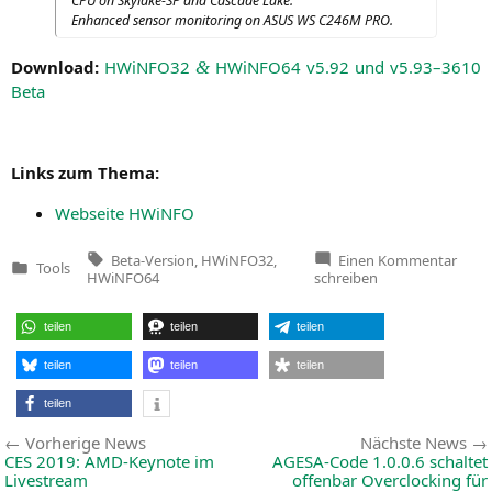
CPU
on Sky­la­ke-SP and Cas­ca­de Lake.
Enhan­ced sen­sor moni­to­ring on
ASUS
WS
C246M
PRO
.
Down­load:
HWiNFO32
HWiNFO64 v5.92 und v5.93–3610
&
Beta
Links zum Thema:
Web­sei­te HWiNFO
Tags:
zu
Beta-Version
,
HWiNFO32
,
Einen Kommentar
Tools
HWi
Veröffentlicht
HWiNFO64
schreiben
v5.93
in
3610
Beta
teilen
teilen
teilen
teilen
teilen
teilen
teilen
Beitragsnavigation
Vorherige
Vorherige News
Nächste News
News:
CES
2019: AMD-Keynote im
AGESA-Code 1.0.0.6 schaltet
Livestream
offenbar Overclocking für