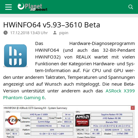
Zum
Inhalt
springen
HWiNFO64 v5.93–3610 Beta
Verfasst
17.12.2018 13:43 Uhr
pipin
von
Das Hard­ware-Dia­gno­se­pro­gramm
HWiNFO64 (und auch das 32-Bit-Pen­dant
HWiNFO32) von REA­LiX war­tet mit vie­len
Funk­tio­nen der Kate­go­rien Hard­ware- und Sys­
tem-Infor­ma­ti­on auf. Für
CPU
und
GPU
wer­
den unter ande­rem Takt­ra­ten, Tem­pe­ra­tu­ren und Span­nun­gen
ange­zeigt und auf Wunsch auch mit­ge­loggt. Die neue Beta-
Ver­si­on unter­stützt unter ande­rem auch das
ASRock
X399
Phan­tom Gam­ing 6
.