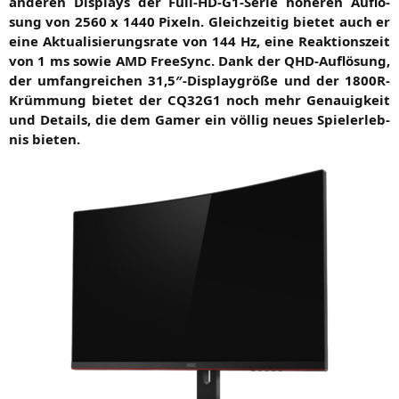
ande­ren Dis­plays der Full-HD-G1-Serie höhe­ren Auf­lö­
sung von 2560 x 1440 Pixeln. Gleich­zei­tig bie­tet auch er
eine Aktua­li­sie­rungs­ra­te von 144 Hz, eine Reak­ti­ons­zeit
von 1 ms sowie
AMD
Free­Sync. Dank der QHD-Auf­lö­sung,
der umfang­rei­chen 31,5″-Displaygröße und der 1800R-
Krüm­mung bie­tet der
CQ32G1
noch mehr Genau­ig­keit
und Details, die dem Gamer ein völ­lig neu­es Spiel­erleb­
nis bieten.