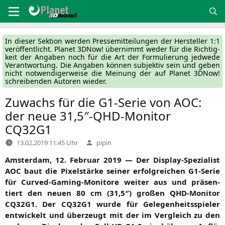
Zum
Inhalt
springen
In die­ser Sek­ti­on wer­den Pres­se­mit­tei­lun­gen der Her­stel­ler 1:1
ver­öf­fent­licht. Pla­net 3DNow! über­nimmt weder für die Rich­tig­
keit der Anga­ben noch für die Art der For­mu­lie­rung jed­we­de
Ver­ant­wor­tung. Die Anga­ben kön­nen sub­jek­tiv sein und geben
nicht not­wen­di­ger­wei­se die Mei­nung der auf Pla­net 3DNow!
schrei­ben­den Autoren wieder.
Zuwachs für die G1-Serie von
AOC
:
der neue 31,5″-QHD-Monitor
CQ32G1
Verfasst
13.02.2019 11:45 Uhr
pipin
von
Ams­ter­dam, 12. Febru­ar 2019 — Der Dis­play-Spe­zia­list
AOC
baut die Pixel­stär­ke sei­ner erfolg­rei­chen G1-Serie
für Cur­ved-Gam­ing-Moni­to­re wei­ter aus und prä­sen­
tiert den neu­en 80 cm (31,5″) gro­ßen QHD-Moni­tor
CQ32G1
. Der
CQ32G1
wur­de für Gele­gen­heits­spie­ler
ent­wi­ckelt und über­zeugt mit der im Ver­gleich zu den