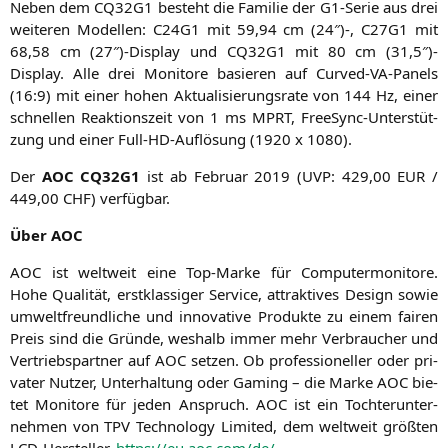
Neben dem
CQ32G1
besteht die Fami­lie der G1-Serie aus drei
wei­te­ren Model­len:
C24G1
mit 59,94 cm (24″)-,
C27G1
mit
68,58 cm (27″)-Display und
CQ32G1
mit 80 cm (31,5″)-
Display. Alle drei Moni­to­re basie­ren auf Cur­ved-VA-Panels
(16:9) mit einer hohen Aktua­li­sie­rungs­ra­te von 144 Hz, einer
schnel­len Reak­ti­ons­zeit von 1 ms
MPRT
, Free­Sync-Unter­stüt­
zung und einer Full-HD-Auf­lö­sung (1920 x 1080).
Der
AOC
CQ32G1
ist ab Febru­ar 2019 (
UVP
: 429,00
EUR
/
449,00
CHF
) verfügbar.
Über
AOC
AOC
ist welt­weit eine Top-Mar­ke für Com­pu­ter­mo­ni­to­re.
Hohe Qua­li­tät, erst­klas­si­ger Ser­vice, attrak­ti­ves Design sowie
umwelt­freund­li­che und inno­va­ti­ve Pro­duk­te zu einem fai­ren
Preis sind die Grün­de, wes­halb immer mehr Ver­brau­cher und
Ver­triebs­part­ner auf
AOC
set­zen. Ob pro­fes­sio­nel­ler oder pri­
va­ter Nut­zer, Unter­hal­tung oder Gam­ing – die Mar­ke
AOC
bie­
tet Moni­to­re für jeden Anspruch.
AOC
ist ein Toch­ter­un­ter­
neh­men von
TPV
Tech­no­lo­gy Limi­t­ed, dem welt­weit größ­ten
LCD-Her­stel­ler.
https://eu.aoc.com/de/