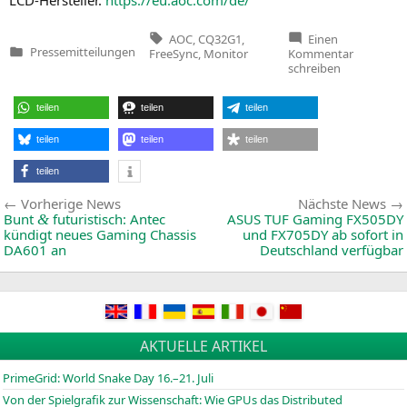
Tags:
AOC
,
CQ32G1
,
Einen
zu
Pressemitteilungen
FreeSync
,
Monitor
Kommentar
Veröffentlicht
Zuwachs
schreiben
in
für
die
G1-
teilen
teilen
teilen
Serie
von
AOC
:
teilen
teilen
teilen
der
neue
teilen
31,5″-
QHD-
Beitragsnavigation
Vorherige
Vorherige News
Nächste News
Monitor
CQ32G1
News:
Bunt
futuristisch: Antec
ASUS
TUF
Gaming
FX505DY
&
kündigt neues Gaming Chassis
und
FX705DY
ab sofort in
DA601
an
Deutschland verfügbar
AKTUELLE ARTIKEL
PrimeGrid: World Snake Day 16.–21. Juli
Von der Spielgrafik zur Wissenschaft: Wie GPUs das Distributed