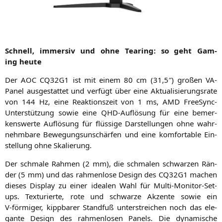
Schnell, immersiv und ohne Tearing: so geht Gam­
ing heute
Der
AOC
CQ32G1
ist mit einem 80 cm (31,5″) gro­ßen VA-
Panel aus­ge­stat­tet und ver­fügt über eine Aktua­li­sie­rungs­ra­te
von 144 Hz, eine Reak­ti­ons­zeit von 1 ms,
AMD
Free­Sync-
Unter­stüt­zung sowie eine QHD-Auf­lö­sung für eine bemer­
kens­wer­te Auf­lö­sung für flüs­si­ge Dar­stel­lun­gen ohne wahr­
nehm­ba­re Bewe­gungs­un­schär­fen und eine kom­for­ta­ble Ein­
stel­lung ohne Skalierung.
Der schma­le Rah­men (2 mm), die schma­len schwar­zen Rän­
der (5 mm) und das rah­men­lo­se Design des
CQ32G1
machen
die­ses Dis­play zu einer idea­len Wahl für Mul­ti-Moni­tor-Set­
ups. Tex­tu­rier­te, rote und schwar­ze Akzen­te sowie ein
V‑förmiger, kipp­ba­rer Stand­fuß unter­strei­chen noch das ele­
gan­te Design des rah­men­lo­sen Panels. Die dyna­mi­sche