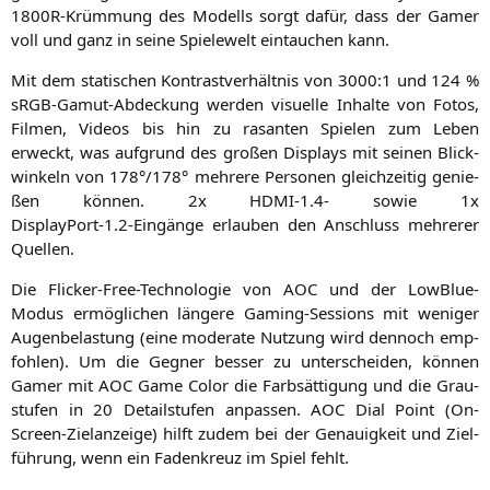
1800R-Krüm­mung des Modells sorgt dafür, dass der Gamer
voll und ganz in sei­ne Spie­le­welt ein­tau­chen kann.
Mit dem sta­ti­schen Kon­trast­ver­hält­nis von 3000:1 und 124 %
sRGB-Gamut-Abde­ckung wer­den visu­el­le Inhal­te von Fotos,
Fil­men, Vide­os bis hin zu rasan­ten Spie­len zum Leben
erweckt, was auf­grund des gro­ßen Dis­plays mit sei­nen Blick­
win­keln von 178°/178° meh­re­re Per­so­nen gleich­zei­tig genie­
ßen kön­nen. 2x
HDMI
‑1.4- sowie 1x
DisplayPort‑1.2‑Eingänge erlau­ben den Anschluss meh­re­rer
Quellen.
Die Fli­cker-Free-Tech­no­lo­gie von
AOC
und der Low­Blue-
Modus ermög­li­chen län­ge­re Gam­ing-Ses­si­ons mit weni­ger
Augen­be­las­tung (eine mode­ra­te Nut­zung wird den­noch emp­
foh­len). Um die Geg­ner bes­ser zu unter­schei­den, kön­nen
Gamer mit
AOC
Game Color die Farb­sät­ti­gung und die Grau­
stu­fen in 20 Detail­stu­fen anpas­sen.
AOC
Dial Point (On-
Screen-Ziel­an­zei­ge) hilft zudem bei der Genau­ig­keit und Ziel­
füh­rung, wenn ein Faden­kreuz im Spiel fehlt.