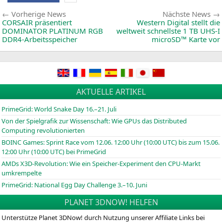
Phoeni
GeForc
Beitragsnavigation
Vorherige
Vorherige News
Nächste News
GTX
1660
News:
CORSAIR
präsentiert
Western Digital stellt die
Ti
DOMINATOR
PLATINUM
RGB
weltweit schnellste 1
TB
UHS
‑I
Gaming
DDR4-Arbeitsspeicher
microSD™ Karte vor
Grafikk
an
AKTUELLE ARTIKEL
PrimeGrid: World Snake Day 16.–21. Juli
Von der Spielgrafik zur Wissenschaft: Wie GPUs das Distributed
Computing revolutionierten
BOINC
Games: Sprint Race vom 12.06. 12:00 Uhr (10:00
UTC
) bis zum 15.06.
12:00 Uhr (10:00
UTC
) bei PrimeGrid
AMDs X3D-Revolution: Wie ein Speicher-Experiment den CPU-Markt
umkrempelte
PrimeGrid: National Egg Day Challenge 3.–10. Juni
PLANET 3DNOW! HELFEN
Unterstütze Planet 3DNow! durch Nutzung unserer Affiliate Links bei