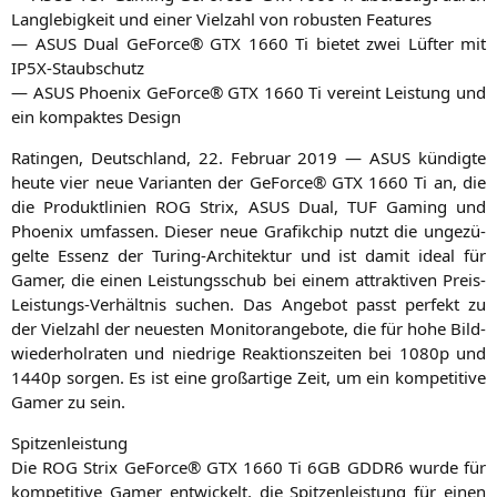
Lang­le­big­keit und einer Viel­zahl von robus­ten Features
—
ASUS
Dual GeForce®
GTX
1660 Ti bie­tet zwei Lüf­ter mit
IP5X-Staubschutz
—
ASUS
Phoe­nix GeForce®
GTX
1660 Ti ver­eint Leis­tung und
ein kom­pak­tes Design
Ratin­gen, Deutsch­land, 22. Febru­ar 2019 —
ASUS
kün­dig­te
heu­te vier neue Vari­an­ten der GeForce®
GTX
1660 Ti an, die
die Pro­dukt­li­ni­en
ROG
Strix,
ASUS
Dual,
TUF
Gam­ing und
Phoe­nix umfas­sen. Die­ser neue Gra­fik­chip nutzt die unge­zü­
gel­te Essenz der Turing-Archi­tek­tur und ist damit ide­al für
Gamer, die einen Leis­tungs­schub bei einem attrak­ti­ven Preis-
Leis­tungs-Ver­hält­nis suchen. Das Ange­bot passt per­fekt zu
der Viel­zahl der neu­es­ten Moni­tor­an­ge­bo­te, die für hohe Bild­
wie­der­hol­ra­ten und nied­ri­ge Reak­ti­ons­zei­ten bei 1080p und
1440p sor­gen. Es ist eine groß­ar­ti­ge Zeit, um ein kom­pe­ti­ti­ve
Gamer zu sein.
Spit­zen­leis­tung
Die
ROG
Strix GeForce®
GTX
1660 Ti
6GB
GDDR6
wur­de für
kom­pe­ti­ti­ve Gamer ent­wi­ckelt, die Spit­zen­leis­tung für einen