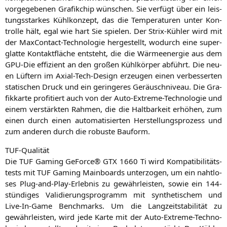
vor­ge­ge­be­nen Gra­fik­chip wün­schen. Sie ver­fügt über ein leis­
tungs­star­kes Kühl­kon­zept, das die Tem­pe­ra­tu­ren unter Kon­
trol­le hält, egal wie hart Sie spie­len. Der Strix-Küh­ler wird mit
der Max­Cont­act-Tech­no­lo­gie her­ge­stellt, wodurch eine super­
glat­te Kon­takt­flä­che ent­steht, die die Wär­me­en­er­gie aus dem
GPU-Die effi­zi­ent an den gro­ßen Kühl­kör­per abführt. Die neu­
en Lüf­tern im Axi­al-Tech-Design erzeu­gen einen ver­bes­ser­ten
sta­ti­schen Druck und ein gerin­ge­res Geräu­sch­ni­veau. Die Gra­
fik­kar­te pro­fi­tiert auch von der Auto-Extre­me-Tech­no­lo­gie und
einem ver­stärk­ten Rah­men, die die Halt­bar­keit erhö­hen, zum
einen durch einen auto­ma­ti­sier­ten Her­stel­lungs­pro­zess und
zum ande­ren durch die robus­te Bauform.
TUF-Qua­li­tät
Die
TUF
Gam­ing GeForce®
GTX
1660 Ti wird Kom­pa­ti­bi­li­täts­
tests mit
TUF
Gam­ing Main­boards unter­zo­gen, um ein naht­lo­
ses Plug-and-Play-Erleb­nis zu gewähr­leis­ten, sowie ein 144-
stün­di­ges Vali­die­rungs­pro­gramm mit syn­the­ti­schem und
Live-In-Game Bench­marks. Um die Lang­zeit­sta­bi­li­tät zu
gewähr­leis­ten, wird jede Kar­te mit der Auto-Extre­me-Tech­no­