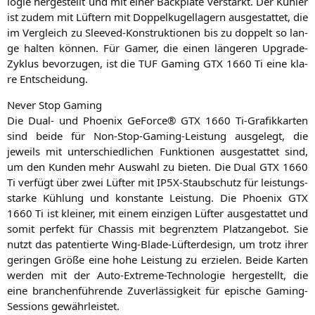
lo­gie her­ge­stellt und mit einer Back­p­la­te ver­stärkt. Der Küh­ler
ist zudem mit Lüf­tern mit Dop­pel­ku­gel­la­gern aus­ge­stat­tet, die
im Ver­gleich zu Slee­ved-Kon­struk­tio­nen bis zu dop­pelt so lan­
ge hal­ten kön­nen. Für Gamer, die einen län­ge­ren Upgrade-
Zyklus bevor­zu­gen, ist die
TUF
Gam­ing
GTX
1660 Ti eine kla­
re Entscheidung.
Never Stop Gaming
Die Dual- und Phoe­nix GeForce®
GTX
1660 Ti-Gra­fik­kar­ten
sind bei­de für Non-Stop-Gam­ing-Leis­tung aus­ge­legt, die
jeweils mit unter­schied­li­chen Funk­tio­nen aus­ge­stat­tet sind,
um den Kun­den mehr Aus­wahl zu bie­ten. Die Dual
GTX
1660
Ti ver­fügt über zwei Lüf­ter mit IP5X-Staub­schutz für leis­tungs­
star­ke Küh­lung und kon­stan­te Leis­tung. Die Phoe­nix
GTX
1660 Ti ist klei­ner, mit einem ein­zi­gen Lüf­ter aus­ge­stat­tet und
somit per­fekt für Chas­sis mit begrenz­tem Platz­an­ge­bot. Sie
nutzt das paten­tier­te Wing-Bla­de-Lüf­ter­de­sign, um trotz ihrer
gerin­gen Grö­ße eine hohe Leis­tung zu erzie­len. Bei­de Kar­ten
wer­den mit der Auto-Extre­me-Tech­no­lo­gie her­ge­stellt, die
eine bran­chen­füh­ren­de Zuver­läs­sig­keit für epi­sche Gam­ing-
Ses­si­ons gewährleistet.