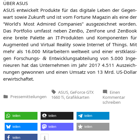
ÜBER
ASUS
ASUS
ent­wi­ckelt Pro­duk­te für das digi­ta­le Leben der Gegen­
wart sowie Zukunft und ist vom For­tu­ne Maga­zin als eine der
“World’s Most Admi­red Com­pa­nies” aus­ge­zeich­net wor­den.
Das Port­fo­lio umfasst neben Zen­Bo, Zen­Fo­ne und Zen­Book
eine brei­te Palet­te an IT-Pro­duk­ten und Kom­po­nen­ten für
Aug­men­ted und Vir­tu­al Rea­li­ty sowie Inter­net of Things. Mit
mehr als 16.000 Mit­ar­bei­tern welt­weit und einer erst­klas­si­
gen For­schungs-
Ent­wick­lungs­ab­tei­lung von 5.000 Inge­
&
nieu­ren hat das Unter­neh­men im Jahr 2017 4.511 Aus­zeich­
nun­gen gewon­nen und einen Umsatz von 13 Mrd. US-Dol­lar
erwirtschaftet.
Tags:
ASUS
,
GeForce GTX
Einen
zu
Pressemitteilungen
1660 Ti
,
Grafikkarten
Kommentar
Veröffentlicht
ASUS
schreiben
in
kündigt
ROG
Strix,
teilen
teilen
teilen
ASUS
Dual,
TUF
teilen
teilen
teilen
Gaming
und
teilen