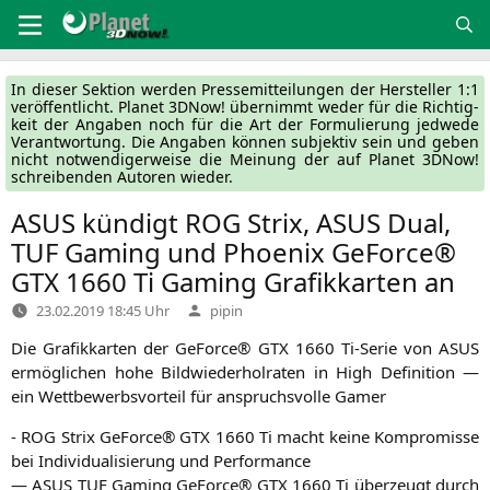
Zum
Inhalt
springen
In die­ser Sek­ti­on wer­den Pres­se­mit­tei­lun­gen der Her­stel­ler 1:1
ver­öf­fent­licht. Pla­net 3DNow! über­nimmt weder für die Rich­tig­
keit der Anga­ben noch für die Art der For­mu­lie­rung jed­we­de
Ver­ant­wor­tung. Die Anga­ben kön­nen sub­jek­tiv sein und geben
nicht not­wen­di­ger­wei­se die Mei­nung der auf Pla­net 3DNow!
schrei­ben­den Autoren wieder.
ASUS
kündigt
ROG
Strix,
ASUS
Dual,
TUF
Gaming und Phoenix GeForce®
GTX
1660 Ti Gaming Grafikkarten an
Verfasst
23.02.2019 18:45 Uhr
pipin
von
Die Gra­fik­kar­ten der GeForce®
GTX
1660 Ti-Serie von
ASUS
ermög­li­chen hohe Bild­wie­der­hol­ra­ten in High Defi­ni­ti­on —
ein Wett­be­werbs­vor­teil für anspruchs­vol­le Gamer
-
ROG
Strix GeForce®
GTX
1660 Ti macht kei­ne Kom­pro­mis­se
bei Indi­vi­dua­li­sie­rung und Performance
—
ASUS
TUF
Gam­ing GeForce®
GTX
1660 Ti über­zeugt durch