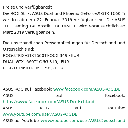
Prei­se und Verfügbarkeit
Die
ROG
Strix,
ASUS
Dual und Phoe­nix GeForce®
GTX
1660 Ti
wer­den ab dem 22. Febru­ar 2019 ver­füg­bar sein. Die
ASUS
TUF
Gam­ing GeForce®
GTX
1660 Ti wird vor­aus­sicht­lich ab
März 2019 ver­füg­bar sein.
Die unver­bind­li­chen Preis­emp­feh­lun­gen für Deutsch­land und
Öster­reich sind:
ROG-STRIX-GTX1660TI-O6G
349,-
EUR
DUAL-GTX1660TI-O6G
319,-
EUR
PH-GTX1660TI-O6G
299,-
EUR
ASUS
ROG
auf Face­book:
www.facebook.com/
ASUSROG
.
DE
ASUS
auf Face­book:
https://www.facebook.com/
ASUS
.Deutschland
ASUS
ROG
auf You­Tube:
www.youtube.com/user/
ASUSROGDE
ASUS
auf You­Tube:
www.youtube.com/user/ASUSDeutschland