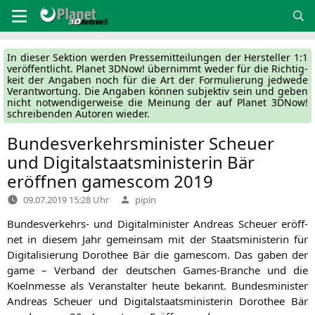
Zum
Inhalt
springen
In die­ser Sek­ti­on wer­den Pres­se­mit­tei­lun­gen der Her­stel­ler 1:1
ver­öf­fent­licht. Pla­net 3DNow! über­nimmt weder für die Rich­tig­
keit der Anga­ben noch für die Art der For­mu­lie­rung jed­we­de
Ver­ant­wor­tung. Die Anga­ben kön­nen sub­jek­tiv sein und geben
nicht not­wen­di­ger­wei­se die Mei­nung der auf Pla­net 3DNow!
schrei­ben­den Autoren wieder.
Bundesverkehrsminister Scheuer
und Digitalstaatsministerin Bär
eröffnen gamescom 2019
Verfasst
09.07.2019 15:28 Uhr
pipin
von
Bun­des­ver­kehrs- und Digi­tal­mi­nis­ter Andre­as Scheu­er eröff­
net in die­sem Jahr gemein­sam mit der Staats­mi­nis­te­rin für
Digi­ta­li­sie­rung Doro­thee Bär die games­com. Das gaben der
game – Ver­band der deut­schen Games-Bran­che und die
Koeln­mes­se als Ver­an­stal­ter heu­te bekannt. Bun­des­mi­nis­ter
Andre­as Scheu­er und Digi­tal­staats­mi­nis­te­rin Doro­thee Bär