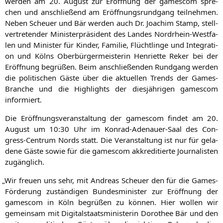
wer­den am 20. August zur Eröff­nung der games­com spre­
chen und anschlie­ßend am Eröff­nungs­rund­gang teil­neh­men.
Neben Scheu­er und Bär wer­den auch Dr. Joa­chim Stamp, stell­
ver­tre­ten­der Minis­ter­prä­si­dent des Lan­des Nord­rhein-West­fa­
len und Minis­ter für Kin­der, Fami­lie, Flücht­lin­ge und Inte­gra­ti­
on und Kölns Ober­bür­ger­meis­te­rin Hen­ri­et­te Reker bei der
Eröff­nung begrü­ßen. Beim anschlie­ßen­den Rund­gang wer­den
die poli­ti­schen Gäs­te über die aktu­el­len Trends der Games-
Bran­che und die High­lights der dies­jäh­ri­gen games­com
informiert.
Die Eröff­nungs­ver­an­stal­tung der games­com fin­det am 20.
August um 10:30 Uhr im Kon­rad-Ade­nau­er-Saal des Con­
gress-Cen­trum Nords statt. Die Ver­an­stal­tung ist nur für gela­
de­ne Gäs­te sowie für die games­com akkre­di­tier­te Jour­na­lis­ten
zugänglich.
„
Wir freu­en uns sehr, mit Andre­as Scheu­er den für die Games-
För­de­rung zustän­di­gen Bun­des­mi­nis­ter zur Eröff­nung der
games­com in Köln begrü­ßen zu kön­nen. Hier wol­len wir
gemein­sam mit Digi­tal­staats­mi­nis­te­rin Doro­thee Bär und den