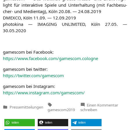
light für inter­ak­ti­ve Spie­le und Unter­hal­tung (mit Fach­be­su­
cher- und Medi­en­tag), Köln 20.08. — 24.08.2019
DMEXCO
, Köln 11.09. — 12.09.2019
pho­to­ki­na —
IMAGING
UNLIMITED
, Köln 27.05. —
30.05.2020
games­com bei Facebook:
https://www.facebook.com/gamescom.cologne
games­com bei twitter:
https://twitter.com/gamescom
games­com bei Instagram:
https://www.instagram.com/gamescom/
Tags:
zu
Einen Kommentar
Pressemitteilungen
Bundes
Veröffentlicht
gamescom2019
schreiben
Scheue
in
und
Digital
teilen
teilen
teilen
Bär
eröffn