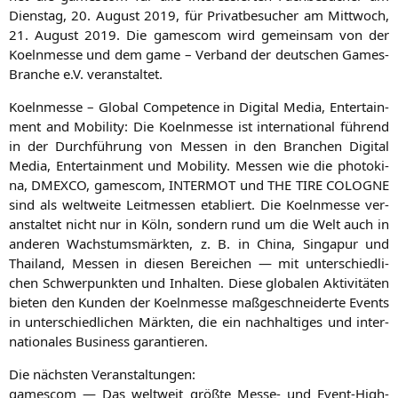
Diens­tag, 20. August 2019, für Pri­vat­be­su­cher am Mitt­woch,
21. August 2019. Die games­com wird gemein­sam von der
Koeln­mes­se und dem game – Ver­band der deut­schen Games-
Bran­che e.V. veranstaltet.
Koeln­mes­se – Glo­bal Com­pe­tence in Digi­tal Media, Enter­tain­
ment and Mobi­li­ty: Die Koeln­mes­se ist inter­na­tio­nal füh­rend
in der Durch­füh­rung von Mes­sen in den Bran­chen Digi­tal
Media, Enter­tain­ment und Mobi­li­ty. Mes­sen wie die pho­to­ki­
na,
DMEXCO
, games­com,
INTERMOT
und
THE
TIRE
COLOGNE
sind als welt­wei­te Leit­mes­sen eta­bliert. Die Koeln­mes­se ver­
an­stal­tet nicht nur in Köln, son­dern rund um die Welt auch in
ande­ren Wachs­tums­märk­ten, z. B. in Chi­na, Sin­ga­pur und
Thai­land, Mes­sen in die­sen Berei­chen — mit unter­schied­li­
chen Schwer­punk­ten und Inhal­ten. Die­se glo­ba­len Akti­vi­tä­ten
bie­ten den Kun­den der Koeln­mes­se maß­ge­schnei­der­te Events
in unter­schied­li­chen Märk­ten, die ein nach­hal­ti­ges und inter­
na­tio­na­les Busi­ness garantieren.
Die nächs­ten Veranstaltungen:
games­com — Das welt­weit größ­te Mes­se- und Event-High­