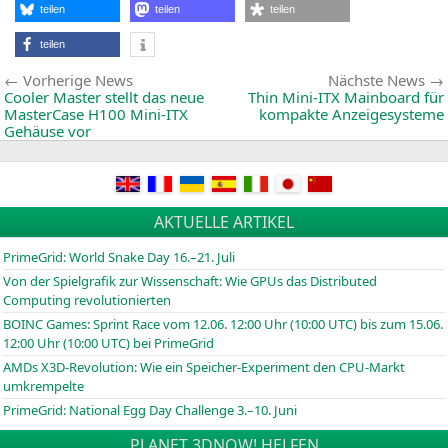
games
teilen
teilen
teilen
2019
teilen
Beitragsnavigation
Vorherige
Vorherige News
Nächste News
News:
Cooler Master stellt das neue
Thin Mini-ITX Mainboard für
MasterCase
H100
Mini-ITX
kompakte Anzeigesysteme
Gehäuse vor
AKTUELLE ARTIKEL
PrimeGrid: World Snake Day 16.–21. Juli
Von der Spielgrafik zur Wissenschaft: Wie GPUs das Distributed
Computing revolutionierten
BOINC
Games: Sprint Race vom 12.06. 12:00 Uhr (10:00
UTC
) bis zum 15.06.
12:00 Uhr (10:00
UTC
) bei PrimeGrid
AMDs X3D-Revolution: Wie ein Speicher-Experiment den CPU-Markt
umkrempelte
PrimeGrid: National Egg Day Challenge 3.–10. Juni
PLANET 3DNOW! HELFEN