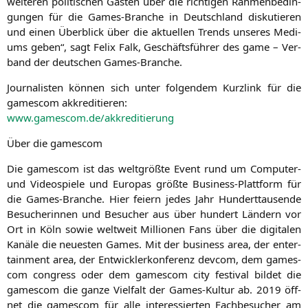
wei­te­ren poli­ti­schen Gäs­ten über die rich­ti­gen Rah­men­be­din­
gun­gen für die Games-Bran­che in Deutsch­land dis­ku­tie­ren
und einen Über­blick über die aktu­el­len Trends unse­res Medi­
ums geben“, sagt Felix Falk, Geschäfts­füh­rer des game – Ver­
band der deut­schen Games-Branche.
Jour­na­lis­ten kön­nen sich unter fol­gen­dem Kurz­link für die
games­com akkreditieren:
www.gamescom.de/akkreditierung
Über die gamescom
Die games­com ist das welt­größ­te Event rund um Com­pu­ter-
und Video­spie­le und Euro­pas größ­te Busi­ness-Platt­form für
die Games-Bran­che. Hier fei­ern jedes Jahr Hun­dert­tau­sen­de
Besu­che­rin­nen und Besu­cher aus über hun­dert Län­dern vor
Ort in Köln sowie welt­weit Mil­lio­nen Fans über die digi­ta­len
Kanä­le die neu­es­ten Games. Mit der busi­ness area, der enter­
tain­ment area, der Ent­wick­ler­kon­fe­renz dev­com, dem games­
com con­gress oder dem games­com city fes­ti­val bil­det die
games­com die gan­ze Viel­falt der Games-Kul­tur ab. 2019 öff­
net die games­com für alle inter­es­sier­ten Fach­be­su­cher am