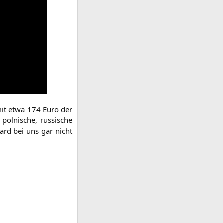
it etwa 174 Euro der
ol­ni­sche, rus­si­sche
board bei uns gar nicht