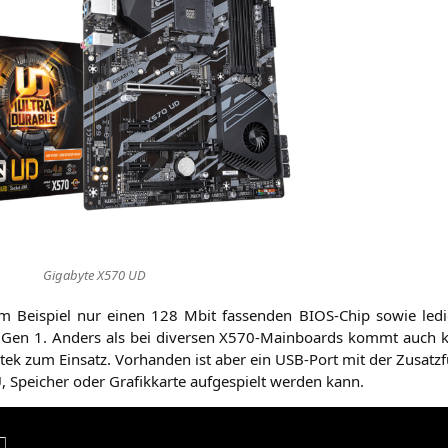
Giga­byte
X570
UD
m Bei­spiel nur einen 128 Mbit fas­sen­den BIOS-Chip sowie ledig
Gen 1. Anders als bei diver­sen X570-Main­boards kommt auch kei
tek zum Ein­satz. Vor­han­den ist aber ein USB-Port mit der Zusatz­f
U
, Spei­cher oder Gra­fik­kar­te auf­ge­spielt wer­den kann.