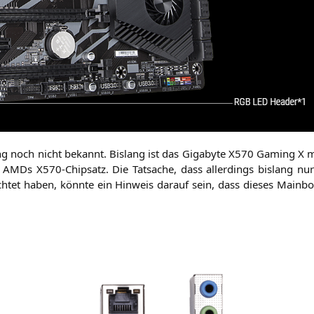
ang noch nicht bekannt. Bis­lang ist das Giga­byte
X570
Gam­ing X m
 AMDs X570-Chip­satz. Die Tat­sa­che, dass aller­dings bis­lang nur p
ich­tet haben, könn­te ein Hin­weis dar­auf sein, dass die­ses Main­