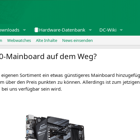
ownloads
Hardware-Datenbank
DC-Wiki
en
Webwatches
Alte Inhalte
News einsenden
0-Mainboard auf dem Weg?
ige­nen Sor­ti­ment ein etwas güns­ti­ge­res Main­board hin­zu­ge­f
 um über den Preis punk­ten zu kön­nen. Aller­dings ist zum jet­zi­ge
ei uns ver­füg­bar sein wird.