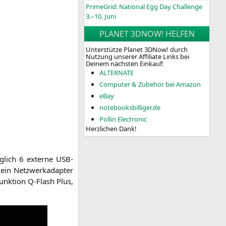
PrimeGrid: National Egg Day Challenge
3.–10. Juni
PLANET 3DNOW! HELFEN
Unterstütze Planet 3DNow! durch
Nutzung unserer Affiliate Links bei
Deinem nächsten Einkauf:
ALTERNATE
Computer & Zubehör bei Amazon
eBay
notebooksbilliger.de
Pollin Electronic
Herzlichen Dank!
­lich 6 exter­ne USB-
n Netz­werk­ad­ap­ter
unk­ti­on Q‑Flash Plus,