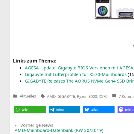
Links zum Thema:
AGE­SA-Update: Giga­byte BIOS-Ver­sio­nen mit
AGESA
Giga­byte mit Lüf­ter­pro­fi­len für X570-Main­boards
(
15
GIGABYTE
Releases The
AORUS
NVMe Gen4
SSD
Brin
Tags:
Aktuelles
AMD
,
GIGABYTE
,
Ryzen 3000
,
X570
7 Komm
Veröffentlicht
in
teilen
teilen
teilen
teilen
Beitragsnavigation
Vorherige
Vorherige News
News:
AMD-Mainboard-Datenbank (
KW
30/2019)