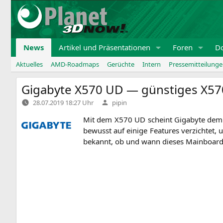
Zum
Inhalt
springen
News
Artikel und Präsentationen
Foren
D
Aktuelles
AMD-Roadmaps
Gerüchte
Intern
Pressemitteilung
Gigabyte
X570
UD
— günstiges X57
Verfasst
28.07.2019 18:27 Uhr
pipin
von
Mit dem
X570
UD
scheint Giga­byte dem e
bewusst auf eini­ge Fea­tures ver­zich­tet,
bekannt, ob und wann die­ses Main­board b