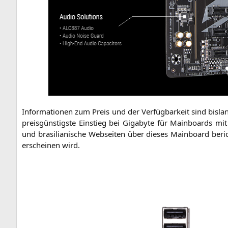
Infor­ma­tio­nen zum Preis und der Ver­füg­bar­keit sind bis­l
preis­güns­tigs­te Ein­stieg bei Giga­byte für Main­boards mit
und bra­si­lia­ni­sche Web­sei­ten über die­ses Main­board ber
erschei­nen wird.