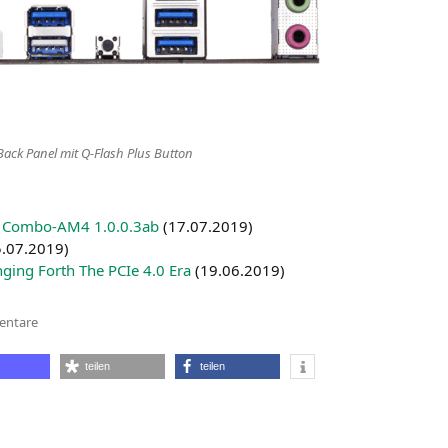
Back Panel mit Q‑Flash Plus Button
Com­bo-AM4 1.0.0.3ab
(
17.07.2019
)
.07.2019
)
­ging Forth The PCIe 4.0 Era
(
19.06.2019
)
zu
entare
Gigabyte
X570
UD
teilen
teilen
—
günstiges
X570-
Mainboard
auf
dem Weg?