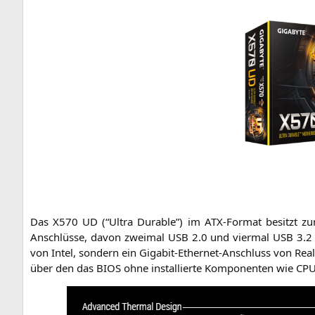
Das
X570
UD
(“Ultra Dura­ble”) im ATX-For­mat besitzt zu
Anschlüs­se, davon zwei­mal
USB
2.0 und vier­mal
USB
3.2 
von Intel, son­dern ein Giga­bit-Ether­net-Anschluss von Real­
über den das
BIOS
ohne instal­lier­te Kom­po­nen­ten wie
CP