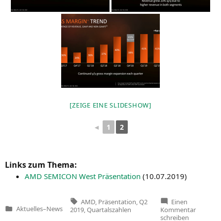
[ZEI­GE EINE SLIDESHOW]
1
2
◄
Links zum Thema:
AMD
SEMICON
West Prä­sen­ta­ti­on
(
10.07.2019
)
Tags:
AMD
,
Präsentation
,
Q2
Einen
zu
Aktuelles
–
News
2019
,
Quartalszahlen
Kommentar
Veröffentlicht
AMDs
schreiben
in