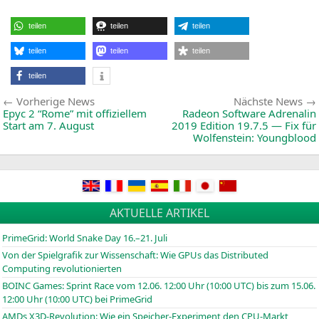
Quartals
Präsenta
Q2
/2019
teilen
teilen
teilen
teilen
teilen
teilen
teilen
Beitragsnavigation
Vorherige
Vorherige News
Nächste News
News:
Epyc 2 “Rome” mit offiziellem
Radeon Software Adrenalin
Start am 7. August
2019 Edition 19.7.5 — Fix für
Wolfenstein: Youngblood
AKTUELLE ARTIKEL
PrimeGrid: World Snake Day 16.–21. Juli
Von der Spielgrafik zur Wissenschaft: Wie GPUs das Distributed
Computing revolutionierten
BOINC
Games: Sprint Race vom 12.06. 12:00 Uhr (10:00
UTC
) bis zum 15.06.
12:00 Uhr (10:00
UTC
) bei PrimeGrid
AMDs X3D-Revolution: Wie ein Speicher-Experiment den CPU-Markt