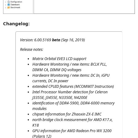
Chan­ge­log:
Ver­si­on: 6.00.5169
beta
(Sep 16, 2019)
Release notes:
Matrix Orbi­tal
EVE3
LCD
support
Hard­ware Moni­to­ring / new items:
BCLK
PLL
,
DIMM
CA
,
DIMM
DQ
voltages
Hard­ware Moni­to­ring / new items:
DC
In, iGPU
curr­ents,
DC
In power
exten­ded
CPUID
fea­tures (
MCOMMIT
Instruction)
Intel Pro­ces­sor Num­ber detec­tion for Cele­ron
J3355E
,
J3455E
,
N3350E
,
N4200E
iden­ti­fi­ca­ti­on of
DDR4-5900
,
DDR4-6000
memo­ry
modules
chip­set infor­ma­ti­on for Zhaoxin
ZX
‑E
IMC
north bridge clock mea­su­re­ment for
AMD
K17
.x,
K18
GPU
infor­ma­ti­on for
AMD
Rade­on Pro
WX
3200
(Pola­ris 12)