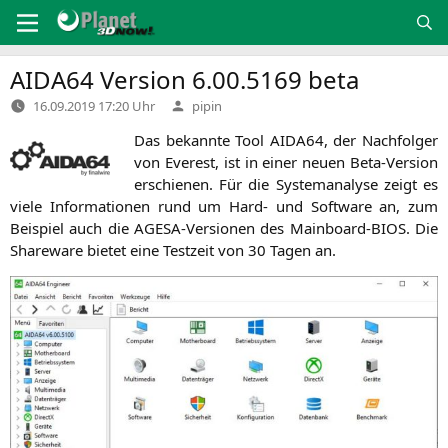
Zum
Inhalt
springen
AIDA64
Version 6.00.5169 beta
Verfasst
16.09.2019 17:20 Uhr
pipin
von
Das bekann­te Tool
AIDA64
, der Nach­fol­ger
von Ever­est, ist in einer neu­en Beta-Ver­si­on
erschie­nen. Für die Sys­tem­ana­ly­se zeigt es
vie­le Infor­ma­tio­nen rund um Hard- und Soft­ware an, zum
Bei­spiel auch die AGE­SA-Ver­sio­nen des Main­board-BIOS. Die
Share­ware bie­tet eine Test­zeit von 30 Tagen an.