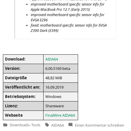
impro­ved mother­board spe­ci­fic sen­sor info for
Apple Mac­Book Pro 12.1 (Ear­ly 2015)
impro­ved mother­board spe­ci­fic sen­sor info for
EVGA
E296
fixed: mother­board spe­ci­fic sen­sor info for
EVGA
Z390
Dark (
E399
)
Down­load:
AIDA64
Ver­si­on:
6.00.5169 beta
Datei­grö­ße
48,82 MiB
Ver­öf­fent­licht am:
16.09.2019
Betriebs­sys­tem:
Win­dows
Lizenz:
Share­ware
Web­sei­te
Final­Wire
AIDA64
Tags:
zu
Downloads
–
Tools
AIDA64
Einen Kommentar
schreiben
Veröffentlicht
AIDA64
in