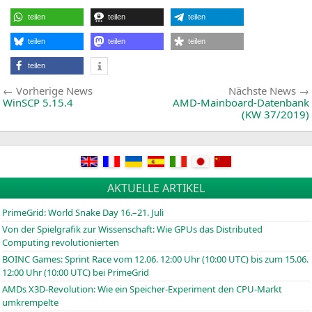
Version
6.00.5169
teilen
teilen
teilen
beta
teilen
teilen
teilen
teilen
Beitragsnavigation
Vorherige
Vorherige News
Nächste News
News:
WinSCP 5.15.4
AMD-Mainboard-Datenbank
(
KW
37/2019)
AKTUELLE ARTIKEL
PrimeGrid: World Snake Day 16.–21. Juli
Von der Spielgrafik zur Wissenschaft: Wie GPUs das Distributed
Computing revolutionierten
BOINC
Games: Sprint Race vom 12.06. 12:00 Uhr (10:00
UTC
) bis zum 15.06.
12:00 Uhr (10:00
UTC
) bei PrimeGrid
AMDs X3D-Revolution: Wie ein Speicher-Experiment den CPU-Markt
umkrempelte