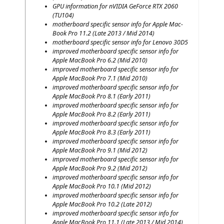
GPU
infor­ma­ti­on for nVI­DIA GeForce
RTX
2060
(
TU104
)
mother­board spe­ci­fic sen­sor info for Apple Mac­
Book Pro 11.2 (Late 2013 / Mid 2014)
mother­board spe­ci­fic sen­sor info for Leno­vo
30D5
impro­ved mother­board spe­ci­fic sen­sor info for
Apple Mac­Book Pro 6.2 (Mid 2010)
impro­ved mother­board spe­ci­fic sen­sor info for
Apple Mac­Book Pro 7.1 (Mid 2010)
impro­ved mother­board spe­ci­fic sen­sor info for
Apple Mac­Book Pro 8.1 (Ear­ly 2011)
impro­ved mother­board spe­ci­fic sen­sor info for
Apple Mac­Book Pro 8.2 (Ear­ly 2011)
impro­ved mother­board spe­ci­fic sen­sor info for
Apple Mac­Book Pro 8.3 (Ear­ly 2011)
impro­ved mother­board spe­ci­fic sen­sor info for
Apple Mac­Book Pro 9.1 (Mid 2012)
impro­ved mother­board spe­ci­fic sen­sor info for
Apple Mac­Book Pro 9.2 (Mid 2012)
impro­ved mother­board spe­ci­fic sen­sor info for
Apple Mac­Book Pro 10.1 (Mid 2012)
impro­ved mother­board spe­ci­fic sen­sor info for
Apple Mac­Book Pro 10.2 (Late 2012)
impro­ved mother­board spe­ci­fic sen­sor info for
Apple Mac­Book Pro 11.1 (Late 2013 / Mid 2014)