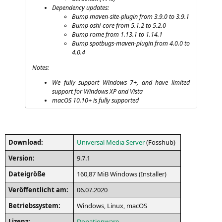
Depen­den­cy updates:
Bump maven-site-plug­in from 3.9.0 to 3.9.1
Bump oshi-core from 5.1.2 to 5.2.0
Bump rome from 1.13.1 to 1.14.1
Bump spot­bugs-maven-plug­in from 4.0.0 to
4.0.4
Notes:
We ful­ly sup­port Win­dows 7+, and have limi­t­ed
sup­port for Win­dows
XP
and Vista
macOS 10.10+ is ful­ly supported
Down­load:
Uni­ver­sal Media Ser­ver
(Foss­hub)
Ver­si­on:
9.7.1
Datei­grö­ße
160,87 MiB Win­dows (Instal­ler)
Ver­öf­fent­licht am:
06.07.2020
Betriebs­sys­tem:
Win­dows, Linux, macOS
Lizenz:
Dona­ti­on­wa­re