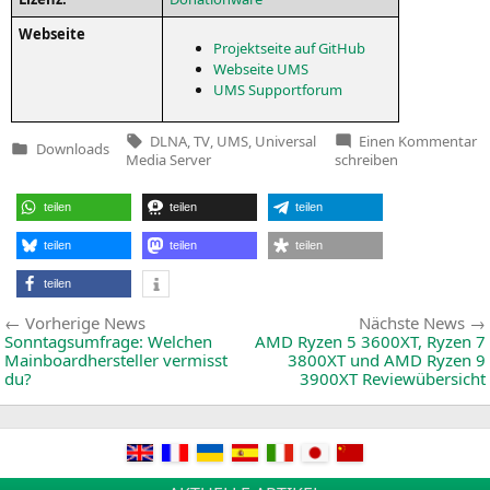
Web­sei­te
Pro­jekt­sei­te auf GitHub
Web­sei­te
UMS
UMS
Sup­port­fo­rum
Tags:
z
DLNA
,
TV
,
UMS
,
Universal
Einen Kommentar
Downloads
Un
Veröffentlicht
Media Server
schreiben
M
in
Se
9.
teilen
teilen
teilen
teilen
teilen
teilen
teilen
Beitragsnavigation
Vorherige
Vorherige News
Nächste News
News:
Sonntagsumfrage: Welchen
AMD
Ryzen 5
3600XT
, Ryzen 7
Mainboardhersteller vermisst
3800XT
und
AMD
Ryzen 9
du?
3900XT
Reviewübersicht