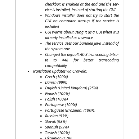
check­box is enab­led at the end and the ser­
vice is instal­led, ins­tead of start­ing the
GUI
Win­dows instal­ler does not try to start the
GUI
on com­pu­ter start­up if the ser­vice is
installed
GUI
warns about using it as a
GUI
when it is
alre­a­dy instal­led as a service
The ser­vice uses our bund­led Java ins­tead of
the sys­tem one
Chan­ged the default
AC
‑3 trans­co­ding bit­ra­
te to 448 for bet­ter trans­co­ding
compatibility
Trans­la­ti­on updates via Crowdin:
Czech (100%)
Danish (99%)
Eng­lish (United King­dom) (25%)
Fin­nish (100%)
Polish (100%)
Por­tu­gue­se (100%)
Por­tu­gue­se (Bra­zi­li­an) (100%)
Rus­si­an (93%)
Slo­vak (98%)
Spa­nish (99%)
Tur­ki­sh (100%)
Ukrai­ni­an (17%)