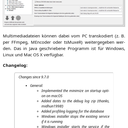
Mul­ti­me­dia­da­tei­en kön­nen dabei vom
PC
trans­ko­diert (z. B.
per FFmpeg, MEn­co­der oder tsMu­xeR) wei­ter­ge­ge­ben wer­
den. Das in Java geschrie­be­ne Pro­gramm ist für Win­dows,
Linux und Mac
OS
X verfügbar.
Chan­ge­log:
Chan­ges sin­ce 9.7.0
Gene­ral:
Imple­men­ted the mini­mi­ze on start­up opti­
on on macOS
Added dates to the debug log zip (thanks,
midhun1998!)
Added pro­fil­ing log­ging for the database
Win­dows instal­ler stops the exis­ting ser­vice
if it is running
Win­dows instal­ler starts the ser­vice if the