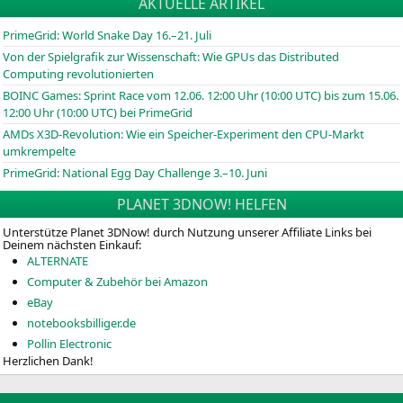
AKTUELLE ARTIKEL
PrimeGrid: World Snake Day 16.–21. Juli
Von der Spielgrafik zur Wissenschaft: Wie GPUs das Distributed
Computing revolutionierten
BOINC
Games: Sprint Race vom 12.06. 12:00 Uhr (10:00
UTC
) bis zum 15.06.
12:00 Uhr (10:00
UTC
) bei PrimeGrid
AMDs X3D-Revolution: Wie ein Speicher-Experiment den CPU-Markt
umkrempelte
PrimeGrid: National Egg Day Challenge 3.–10. Juni
PLANET 3DNOW! HELFEN
Unterstütze Planet 3DNow! durch Nutzung unserer Affiliate Links bei
Deinem nächsten Einkauf:
ALTERNATE
Computer & Zubehör bei Amazon
eBay
notebooksbilliger.de
Pollin Electronic
Herzlichen Dank!