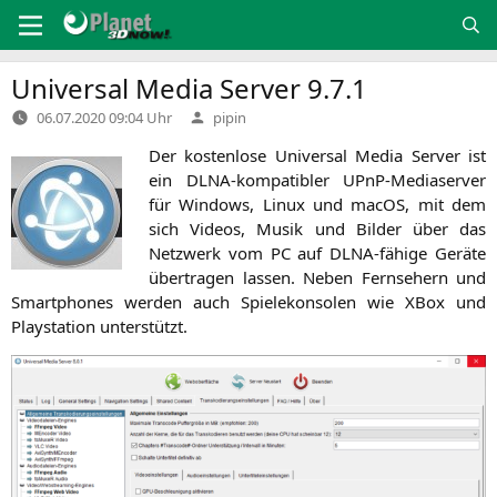
Zum
Inhalt
springen
Universal Media Server 9.7.1
Verfasst
06.07.2020 09:04 Uhr
pipin
von
Der kos­ten­lo­se Uni­ver­sal Media Ser­ver ist
ein DLNA-kom­pa­ti­bler UPnP-Media­ser­ver
für Win­dows, Linux und macOS, mit dem
sich Vide­os, Musik und Bil­der über das
Netz­werk vom
PC
auf DLNA-fähi­ge Gerä­te
über­tra­gen las­sen. Neben Fern­se­hern und
Smart­phones wer­den auch Spie­le­kon­so­len wie XBox und
Play­sta­ti­on unterstützt.