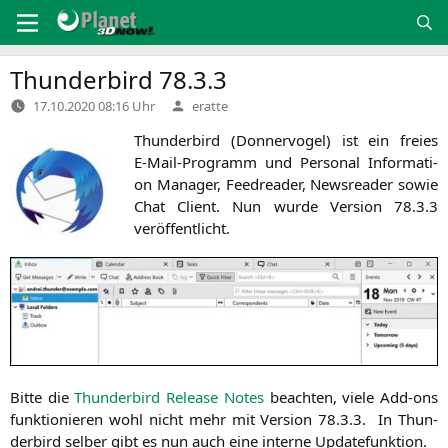
Zum
Inhalt
springen
Thunderbird 78.3.3
Verfasst
17.10.2020 08:16 Uhr
eratte
von
Thun­der­bird (Don­ner­vo­gel) ist ein frei­es
E‑Mail-Pro­gramm und Per­so­nal Infor­ma­ti­
on Mana­ger, Feed­rea­der, News­rea­der sowie
Chat Cli­ent. Nun wur­de Ver­si­on 78.3.3
veröffentlicht.
Bit­te die
Thun­der­bird Release Notes
beach­ten, vie­le Add-ons
funk­tio­nie­ren wohl nicht mehr mit Ver­si­on 78.3.3. In Thun­
der­bird sel­ber gibt es nun auch eine inter­ne Updatefunktion.