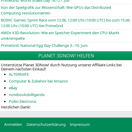
PrimeGrid: World Snake Day 16.–21. Juli
Von der Spielgrafik zur Wissenschaft: Wie GPUs das Distributed
Computing revolutionierten
BOINC
Games: Sprint Race vom 12.06. 12:00 Uhr (10:00
UTC
) bis zum 15.06.
12:00 Uhr (10:00
UTC
) bei PrimeGrid
AMDs X3D-Revolution: Wie ein Speicher-Experiment den CPU-Markt
umkrempelte
PrimeGrid: National Egg Day Challenge 3.–10. Juni
PLANET 3DNOW! HELFEN
Unterstütze Planet 3DNow! durch Nutzung unserer Affiliate Links bei
Deinem nächsten Einkauf:
ALTERNATE
Computer & Zubehör bei Amazon
eBay
notebooksbilliger.de
Pollin Electronic
Herzlichen Dank!
Anmelden
Datenschutzerklärung
Impressum