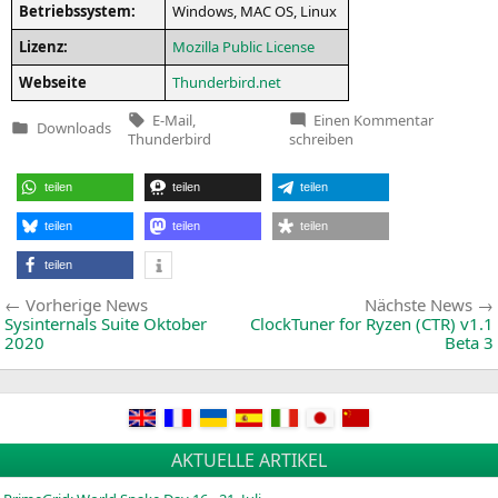
Betriebs­sys­tem:
Win­dows,
MAC
OS
, Linux
Lizenz:
Mozil­la Public License
Web­sei­te
Thunderbird.net
Tags:
zu
E-Mail
,
Einen Kommentar
Downloads
Thunderb
Veröffentlicht
Thunderbird
schreiben
78.3.3
in
teilen
teilen
teilen
teilen
teilen
teilen
teilen
Beitragsnavigation
Vorherige
Vorherige News
Nächste News
News:
Sysinternals Suite Oktober
ClockTuner for Ryzen (
CTR
) v1.1
2020
Beta 3
AKTUELLE ARTIKEL