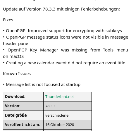
Update auf Ver­si­on 78.3.3 mit eini­gen Fehlerbehebungen:
Fixes
• OpenPGP: Impro­ved sup­port for encryp­ting with subkeys
• OpenPGP mes­sa­ge sta­tus icons were not visi­ble in mes­sa­ge
hea­der pane
• OpenPGP Key Mana­ger was miss­ing from Tools menu
on macOS
• Crea­ting a new calen­dar event did not requi­re an event title
Known Issues
• Mes­sa­ge list is not focu­sed at startup
Down­load:
Thunderbird.net
Ver­si­on:
78.3.3
Datei­grö­ße
ver­schie­de­ne
Ver­öf­fent­licht am:
16 Okto­ber 2020