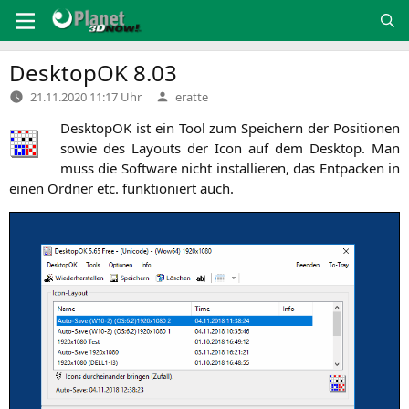
Zum
Inhalt
springen
DesktopOK 8.03
Verfasst
21.11.2020 11:17 Uhr
eratte
von
Desk­topOK ist ein Tool zum Spei­chern der Posi­tio­nen
sowie des Lay­outs der Icon auf dem Desk­top. Man
muss die Soft­ware nicht instal­lie­ren, das Ent­pa­cken in
einen Ord­ner etc. funk­tio­niert auch.