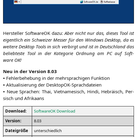
Her­stel­ler Soft­wareOK dazu:
Aber nicht nur das, die­ses Tool ist
eigent­lich ein Schwei­zer Mes­ser für den Win­dows Desk­top, da es
wei­te­re Desk­top Tools in sich ver­birgt und ist in Deutsch­land das
belieb­tes­te Tool in der Kate­go­rie Ord­nung am
PC
auf Soft­
ware
OK
!
Neu in der Ver­si­on 8.03
•
Feh­ler­be­he­bung in der mehr­spra­chi­gen Funktion
•
Aktua­li­sie­rung der DesktopOK-Sprachdateien
•
Neue Spra­chen: Thai, Viet­na­me­sisch, Hin­di, Hebrä­isch, Per­
sisch und Afrikaans
Down­load:
Soft­wareOK Download
Ver­si­on:
8.03
Datei­grö­ße
unter­schied­lich