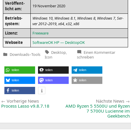
Ver­öf­fent­
19 Novem­ber 2020
licht am:
Betriebs­
Win­dows 10, Win­dows 8.1, Win­dows 8, Win­dows 7, Ser­
sys­tem:
ver 2012–2019, x64, x32, x86
Lizenz:
Free­ware
Web­sei­te
Soft­wareOK
HP
— DesktopOK
Tags:
zu
Desktop
,
Einen Kommentar
Downloads
–
Tools
Desktop
Veröffentlicht
Icon
schreiben
8.03
in
teilen
teilen
teilen
teilen
teilen
teilen
teilen
Beitragsnavigation
Vorherige
Vorherige News
Nächste News
News:
Process Lasso v9.8.7.18
AMD
Ryzen 5
5500U
und Ryzen
7
5700U
Lucienne im
Geekbench