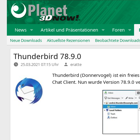
Zum
Inhalt
springen
News
Artikel und Präsentationen
Foren
Neue Downloads
Aktuellste Rezensionen
Beobachtete Download
Thunderbird 78.9.0
Verfasst
25.03.2021 07:15 Uhr
eratte
von
Thun­der­bird (Don­ner­vo­gel) ist ein frei
Chat Cli­ent. Nun wur­de Ver­si­on 78.9.0 ve