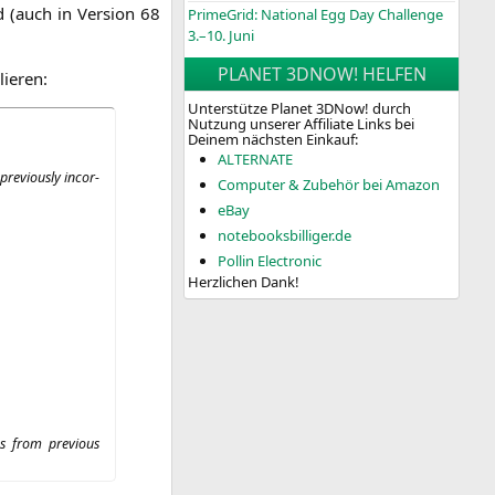
d (auch in Ver­si­on 68
PrimeGrid: National Egg Day Challenge
3.–10. Juni
PLANET 3DNOW! HELFEN
lieren:
Unterstütze Planet 3DNow! durch
Nutzung unserer Affiliate Links bei
Deinem nächsten Einkauf:
ALTERNATE
re­vious­ly incor­
Computer & Zubehör bei Amazon
eBay
notebooksbilliger.de
Pollin Electronic
Herzlichen Dank!
es from pre­vious