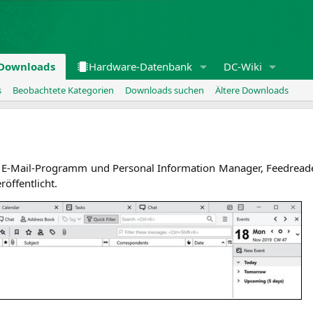
Downloads
Hardware-Datenbank
DC-Wiki
s
Beobachtete Kategorien
Downloads suchen
Ältere Downloads
­es E‑Mail-Pro­gramm und Per­so­nal Infor­ma­ti­on Mana­ger, Feed­rea­
röffentlicht.