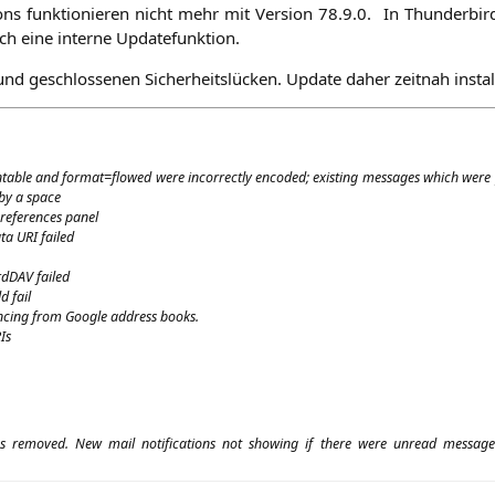
ns funk­tio­nie­ren nicht mehr mit Ver­si­on 78.9.0. In Thun­der­bir
uch eine inter­ne Updatefunktion.
und geschlos­se­nen Sicher­heits­lü­cken. Update daher zeit­nah instal
in­ta­ble and format=flowed were incor­rect­ly encoded; exis­ting mes­sa­ges which were p
 by a space
e­fe­ren­ces panel
ata
URI
failed
d­DAV failed
d fail
­cing from Goog­le address books.
Is
remo­ved. New mail noti­fi­ca­ti­ons not show­ing if the­re were unread mes­sa­g