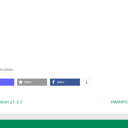
hreiben
underbird
.9.0
teilen
teilen
tion 21.3.1
HWiNFO6