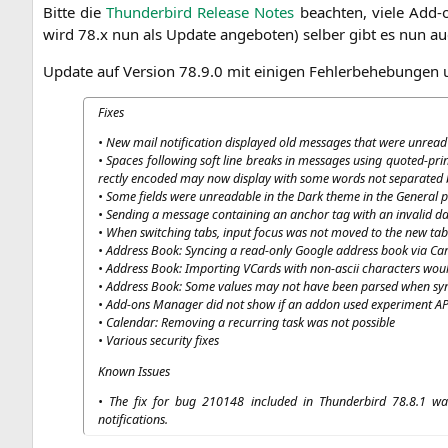
Bit­te die
Thun­der­bird Release Notes
beach­ten, vie­le Add-o
wird 78.x nun als Update ange­bo­ten) sel­ber gibt es nun a
Update auf Ver­si­on 78.9.0 mit eini­gen Feh­ler­be­he­bun­gen 
Fixes
• New mail noti­fi­ca­ti­on dis­play­ed old mes­sa­ges that were unread
• Spaces fol­lo­wing soft line breaks in mes­sa­ges using quo­ted-pr
rect­ly encoded may now dis­play with some words not sepa­ra­ted
• Some fields were unre­a­da­ble in the Dark the­me in the Gene­ral pr
• Sen­ding a mes­sa­ge con­tai­ning an anchor tag with an inva­lid d
• When swit­ching tabs, input focus was not moved to the new tab
• Address Book: Syn­cing a read-only Goog­le address book via Car
• Address Book: Import­ing VCards with non-ascii cha­rac­ters woul
• Address Book: Some values may not have been par­sed when syn
• Add-ons Mana­ger did not show if an addon used expe­ri­ment AP
• Calen­dar: Remo­ving a recur­ring task was not possible
• Various secu­ri­ty fixes
Known Issues
• The fix for bug 210148 included in Thun­der­bird 78.8.1 was 
notifications.