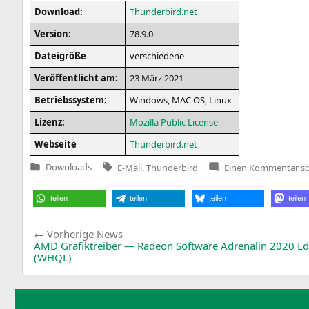
Down­load:
Thunderbird.net
Ver­si­on:
78.9.0
Datei­grö­ße
ver­schie­de­ne
Ver­öf­fent­licht am:
23 März 2021
Betriebs­sys­tem:
Win­dows,
MAC
OS
, Linux
Lizenz:
Mozil­la Public License
Web­sei­te
Thunderbird.net
Tags:
zu
Downloads
E-Mail
,
Thunderbird
Einen Kommentar
sc
Veröffentlicht
Th
in
78
teilen
teilen
teilen
teilen
Beitragsnavigation
Vorherige
Vorherige News
News:
AMD
Grafiktreiber — Radeon Software Adrenalin 2020 Edi
(
WHQL
)