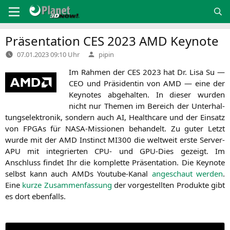
Zum
Inhalt
springen
Präsentation
CES
2023
AMD
Keynote
Verfasst
07.01.2023 09:10 Uhr
pipin
von
Im Rah­men der
CES
2023 hat Dr. Lisa Su —
CEO
und Prä­si­den­tin von
AMD
— eine der
Key­notes abge­hal­ten. In die­ser wur­den
nicht nur The­men im Bereich der Unter­hal­
tungs­elek­tro­nik, son­dern auch
AI
, Health­ca­re und der Ein­satz
von FPGAs für NASA-Mis­sio­nen behan­delt. Zu guter Letzt
wur­de mit der
AMD
Instinct
MI300
die welt­weit ers­te Ser­ver-
APU mit inte­grier­ten
CPU-
und GPU-Dies gezeigt. Im
Anschluss fin­det Ihr die kom­plet­te Prä­sen­ta­ti­on. Die Key­note
selbst kann auch AMDs You­tube-Kanal
ange­schaut wer­den
.
Eine
kur­ze Zusam­men­fas­sung
der vor­ge­stell­ten Pro­duk­te gibt
es dort ebenfalls.