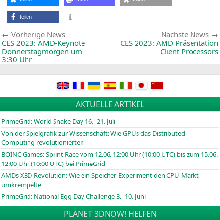
teilen
Beitragsnavigation
Vorherige
Vorherige News
Nächste News
News:
CES
2023: AMD-Keynote
CES
2023:
AMD
Präsentation
Donnerstagmorgen um
Client Processors
3:30 Uhr
AKTUELLE ARTIKEL
PrimeGrid: World Snake Day 16.–21. Juli
Von der Spielgrafik zur Wissenschaft: Wie GPUs das Distributed
Computing revolutionierten
BOINC
Games: Sprint Race vom 12.06. 12:00 Uhr (10:00
UTC
) bis zum 15.06.
12:00 Uhr (10:00
UTC
) bei PrimeGrid
AMDs X3D-Revolution: Wie ein Speicher-Experiment den CPU-Markt
umkrempelte
PrimeGrid: National Egg Day Challenge 3.–10. Juni
PLANET 3DNOW! HELFEN