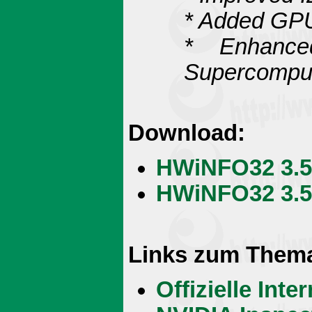
* Added GPU 
* Enhanc
Supercomput
Download:
HWiNFO32 3.5
HWiNFO32 3.56
Links zum Them
Offizielle Int