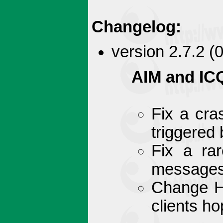
Changelog:
version 2.7.2 (
AIM and IC
Fix a cra
triggered
Fix a ra
messages 
Change HT
clients hop