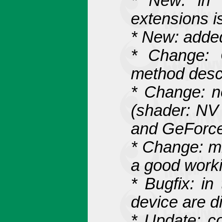
* New: in
extensions i
* New: added
* Change: 
method des
* Change: 
(shader: NV
and GeForce
* Change: m
a good worki
* Bugfix: in
device are d
* Update: co