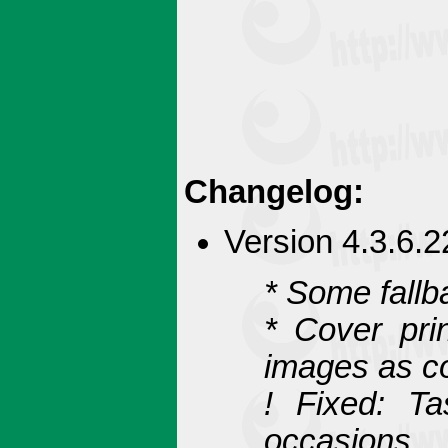
Changelog:
Version 4.3.6.2
* Some fallba
* Cover pri
images as c
! Fixed: T
occasions