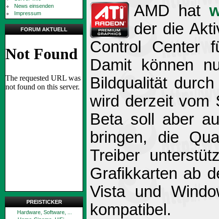
AMD hat
w
News einsenden
Impressum
der die Akt
FORUM AKTUELL
Control Center fü
Damit können nu
Bildqualität durc
wird derzeit vom S
Beta soll aber a
bringen, die Qua
Treiber unterstü
Grafikkarten ab 
Vista und Windo
PREISTICKER
kompatibel.
Hardware, Software, ...