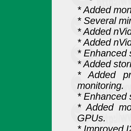
* Added moni
* Several mi
* Added nVi
* Added nVi
* Enhanced s
* Added stori
* Added pr
monitoring.
* Enhanced s
* Added mon
GPUs.
* Improved I