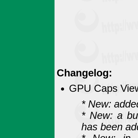
Changelog:
GPU Caps View
* New: adde
* New: a bu
has been add