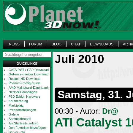
NEWS
FORUM
BLOG
CHAT
DOWNLOADS
ARTI
Juli 2010
QUICKLINKS
CATALYST / CAP Download
GeForce-Treiber Download
Realtek HD Download
Phenom Config-Guide
AMD Mainboard-Datenbank
Samstag, 31. J
Netzteil Grundlagen
P3D Edition Hardware
Kaufberatung
Marktplatz
00:30 - Autor:
Dr@
Pressemitteilungen
Galerie
ATI Catalyst 1
Sammelthreads
Als Startseite setzen
Den Favoriten hinzufügen
Server-Info