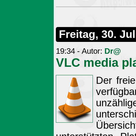
Freitag, 30. Ju
19:34 - Autor:
Dr@
VLC media pla
Der frei
verfügba
unzählig
untersc
Übersic