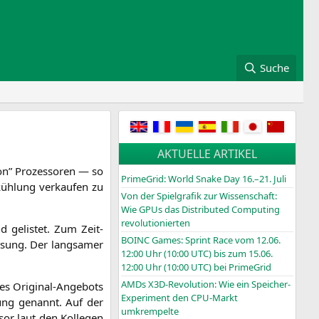
Suche
AKTUELLE ARTIKEL
on” Pro­zes­so­ren — so
PrimeGrid: World Snake Day 16.–21. Juli
üh­lung ver­kau­fen zu
Von der Spielgrafik zur Wissenschaft:
Wie GPUs das Distributed Computing
revolutionierten
d gelis­tet. Zum Zeit­
BOINC
Games: Sprint Race vom 12.06.
­sung. Der lang­sa­mer
12:00 Uhr (10:00
UTC
) bis zum 15.06.
12:00 Uhr (10:00
UTC
) bei PrimeGrid
AMDs X3D-Revolution: Wie ein Speicher-
es Ori­gi­nal-Ange­bots
Experiment den CPU-Markt
­lung genannt. Auf der
umkrempelte
sor laut den Kol­le­gen