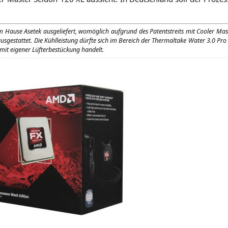
 Hau­se Ase­tek aus­ge­lie­fert, womög­lich auf­grund des Patent­streits mit Coo­ler Mas­
e­stat­tet. Die Kühl­leis­tung dürf­te sich im Bereich der Ther­mal­ta­ke Water 3.0 Pro
it eige­ner Lüf­ter­be­stü­ckung handelt.