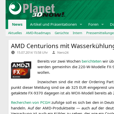
Zum
Inhalt
springen
News
Artikel und Präsentationen
Foren
D
Aktuelles
AMD-Roadmaps
Gerüchte
Intern
Pressemitteilung
AMD
Centurions mit Wasserkühlung 
Verfasst
15.07.2014 15:58 Uhr
Nero24
von
Bereits vor zwei Wochen
berich­te­ten
wir übe
wer­den gemein­hin die 220-W-Model­le
FX-
wollen.
Inzwi­schen sind die mit der Orde­ring Pa
punkt die­ser Mel­dung sind sie ab 325
EUR
ein­ge­preist 
getak­te­te
FX-9370
dage­gen ist als WOX-Modell bereits ab
Recher­chen von
PCGH
zufol­ge soll es sich bei den in Deuts
han­deln. Auf der AMD-Pro­dukt­sei­te — auch auf der deut­sc
Ver­pa­ckung ist auch ein Küh­ler zu sehen, der wie ein Coo­