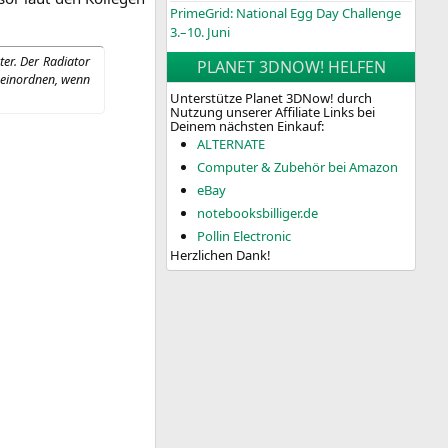
PrimeGrid: National Egg Day Challenge
3.–10. Juni
ter. Der Radia­tor
PLANET 3DNOW! HELFEN
 ein­ord­nen, wenn
Unterstütze Planet 3DNow! durch
Nutzung unserer Affiliate Links bei
Deinem nächsten Einkauf:
ALTERNATE
Computer & Zubehör bei Amazon
eBay
notebooksbilliger.de
Pollin Electronic
Herzlichen Dank!