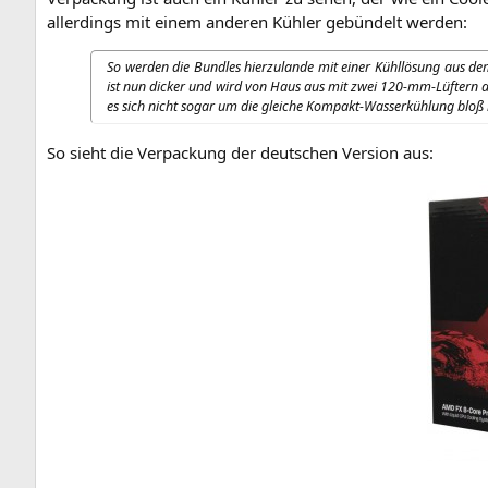
aller­dings mit einem ande­ren Küh­ler gebün­delt werden:
So wer­den die Bund­les hier­zu­lan­de mit einer Kühl­lö­sung aus dem
ist nun dicker und wird von Haus aus mit zwei 120-mm-Lüf­tern aus­g
es sich nicht sogar um die glei­che Kom­pakt-Was­ser­küh­lung bloß m
So sieht die Ver­pa­ckung der deut­schen Ver­si­on aus: