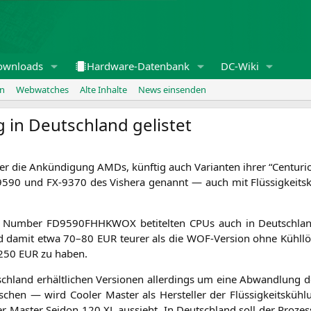
ownloads
Hardware-Datenbank
DC-Wiki
en
Webwatches
Alte Inhalte
News einsenden
in Deutschland gelistet
r die Ankün­di­gung AMDs, künf­tig auch Vari­an­ten ihrer “Cen­tu­ri­
9590
und
FX-9370
des Vis­he­ra genannt — auch mit Flüs­sig­keits­k
rt Num­ber
FD9590FHHKWOX
beti­tel­ten CPUs auch in Deutsch­lan
und damit etwa 70–80
EUR
teu­rer als die WOF-Ver­si­on ohne Kühl­lö
 250
EUR
zu haben.
ch­land erhält­li­chen Ver­sio­nen aller­dings um eine Abwand­lung d
hen — wird Coo­ler Mas­ter als Her­stel­ler der Flüs­sig­keits­küh
ler Mas­ter Sei­don 120
XL
aus­sieht. In Deutsch­land soll der Pro­zes­