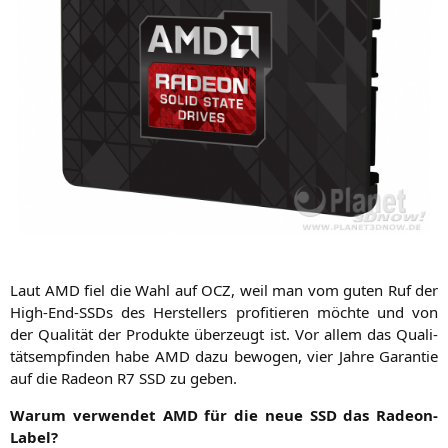
Laut
AMD
fiel die Wahl auf
OCZ
, weil man vom guten Ruf der
High-End-SSDs des Her­stel­lers pro­fi­tie­ren möch­te und von
der Qua­li­tät der Pro­duk­te über­zeugt ist. Vor allem das Qua­li­
täts­emp­fin­den habe
AMD
dazu bewo­gen, vier Jah­re Garan­tie
auf die Rade­on
R7
SSD
zu geben.
War­um ver­wen­det
AMD
für die neue
SSD
das Radeon-
Label?