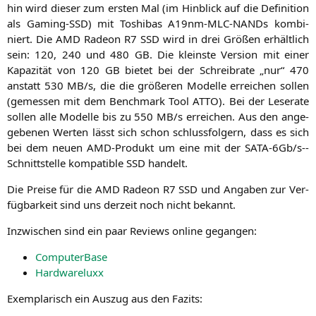
hin wird die­ser zum ers­ten Mal (im Hin­blick auf die Defi­ni­ti­on
als Gam­ing-SSD) mit Toshi­bas A19nm-MLC-NANDs kom­bi­
niert. Die
AMD
Rade­on
R7
SSD
wird in drei Grö­ßen erhält­lich
sein: 120, 240 und 480
GB
. Die kleins­te Ver­si­on mit einer
Kapa­zi­tät von 120
GB
bie­tet bei der Schreib­ra­te „nur“ 470
anstatt 530
MB
/s, die die grö­ße­ren Model­le errei­chen sol­len
(gemes­sen mit dem Bench­mark Tool
ATTO
). Bei der Lese­ra­te
sol­len alle Model­le bis zu 550
MB
/s errei­chen. Aus den ange­
ge­be­nen Wer­ten lässt sich schon schluss­fol­gern, dass es sich
bei dem neu­en AMD-Pro­dukt um eine mit der SATA-6Gb/s‑­
Schnitt­stel­le kom­pa­ti­ble
SSD
handelt.
Die Prei­se für die
AMD
Rade­on
R7
SSD
und Anga­ben zur Ver­
füg­bar­keit sind uns der­zeit noch nicht bekannt.
Inzwi­schen sind ein paar Reviews online gegangen:
Com­pu­ter­Ba­se
Hard­ware­lu­xx
Exem­pla­risch ein Aus­zug aus den Fazits: