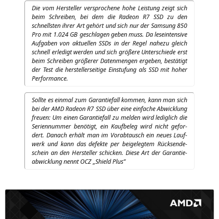
Die vom Her­stel­ler ver­spro­che­ne hohe Leis­tung zeigt sich
beim Schrei­ben, bei dem die Rade­on
R7
SSD
zu den
schnells­ten ihrer Art gehört und sich nur der Sam­sung 850
Pro mit 1.024
GB
geschla­gen geben muss. Da lese­inten­si­ve
Auf­ga­ben von aktu­el­len SSDs in der Regel nahe­zu gleich
schnell erle­digt wer­den und sich grö­ße­re Unter­schie­de erst
beim Schrei­ben grö­ße­rer Daten­men­gen erge­ben, bestä­tigt
der Test die her­stel­ler­sei­ti­ge Ein­stu­fung als
SSD
mit hoher
Performance.
Soll­te es ein­mal zum Garan­tie­fall kom­men, kann man sich
bei der
AMD
Rade­on
R7
SSD
über eine ein­fa­che Abwick­lung
freu­en: Um einen Garan­tie­fall zu mel­den wird ledig­lich die
Seri­en­num­mer benö­tigt, ein Kauf­be­leg wird nicht gefor­
dert. Danach erhält man im Vor­ab­tausch ein neu­es Lauf­
werk und kann das defek­te per bei­geleg­tem Rück­sen­de­
schein an den Her­stel­ler schi­cken. Die­se Art der Garan­tie­
ab­wick­lung nennt
OCZ
„Shield Plus”