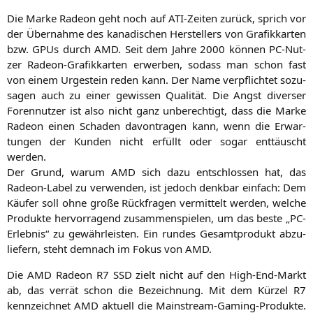
Die Mar­ke Rade­on geht noch auf ATI-Zei­ten zurück, sprich vor
der Über­nah­me des kana­di­schen Her­stel­lers von Gra­fik­kar­ten
bzw. GPUs durch
AMD
. Seit dem Jah­re 2000 kön­nen PC-Nut­
zer Rade­on-Gra­fik­kar­ten erwer­ben, sodass man schon fast
von einem Urge­stein reden kann. Der Name ver­pflich­tet sozu­
sa­gen auch zu einer gewis­sen Qua­li­tät. Die Angst diver­ser
Foren­nut­zer ist also nicht ganz unbe­rech­tigt, dass die Mar­ke
Rade­on einen Scha­den davon­tra­gen kann, wenn die Erwar­
tun­gen der Kun­den nicht erfüllt oder sogar ent­täuscht
werden.
Der Grund, war­um
AMD
sich dazu ent­schlos­sen hat, das
Rade­on-Label zu ver­wen­den, ist jedoch denk­bar ein­fach: Dem
Käu­fer soll ohne gro­ße Rück­fra­gen ver­mit­telt wer­den, wel­che
Pro­duk­te her­vor­ra­gend zusam­men­spie­len, um das bes­te „PC-
Erleb­nis“ zu gewähr­leis­ten. Ein run­des Gesamt­pro­dukt abzu­
lie­fern, steht dem­nach im Fokus von
AMD
.
Die
AMD
Rade­on
R7
SSD
zielt nicht auf den High-End-Markt
ab, das ver­rät schon die Bezeich­nung. Mit dem Kür­zel
R7
kenn­zeich­net
AMD
aktu­ell die Main­stream-Gam­ing-Pro­duk­te.