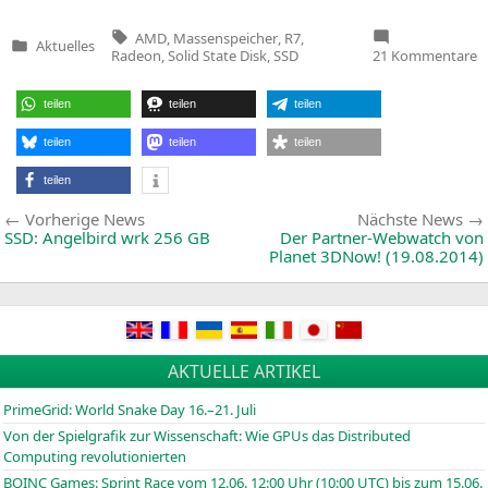
Tags:
AMD
,
Massenspeicher
,
R7
,
Aktuelles
Veröffentlicht
z
Radeon
,
Solid State Disk
,
SSD
21 Kommentare
in
A
R
R
teilen
teilen
teilen
S
n
of
teilen
teilen
teilen
teilen
Beitragsnavigation
Vorherige
Vorherige News
Nächste News
News:
SSD
: Angelbird wrk 256
GB
Der Partner-Webwatch von
Planet 3DNow! (19.08.2014)
AKTUELLE ARTIKEL
PrimeGrid: World Snake Day 16.–21. Juli
Von der Spielgrafik zur Wissenschaft: Wie GPUs das Distributed
Computing revolutionierten
BOINC
Games: Sprint Race vom 12.06. 12:00 Uhr (10:00
UTC
) bis zum 15.06.