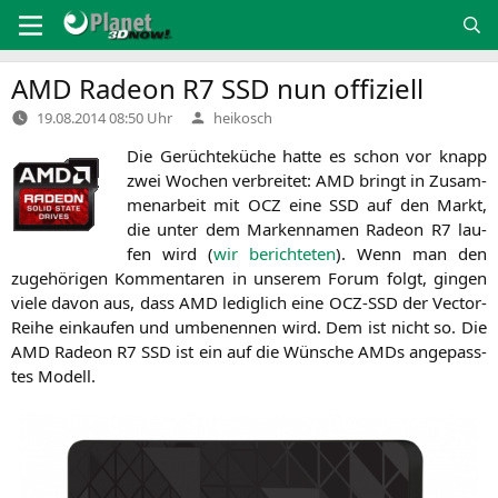
Zum
Inhalt
springen
AMD
Radeon
R7
SSD
nun offiziell
Verfasst
19.08.2014 08:50 Uhr
heikosch
von
Die Gerüch­te­kü­che hat­te es schon vor knapp
zwei Wochen ver­brei­tet:
AMD
bringt in Zusam­
men­ar­beit mit
OCZ
eine
SSD
auf den Markt,
die unter dem Mar­ken­na­men Rade­on
R7
lau­
fen wird (
wir berich­te­ten
). Wenn man den
zuge­hö­ri­gen Kom­men­ta­ren in unse­rem Forum folgt, gin­gen
vie­le davon aus, dass
AMD
ledig­lich eine
OCZ-SSD
der Vec­tor-
Rei­he ein­kau­fen und umbe­nen­nen wird. Dem ist nicht so. Die
AMD
Rade­on
R7
SSD
ist ein auf die Wün­sche AMDs ange­pass­
tes Modell.