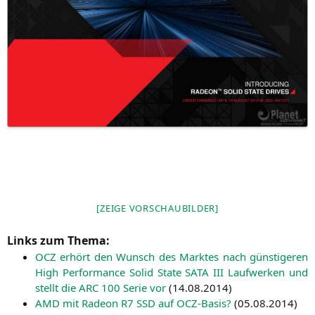
[ZEI­GE VORSCHAUBILDER]
Links zum Thema:
OCZ
erhört den Wunsch des Mark­tes nach güns­ti­ge­ren
High Per­for­mance Solid Sta­te
SATA
III
Lauf­wer­ken und
stellt die
ARC
100 Serie vor
(
14.08.2014
)
AMD
mit Rade­on
R7
SSD
auf OCZ-Basis?
(
05.08.2014
)