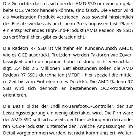
Die Gerüch­te, dass es sich bei der
AMD-SSD
um eine umge­la­
bel­te
OCZ
Vec­tor han­deln könn­te, sind falsch. Die Vec­tor wird
als Work­sta­tion-Pro­dukt ver­trie­ben, was sowohl hin­sicht­lich
des Ein­satz­zwe­ckes als auch beim Preis unpas­send ist. Plä­ne,
ein ent­spre­chen­des High-End-Pro­dukt (
AMD
Rade­on
R9
SSD
)
zu ver­öf­fent­li­chen, gibt es der­zeit nicht.
Die Rade­on
R7
SSD
ist viel­mehr ein Kun­den­wunsch AMDs,
wie es
OCZ
aus­drückt. Trotz­dem wer­den Fak­to­ren wie Zuver­
läs­sig­keit und durch­gän­gig hohe Leis­tung nicht ver­nach­läs­
sigt. 2,4 bis 2,5 Mil­lio­nen Betriebs­stun­den sol­len die
AMD
Rade­on
R7
SSDs durch­hal­ten (
MTBF
– hier spe­zi­ell die mitt­le­
re Zeit bis zum Ein­tre­ten eines Defekts). Die
AMD
Rade­on
R7
SSD
wird sich den­noch an bestehen­den OCZ-Pro­duk­ten
orientieren.
Die Basis bil­det der Indi­linx-Bare­foot-3-Con­trol­ler, der zur
Leis­tungs­stei­ge­rung ein wenig über­tak­tet wird. Die Firm­ware
der
AMD-SSD
soll sich abseits der Über­tak­tung von den ande­
ren OCZ-Pro­duk­ten unter­schei­den. Wel­che Anpas­sun­gen im
Detail vor­ge­nom­men wur­den, ist nicht kom­mu­ni­ziert. Wei­ter­